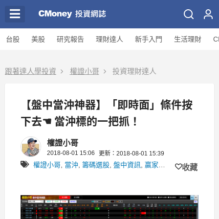
台股
美股
研究報告
理財達人
新手入門
生活理財
C
跟著達人學投資
權證小哥
投資理財達人
【盤中當沖神器】「即時面」條件按
下去☚ 當沖標的一把抓！
權證小哥
2018-08-01 15:06
更新：2018-08-01 15:39
權證小哥
,
當沖
,
籌碼選股
,
盤中資訊
,
贏家策略
收藏