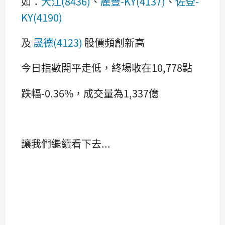
如：
大江(8436)
、
麗豐-KY(4137)
、
佐登-
KY(4190)
及
晟德(4123)
股價頻創新高
今日指數開平走低，終場收在10,778點
跌幅-0.36%，成交量為1,337億
讓我們繼續看下去...