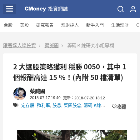
台股
美股
研究報告
理財達人
新手入門
生活理財
C
跟著達人學投資
蔡誠圃
籌碼Ｋ線研究小組專欄
2 大選股策略獲利 穩勝 0050，其中 1
個報酬高達 15 ％！(內附 50 檔清單)
蔡誠圃
2018-07-17 19:40
更新：2018-07-20 18:12
定存股
,
殖利率
,
股息
,
菜圃股倉
,
籌碼 K線研究小組
,
CMone
收藏