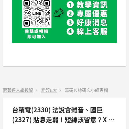
跟著達人學投資
貓奴E大
籌碼Ｋ線研究小組專欄
台積電(2330) 法說會雜音、國巨
(2327) 貼息走弱！短線該留意？X 檔