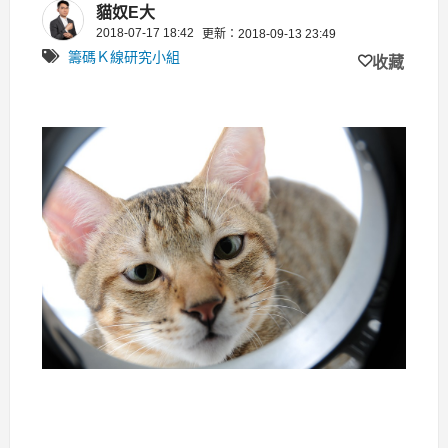
「成功填息強勢股」！
貓奴E大
2018-07-17 18:42
更新：2018-09-13 23:49
籌碼Ｋ線研究小組
收藏