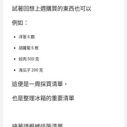
試著回想上週購買的東西也可以
例如：
洋蔥 6 顆
胡蘿蔔 6 根
絞肉 500 克
海瓜子 200 克
這便是一周採買清單，
也是整理冰箱的重要清單
接著請根據這張清單