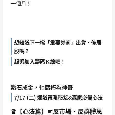
一個月！
想知道下一檔「重要券商」出貨、佈局
股嗎？
趕緊加入籌碼Ｋ線吧！
點石成金，化腐朽為神奇
7/17 (二) 通道策略秘笈&贏家必備心法
♛【心法篇】☛反市場、反群體思