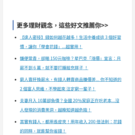
更多理財觀念，這些好文推薦你>>
【達人密技】錢如何越花越多！生活中養成這 3 個好習
慣，讓你「學會花錢」...超實用！
嫌便當貴，卻喝 150元咖啡？星巴克「漲價」宣言：月
薪不到 6 萬，就不要打腫臉充胖子 ！
窮人賣肝換薪水，有錢人轉賣商品賺價差... 你不知道的
2 個富人思維，不學起來 注定窮一輩子！
夫妻月入 10萬卻負債？全國 20％家庭正在吃老本...沒
人發現的消費黑洞，越晚知道越危險！
其實有錢人，都用長皮夾！用年收入 200 倍法則：花錢
的同時，就能幫你省錢！