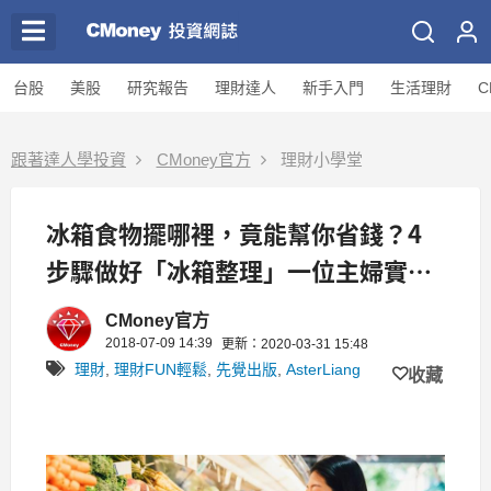
台股
美股
研究報告
理財達人
新手入門
生活理財
C
跟著達人學投資
CMoney官方
理財小學堂
冰箱食物擺哪裡，竟能幫你省錢？4
步驟做好「冰箱整理」一位主婦實際
體驗：每月多存 6000 元！
CMoney官方
2018-07-09 14:39
更新：2020-03-31 15:48
理財
,
理財FUN輕鬆
,
先覺出版
,
AsterLiang
收藏