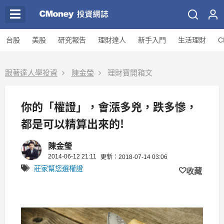
台股
美股
研究報告
理財達人
新手入門
生活理財
C
跟著達人學投資
陳金瑩
理財寶開箱文
你的「權證」，會漲多兇，跌多慘，
都是可以精算出來的!
陳金瑩
2014-06-12 21:11
更新：2018-07-14 03:06
莊家幫您選權證
收藏