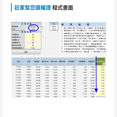
莊家幫您選權證
程式畫面