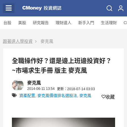
台股
美股
研究報告
理財達人
新手入門
生活理財
C
跟著達人學投資
麥克風
全職操作好？還是邊上班邊投資好？
~市場求生手冊 版主 麥克風
麥克風
2014-06-11 13:54
更新：2018-07-14 03:03
資產配置
,
麥克風價值排名選股法
,
麥克風
收藏