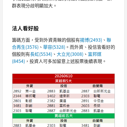
群表現分歧明顯加大。
法人看好股
籌碼方面，受到外資青睞的個股有
揚博(2493)
、
聯
合再生(3576)
、
華容(5328)
。而外資、投信皆看好的
個股則有
長虹(5534)
、
大立光(3008)
、
富邦媒
(8454)
，投資人可多加留意上述股票後續表現。