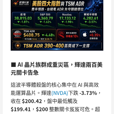
■ AI 晶片族群成重災區，輝達兩百美
元關卡告急
這波半導體殺盤的核心集中在 AI 與高效
能運算晶片。輝達
(NVDA)
下跌
-3.73%
，
收在
$200.42
，盤中最低觸及
$199.41
，
$200
整數關卡岌岌可危。超