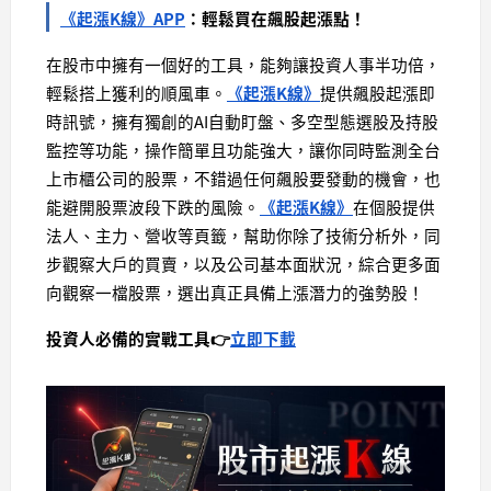
《起漲K線》APP
：輕鬆買在飆股起漲點！
在股市中擁有一個好的工具，能夠讓投資人事半功倍，
輕鬆搭上獲利的順風車。
《起漲K線》
提供飆股起漲即
時訊號，擁有獨創的AI自動盯盤、多空型態選股及持股
監控等功能，操作簡單且功能強大，讓你同時監測全台
上市櫃公司的股票，不錯過任何飆股要發動的機會，也
能避開股票波段下跌的風險。
《起漲K線》
在個股提供
法人、主力、營收等頁籤，幫助你除了技術分析外，同
步觀察大戶的買賣，以及公司基本面狀況，綜合更多面
向觀察一檔股票，選出真正具備上漲潛力的強勢股！
投資人必備的實戰工具👉
立即下載