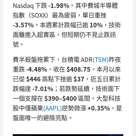
Nasdaq 下跌
-1.98%
。其中費城半導體
指數（SOXX）最為疲弱，單日重挫
-3.57%
，本週累計跌幅已逾
10%
，技術
面雖進入超賣區，但短期仍不見止跌訊
號。
費半殺盤拖累下，台積電 ADR
(TSM)
昨夜
重跌
-4.48%
，收在
$408.75
。本月以來
已從
$446
高點下挫逾
$37
，近五日累計
跌幅達
-7.01%
；若跌勢延續，技術面下
一個支撐在
$390–$400
區間。大型科技
股中僅蘋果
(AAPL)
逆勢微漲
+0.35%
，是
盤面唯一的避險亮點。