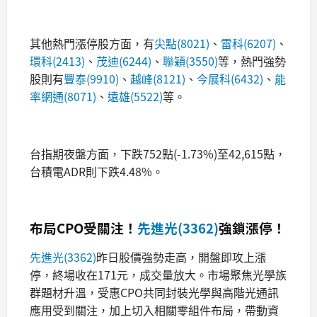
其他熱門漲停股方面，有
尖點(8021)
、
雷科(6207)
、
環科(2413)
、
茂迪(6244)
、
聯穎(3550)
等，熱門強勢
股則有
豐泰(9910)
、
越峰(8121)
、
今展科(6432)
、
能
率網通(8071)
、
遠雄(5522)
等。
台指期夜盤方面，下跌752點(-1.73%)至42,615點，
台積電ADR則下跌4.48%。
布局CPO受關注！
先進光(3362)
強鎖漲停！
先進光(3362)
昨日股價強勢走高，開盤即攻上漲
停，終場收在171元，成交量放大。市場聚焦光學族
群題材升溫，受惠CPO共同封裝光學與高階光通訊
應用受到關注，加上切入相關零組件布局，帶動資