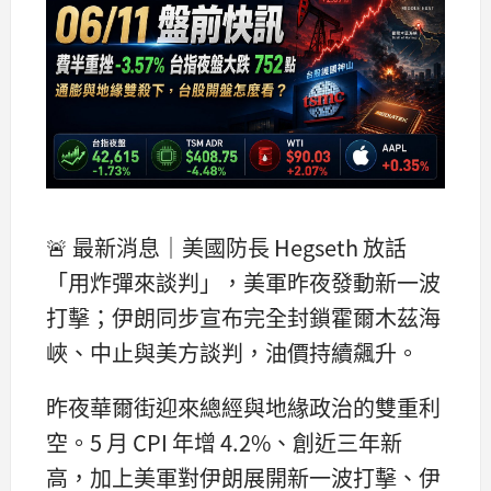
🚨 最新消息｜美國防長 Hegseth 放話
「用炸彈來談判」，美軍昨夜發動新一波
打擊；伊朗同步宣布完全封鎖霍爾木茲海
峽、中止與美方談判，油價持續飆升。
昨夜華爾街迎來總經與地緣政治的雙重利
空。5 月 CPI 年增 4.2%、創近三年新
高，加上美軍對伊朗展開新一波打擊、伊