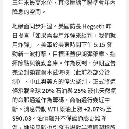
三年來最高水位，直接壓縮了聯準會年內
降息的空間。
地緣面同步升溫。美國防長 Hegseth 昨
日揚言「如果需要用炸彈來談判，我們就
用炸彈」，美軍於美東時間下午 5:15 發
動新一波打擊，目標涵蓋伊朗彈藥庫、指
揮節點與後勤倉庫。作為反制，伊朗宣告
完全封鎖霍爾木茲海峽（此前為部分管
制）、中止與美方的停火談判，正式將這
條承載全球
20%
石油與
25%
液化天然氣
的命脈通道作為籌碼，商船通行幾近中
斷。消息帶動 WTI 原油上漲
+2.07%
至
$90.03
。油價飆升不僅讓通膨更難降
溫，地緣風險也引發市場對半導體製程所