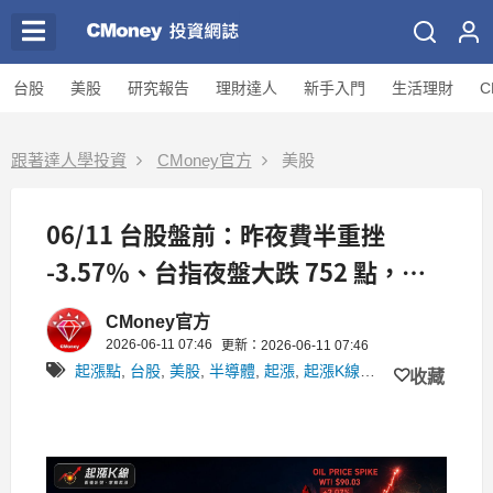
台股
美股
研究報告
理財達人
新手入門
生活理財
C
跟著達人學投資
CMoney官方
美股
06/11 台股盤前：昨夜費半重挫
-3.57％、台指夜盤大跌 752 點，通
膨與地緣雙殺下台股開盤怎麼看？
CMoney官方
2026-06-11 07:46
更新：2026-06-11 07:46
起漲點
,
台股
,
美股
,
半導體
,
起漲
,
起漲K線APP
,
費半
,
美股盤
收藏