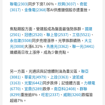
聯電(2303)
同步下滑7.06%，
欣興(3037)
、
奇鋐
(3017)
、
金像電(2368)
等AI供應鏈個股亦遭重挫。
焦點類股方面，營建股成為盤面最強勢族群，
國建
(2501)
、
冠德(2520)
、
聯上發(2537)
、
工信(5521)
、
永信建(5508)
同步亮燈漲停。光學族群續熱，
大立
光(3008)
大漲6.31%，
先進光(3362)
、
聯一光(3441)
連續兩日攻上漲停，成為少數亮點。
另一方面，光通訊與記憶體則淪為重災區，
聯亞
(3081)
、
華星光(4979)
、
上詮(3363)
、
波若威
(3163)
、
光聖(6442)
同步跌停；記憶體方面，
力積電
(6770)
、
宜鼎(5289)
跌停，
南亞科(2408)
、
群聯
(8299)
重挫逾8%，
旺宏(2337)
、
威剛(3260)
跌幅皆
超過7%。