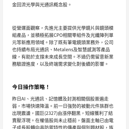
金回流光學與光通訊概念股。
從營運面觀察，先進光主要提供光學鏡片與鏡頭模
組產品，並積極拓展CPO相關零組件及光纖陣列單
元等新應用領域。除了既有筆電鏡頭業務外，公司
也持續布局光通訊、Metalens及智慧感測等產品
線，有助於支撐未來成長空間。不過仍需留意新業
務驗證進度，以及終端需求變化對後續的影響。
今日操作策略！
昨日AI、光通訊、記憶體及封測相關個股普遍走
弱，市場快速降溫。前一日強勢的被動元件族群也
出現震盪，國巨(2327)由漲停翻黑，短線獲利了結
賣壓浮現。在權值股尚未止穩前，盤面主軸已由電
子成長股轉向具防禦特性的傳產與個別題材股，族