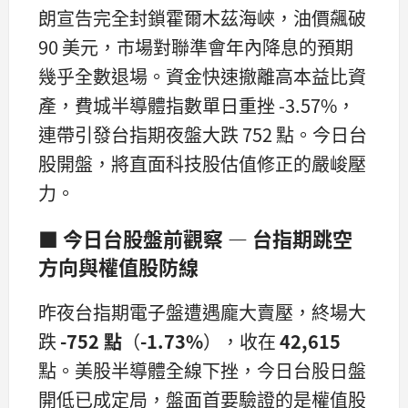
朗宣告完全封鎖霍爾木茲海峽，油價飆破
90 美元，市場對聯準會年內降息的預期
幾乎全數退場。資金快速撤離高本益比資
產，費城半導體指數單日重挫 -3.57%，
連帶引發台指期夜盤大跌 752 點。今日台
股開盤，將直面科技股估值修正的嚴峻壓
力。
■ 今日台股盤前觀察 — 台指期跳空
方向與權值股防線
昨夜台指期電子盤遭遇龐大賣壓，終場大
跌
-752 點
（
-1.73%
），收在
42,615
點。美股半導體全線下挫，今日台股日盤
開低已成定局，盤面首要驗證的是權值股