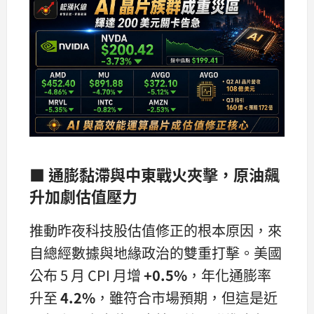
■ 通膨黏滯與中東戰火夾擊，原油飆
升加劇估值壓力
推動昨夜科技股估值修正的根本原因，來
自總經數據與地緣政治的雙重打擊。美國
公布 5 月 CPI 月增
+0.5%
，年化通膨率
升至
4.2%
，雖符合市場預期，但這是近