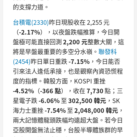
的支撐力道。
台積電(2330)
昨日現股收在 2,255 元
（
-2.17%
），以夜盤跌幅推算，今日開
盤極可能直接回測
2,200 元
整數大關，這
將是早盤最重要的多空分水嶺。
聯發科
(2454)
昨日單日重跌
-7.15%
，今日能否
引來法人逢低承接，也是觀察內資恐慌程
度的指標。韓股方面，KOSPI 重挫
-4.52%
（
-366 點
），收在
7,730
點；三
星電子跌
-6.06%
至
302,500 韓元
，SK
海力士重挫
-7.54%
至
2,048,000 韓元
，
兩大記憶體龍頭跌幅均遠超大盤。若今日
亞股開盤無法止穩，台股半導體族群的早