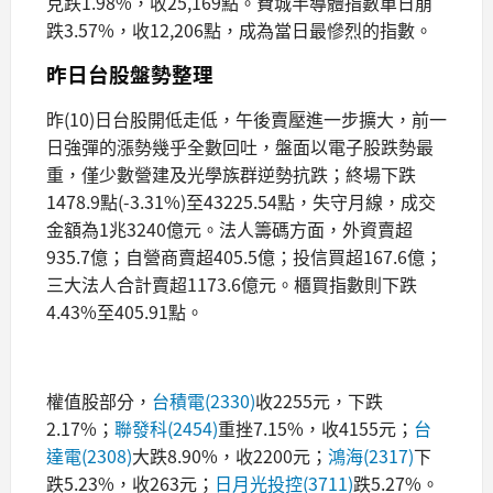
克跌1.98%，收25,169點。費城半導體指數單日崩
跌3.57%，收12,206點，成為當日最慘烈的指數。
昨日台股盤勢整理
昨(10)日台股開低走低，午後賣壓進一步擴大，前一
日強彈的漲勢幾乎全數回吐，盤面以電子股跌勢最
重，僅少數營建及光學族群逆勢抗跌；終場下跌
1478.9點(-3.31%)至43225.54點，失守月線，成交
金額為1兆3240億元。法人籌碼方面，外資賣超
935.7億；自營商賣超405.5億；投信買超167.6億；
三大法人合計賣超1173.6億元。櫃買指數則下跌
4.43%至405.91點。
權值股部分，
台積電(2330)
收2255元，下跌
2.17%；
聯發科(2454)
重挫7.15%，收4155元；
台
達電(2308)
大跌8.90%，收2200元；
鴻海(2317)
下
跌5.23%，收263元；
日月光投控(3711)
跌5.27%。