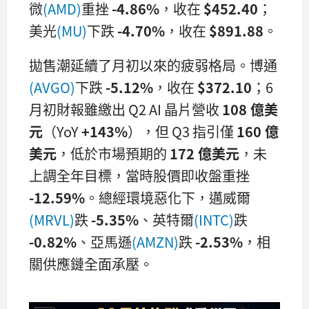
微
(AMD)
重挫
-4.86%
，收在
$452.40
；
美光
(MU)
下跌
-4.70%
，收在
$891.88
。
拋售潮延續了月初以來的疲弱格局。博通
(AVGO)
下跌
-5.12%
，收在
$372.10
；6
月初財報雖繳出 Q2 AI 晶片營收
108 億美
元
（YoY
+143%
），但 Q3 指引僅
160 億
美元
，低於市場預期的
172 億美元
，未
上調全年目標，當時股價即收盤重挫
-12.59%
。總經環境惡化下，邁威爾
(MRVL)
跌
-5.35%
、英特爾
(INTC)
跌
-0.82%
、亞馬遜
(AMZN)
跌
-2.53%
，相
關供應鏈全面承壓。