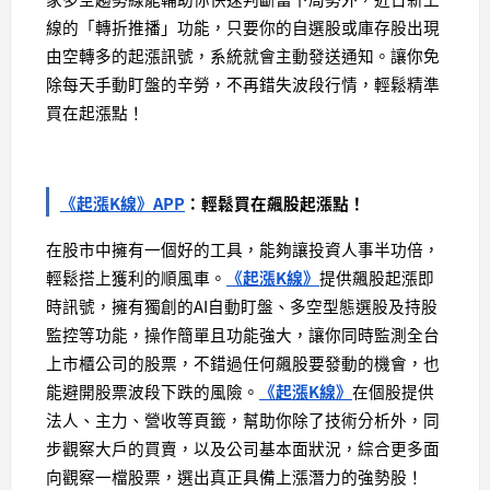
線的「轉折推播」功能，只要你的自選股或庫存股出現
由空轉多的起漲訊號，系統就會主動發送通知。讓你免
除每天手動盯盤的辛勞，不再錯失波段行情，輕鬆精準
買在起漲點！
《起漲K線》APP
：輕鬆買在飆股起漲點！
在股市中擁有一個好的工具，能夠讓投資人事半功倍，
輕鬆搭上獲利的順風車。
《起漲K線》
提供飆股起漲即
時訊號，擁有獨創的AI自動盯盤、多空型態選股及持股
監控等功能，操作簡單且功能強大，讓你同時監測全台
上市櫃公司的股票，不錯過任何飆股要發動的機會，也
能避開股票波段下跌的風險。
《起漲K線》
在個股提供
法人、主力、營收等頁籤，幫助你除了技術分析外，同
步觀察大戶的買賣，以及公司基本面狀況，綜合更多面
向觀察一檔股票，選出真正具備上漲潛力的強勢股！