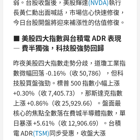
弱。台股收盤後，美股輝達
(NVDA)
執行
長黃仁勳出面喊話，市場信心快速修復，
今日台股開盤將迎來補漲性的估值修復。
■ 美股四大指數與台積電 ADR 表現
— 費半獨強，科技股強勢回歸
昨夜美股四大指數走勢分歧，道瓊工業指
數微幅回落 -0.16%（收 50,786），但科
技股買盤強勁。標普 500 指數小幅上漲
+0.30%（收 7,405.73），那斯達克指數
上漲 +0.86%（收 25,929.66）。盤面最
核心的焦點全數落在費城半導體指數，單
日暴漲 +5.61%（收 12,906.69）。台積
電 ADR
(TSM)
同步受惠，收盤大漲