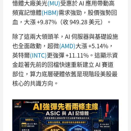
憶體大廠美光
(MU)
受惠於 AI 應用帶動高
頻寬記憶體
(HBM)
需求強勁，股價強勢回
血，大漲 +9.87%（收 949.28 美元）。
除了這兩大領頭羊，AI 伺服器與基礎設施
也全面啟動，超微
(AMD)
大漲 +5.14%，
英特爾
(INTC)
更強彈 +11.11%。這顯示資
金趁著先前的回檔快速重新建立 AI 賽道
部位，算力底層硬體依舊是現階段美股最
核心的共識方向。