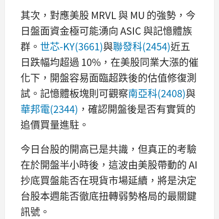
其次，對應美股 MRVL 與 MU 的強勢，今
日盤面資金極可能湧向 ASIC 與記憶體族
群。
世芯-KY(3661)
與
聯發科(2454)
近五
日跌幅均超過 10%，在美股同業大漲的催
化下，開盤容易面臨超跌後的估值修復測
試。記憶體板塊則可觀察
南亞科(2408)
與
華邦電(2344)
，確認開盤後是否有實質的
追價買量進駐。
今日台股的開高已是共識，但真正的考驗
在於開盤半小時後，這波由美股帶動的 AI
抄底買盤能否在現貨市場延續，將是決定
台股本週能否徹底扭轉弱勢格局的最關鍵
訊號。