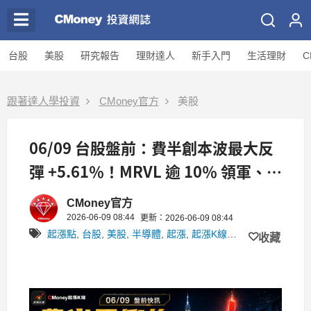
台股
美股
研究報告
理財達人
新手入門
生活理財
C
跟著達人學投資
CMoney官方
美股
06/09 台股盤前：費半創本波最大反
彈 +5.61％！MRVL 逾 10％ 領軍、英
特爾強彈 +11.11％，今日 ASIC 與記
CMoney官方
憶體估值修復在望
2026-06-09 08:44
更新：2026-06-09 08:44
起漲點
,
台股
,
美股
,
半導體
,
起漲
,
起漲K線APP
,
費半
,
美股盤
收藏