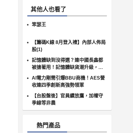
其他人也看了
笨瑟王
【籌碼K線 8月登入禮】內部人佈局
股(1)
記憶體缺到沒得選？連中國長鑫都
被搶著用！記憶體缺貨潮升級，南
亞科、群聯領軍噴發
AI電力剛需引爆BBU商機！AES營
收連四季創新高強勢領軍
【台股盤後】官員續放鷹，加權守
季線等非農
熱門產品