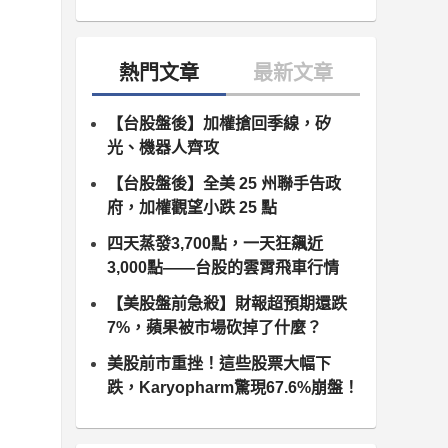
【台股盤後】加權搶回季線，矽
光、機器人齊攻
【台股盤後】全美 25 州聯手告政
府，加權觀望小跌 25 點
四天蒸發3,700點，一天狂飆近
3,000點——台股的雲霄飛車行情
【美股盤前急殺】財報超預期還跌
7%，蘋果被市場砍掉了什麼？
美股前市重挫！這些股票大幅下
跌，Karyopharm驚現67.6%崩盤！