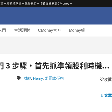
投資
跨領域學習
聯絡我們
作者專區
關於CMoney
入門
生活理財
CMoney官方
Money錢
3 步驟，首先抓準領股利時機...
財經
,
Henry
,
幣圖誌-狼打
收藏
文章