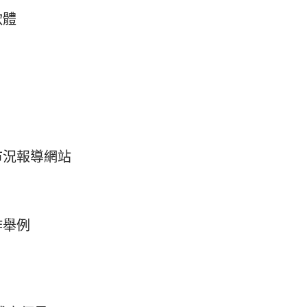
軟體
市況報導網站
作舉例