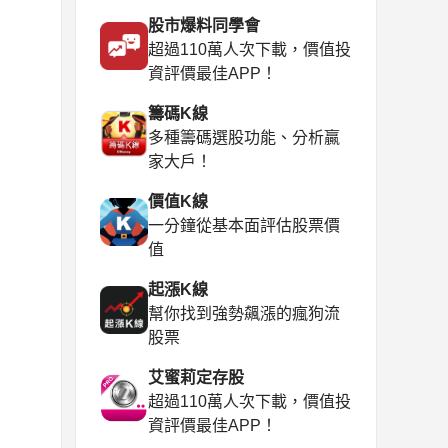
股市爆料同學會
超過110萬人次下載，價值投
資評價最佳APP！
籌碼K線
多種籌碼選股功能、分析贏
家大戶！
價值K線
一分鐘從基本面評估股票價
值
起漲K線
幫你找到強勢飆漲的瘋狗流
股票
艾蜜莉定存股
超過110萬人次下載，價值投
資評價最佳APP！