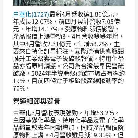
中華化(1727)
最新4月營收達1.86億元，
年成長12.07%，前四月累計營收7.05億
元，年增14.17%。受原物料漲價影響，
產品報價上漲帶動3、4月營收雙雙年增，
其中3月營收2.31億元，年增53.2%，主
要來自特化訂單挹注。國際硫磺供應瓶頸
推升工業級與電子級硫酸報價，特用化學
品亦隨原料調漲。公司為台灣最早民營硫
酸廠，2024年半導體級硫酸市場占有率約
19%，目前四條電子級硫酸產線稼動率約
70%。
營運細節與背景
中華化3月營收表現強勁，年增53.2%，
主因基礎化學品、特用化學品及電子化學
品銷量較去年同期增加，同時產品報價隨
原物料上調。4月營收雖月減19.36%，但