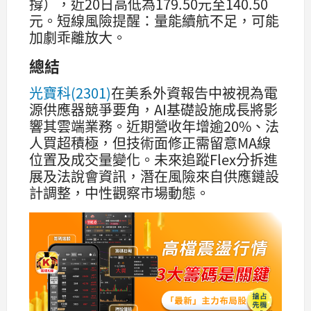
撐），近20日高低為179.50元至140.50
元。短線風險提醒：量能續航不足，可能
加劇乖離放大。
總結
光寶科(2301)
在美系外資報告中被視為電
源供應器競爭要角，AI基礎設施成長將影
響其雲端業務。近期營收年增逾20%、法
人買超積極，但技術面修正需留意MA線
位置及成交量變化。未來追蹤Flex分拆進
展及法說會資訊，潛在風險來自供應鏈設
計調整，中性觀察市場動態。