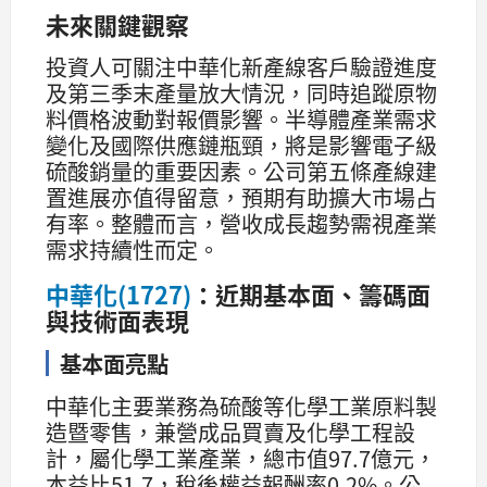
未來關鍵觀察
投資人可關注中華化新產線客戶驗證進度
及第三季末產量放大情況，同時追蹤原物
料價格波動對報價影響。半導體產業需求
變化及國際供應鏈瓶頸，將是影響電子級
硫酸銷量的重要因素。公司第五條產線建
置進展亦值得留意，預期有助擴大市場占
有率。整體而言，營收成長趨勢需視產業
需求持續性而定。
中華化(1727)
：近期基本面、籌碼面
與技術面表現
基本面亮點
中華化主要業務為硫酸等化學工業原料製
造暨零售，兼營成品買賣及化學工程設
計，屬化學工業產業，總市值97.7億元，
本益比51.7，稅後權益報酬率0.2%。公