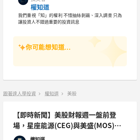
權知道
我們重視「知」的權利 不惜抽絲剝繭、深入調查 只為
讓投資人不錯過重要的投資訊息
你可能想知道...
跟著達人學投資
權知道
美股
【即時新聞】美股財報週一盤前登
場，星座能源(CEG)與美盛(MOS)等
大廠公布營運數據
權知道