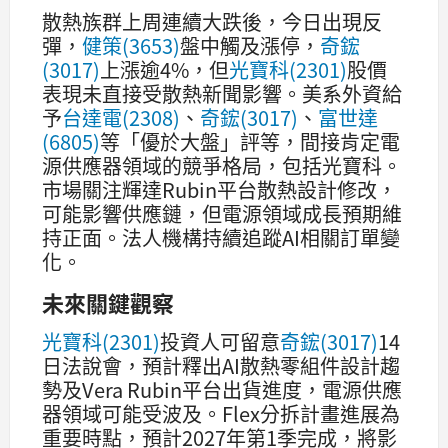
散熱族群上周連續大跌後，今日出現反
彈，
健策(3653)
盤中觸及漲停，
奇鋐
(3017)
上漲逾4%，但
光寶科(2301)
股價
表現未直接受散熱新聞影響。美系外資給
予
台達電(2308)
、
奇鋐(3017)
、
富世達
(6805)
等「優於大盤」評等，間接肯定電
源供應器領域的競爭格局，包括光寶科。
市場關注輝達Rubin平台散熱設計修改，
可能影響供應鏈，但電源領域成長預期維
持正面。法人機構持續追蹤AI相關訂單變
化。
未來關鍵觀察
光寶科(2301)
投資人可留意
奇鋐(3017)
14
日法說會，預計釋出AI散熱零組件設計趨
勢及Vera Rubin平台出貨進度，電源供應
器領域可能受波及。Flex分拆計畫進展為
重要時點，預計2027年第1季完成，將影