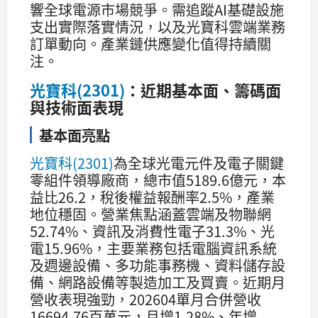
響全球電源市場競爭。需追蹤AI基礎設施
支出實際落實情況，以及光寶科雲端業務
訂單動向。產業鏈供應變化值得持續關
注。
光寶科(2301)
：近期基本面、籌碼面
與技術面表現
基本面亮點
光寶科(2301)
為全球光電元件及電子關鍵
零組件領導廠商，總市值5189.6億元，本
益比26.2，稅後權益報酬率2.5%，產業
地位穩固。營業焦點涵蓋雲端及物聯網
52.74%、資訊及消費性電子31.3%、光
電15.96%，主要業務包括電腦資訊系統
及週邊設備、多功能事務機、資料儲存設
備、網路設備等製造加工及買賣。近期月
營收表現強勁，202604單月合併營收
16694.76百萬元，月增1.28%、年增