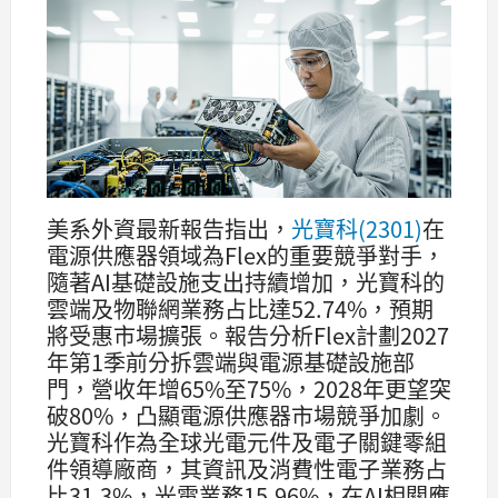
美系外資最新報告指出，
光寶科(2301)
在
電源供應器領域為Flex的重要競爭對手，
隨著AI基礎設施支出持續增加，光寶科的
雲端及物聯網業務占比達52.74%，預期
將受惠市場擴張。報告分析Flex計劃2027
年第1季前分拆雲端與電源基礎設施部
門，營收年增65%至75%，2028年更望突
破80%，凸顯電源供應器市場競爭加劇。
光寶科作為全球光電元件及電子關鍵零組
件領導廠商，其資訊及消費性電子業務占
比31.3%，光電業務15.96%，在AI相關應