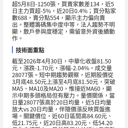
超5月8日-1250張，買賣家數差134，近5
日主力買超-5%，近20日0.4%；買分點家
數688，賣分點554，顯示主力偏向賣
出。整體籌碼集中度中等，法人趨勢不明
顯，散戶參與度穩定，需留意外資後續動
作。
技術面重點
截至2026年4月30日，中華化收盤81.50
元，漲跌-1.70元，漲幅-2.04%，成交量
28077張。短中期趨勢觀察，近期股價從
3月底48.50元上漲至4月底81.50元，突破
MA5、MA10及MA20，惟接近MA60，顯
示中期多頭格局但有壓力。量價關係，當
日量28077張高於20日均量，近5日均量
放大vs 20日均量，伴隨價漲反映買盤進
場。關鍵價位，近60日區間高84.60元、
低21.75元，近20日高83.20元、低54.20