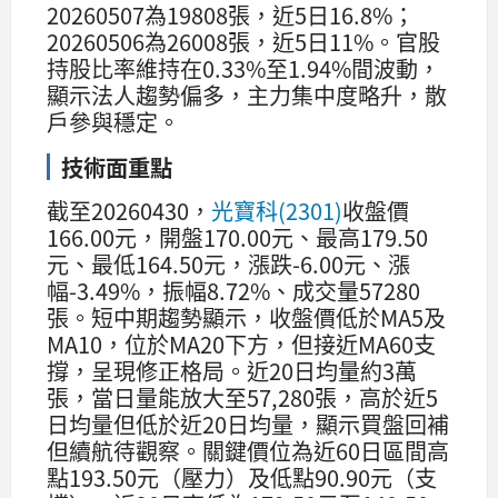
20260507為19808張，近5日16.8%；
20260506為26008張，近5日11%。官股
持股比率維持在0.33%至1.94%間波動，
顯示法人趨勢偏多，主力集中度略升，散
戶參與穩定。
技術面重點
截至20260430，
光寶科(2301)
收盤價
166.00元，開盤170.00元、最高179.50
元、最低164.50元，漲跌-6.00元、漲
幅-3.49%，振幅8.72%、成交量57280
張。短中期趨勢顯示，收盤價低於MA5及
MA10，位於MA20下方，但接近MA60支
撐，呈現修正格局。近20日均量約3萬
張，當日量能放大至57,280張，高於近5
日均量但低於近20日均量，顯示買盤回補
但續航待觀察。關鍵價位為近60日區間高
點193.50元（壓力）及低點90.90元（支