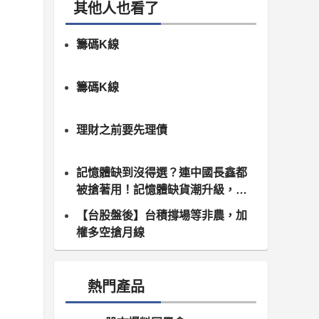
其他人也看了
籌碼K線
籌碼K線
理財之前要先理債
記憶體缺到沒得選？連中國長鑫都
被搶著用！記憶體缺貨潮升級，南
亞科、群聯領軍噴發
【台股盤後】台積撐場等非農，加
權多空搶月線
熱門產品