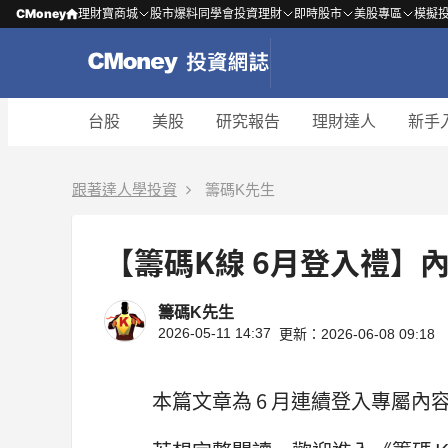
CMoney
理財寶商城
股市爆料同學會
投資理財
即時股市
美股專區
模擬
台股
美股
研究報告
理財達人
新手
跟著達人學投資
籌碼K先生
【籌碼K線 6月登入禮】內
籌碼K先生
2026-05-11 14:37
更新：2026-06-08 09:18
本篇文章為 6 月連續登入專屬