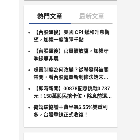
【台股盤後】美國 CPI 緩和升息觀
望，加權一度強彈千點
【台股盤後】官員續放鷹，加權守
季線等非農
處置制度為何改變？從聯發科被關
禁閉，看台股處置新制修法始末（8
月10日正式上路）
【即時新聞】00878配息挑戰0.737
元！158萬股民搶卡位，除息前還能
追嗎？
荷姆茲協議＋費半飆6.55%雙重利
多，台股季線正式收復！