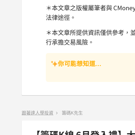
＊本文章之版權屬筆者與 CMon
法律途徑。
＊本文章所提供資訊僅供參考，
行承擔交易風險。
你可能想知道...
跟著達人學投資
籌碼K先生
【籌碼K線 6月登入禮】大