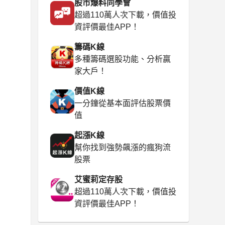
股市爆料同學會
超過110萬人次下載，價值投
資評價最佳APP！
籌碼K線
多種籌碼選股功能、分析贏
家大戶！
價值K線
一分鐘從基本面評估股票價
值
起漲K線
幫你找到強勢飆漲的瘋狗流
股票
艾蜜莉定存股
超過110萬人次下載，價值投
資評價最佳APP！