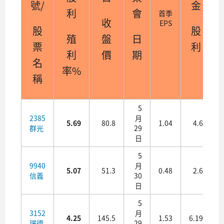
號/
金
利
會
首季
收
EPS
股
股
殖
盤
日
票
利
利
價
期
名
率%
稱
5
2385
月
5.69
80.8
1.04
4.6
0
群光
29
日
5
9940
月
5.07
51.3
0.48
2.6
信義
30
日
5
3152
月
4.25
145.5
1.53
6.19
璟德
29