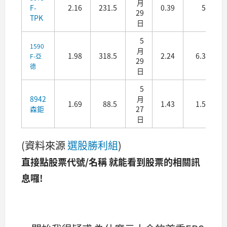
月
F-
2.16
231.5
0.39
5
29
TPK
日
5
1590
月
1.98
318.5
2.24
6.3
F-亞
29
德
日
5
8942
月
1.69
88.5
1.43
1.5
森鉅
27
日
(資料來源
選股勝利組
)
直接點股票代號/名稱 就能看到股票的相關訊
息囉!