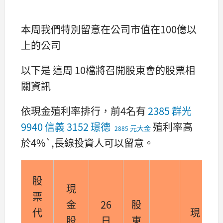
本周我們特別留意在公司市值在100億以
上的公司
以下是 這周 10檔將召開股東會的股票相
關資訊
依現金殖利率排行，前4名有
2385 群光
9940 信義
3152 璟德
殖利率高
元大金
2885
於4%`,長線投資人可以留意。
股
現
票
金
26
股
代
現
股
日
東