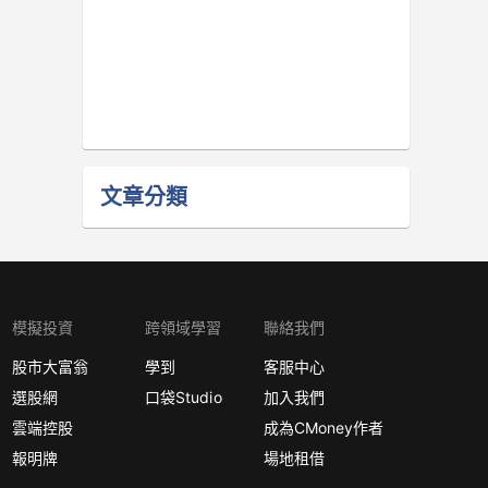
文章分類
模擬投資
跨領域學習
聯絡我們
股市大富翁
學到
客服中心
選股網
口袋Studio
加入我們
雲端控股
成為CMoney作者
報明牌
場地租借