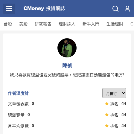
台股
美股
研究報告
理財達人
新手入門
生活理財
C
陳禎
我只喜歡買線型佳或突破的股票，想把錢擺在動能最強的地方!
作者溫度計
0
44
文章發表數
排名
0
44
總瀏覽量
排名
0
44
月平均瀏覽
排名