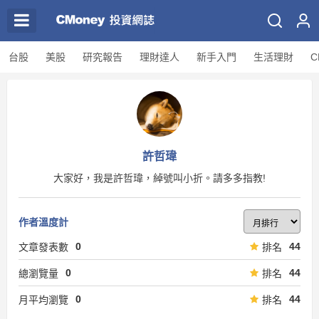
台股
美股
研究報告
理財達人
新手入門
生活理財
C
許哲瑋
大家好，我是許哲瑋，綽號叫小折。請多多指教!
作者溫度計
0
44
文章發表數
排名
0
44
總瀏覽量
排名
0
44
月平均瀏覽
排名