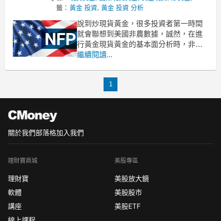
籤：
黃金 投資
,
黃金 投資 分析
說到炒現貨黃金，很多投資者第一時間
就會聯想到美國非農數據，誠然，在進
行黃金現貨黃金的基本面分析時，非農
數據是投資者必須關注、參考的重要因
繼續閱讀...
素。那到底非農數據對黃金的影響體現
在哪？接下來一起看看
1
1、非農對金價有什麼影響？
非農數據對黃金的影響，兩者間其實是
種微妙的“負
關於我們
部落格
加入我們
理財寶商城
美股專區
理財寶
美股放大鏡
軟體
美股股市
講座
美股ETF
線上課程