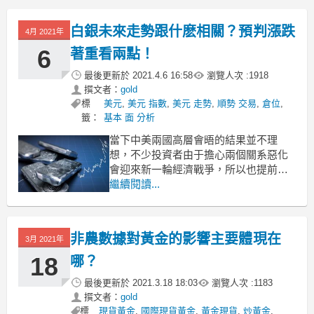
炒金有什麽異同呢？來看看這篇基金投
資心得吧！
白銀未來走勢跟什麽相關？預判漲跌
4月 2021年
1、相同點——越低成本購入，收益越高
基金投資要盡
6
著重看兩點！
最後更新於
2021.4.6 16:58
瀏覽人次 :
1918
撰文者：
gold
標
美元
,
美元 指數
,
美元 走勢
,
順勢 交易
,
倉位
,
籤：
基本 面 分析
當下中美兩國高層會晤的結果並不理
想，不少投資者由于擔心兩個關系惡化
會迎來新一輪經濟戰爭，所以也提前做
好投資貴金屬避險産品的準備。而除了
繼續閱讀...
黃金外，白銀也是不少投資者避險保值
的投資選項。那麽白銀未來走勢，通常
跟什麽因素相關？小編下面重點給大家
非農數據對黃金的影響主要體現在
3月 2021年
講兩個：
白銀未來走勢跟什麽相關？預判漲跌著
18
哪？
重看兩點！
最後更新於
2021.3.18 18:03
瀏覽人次 :
1183
撰文者：
gold
標
現貨黃金
,
國際現貨黃金
,
黃金現貨
,
炒黃金
,