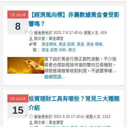
錢，其實投資現貨貴金屬，收益率遠遠
高於股票。下麵為大家講講貴金屬賺錢
【經濟風向標】非農數據黃金會受影
7月 2021年
嗎？學好技巧才賺錢！
技巧一 準備足夠的投資資金
8
響嗎？
最後更新於
2021.7.8 17:42
瀏覽人次 :
419
撰文者：黃金課堂
標
黃金現貨
,
黃金 投資
,
黃金
,
黃金 價格
,
籤：
黃金 走勢 分析
,
美元
當下由於黃金行情正劇烈波動，不少投
資者也借助現貨市場的雙向交易機制，
順勢進場做單收割利潤。不過要準確判
斷黃金的後市走向，我們往往需要以國
繼續閱讀...
際上的基本面、技術面分析為參照，才
能準確找出下階段大行情的走勢。作為
投資市場中的重要數據，非農數據的會
投資理財工具有哪些？常見三大種類
6月 2021年
對黃金產生影響嗎？效果如何？
1、非農數據會影響金價起伏
15
介紹
最後更新於
2021.6.15 17:15
瀏覽人次 :
1312
撰文者：黃金課堂