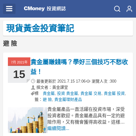
現貨黃金投資筆記
避 險
貴金屬賺錢嗎？學好三個技巧不愁收
7月 2021年
15
益！
最後更新於
2021.7.15 17:06
瀏覽人次 :
300
撰文者：黃金課堂
標
貴金屬
,
投資 貴金屬
,
貴金屬 交易
,
貴金屬 投資
,
籤：
避 險
,
貴金屬理財產品
貴金屬產品一直活躍在投資市場，深受
投資者歡迎。貴金屬產品具有一定的避
險作用，又有機會獲得高收益，這樣一
種產品很難不受歡迎。第一次投資貴金
繼續閱讀...
屬的朋友，可能擔心貴金屬產品很難賺