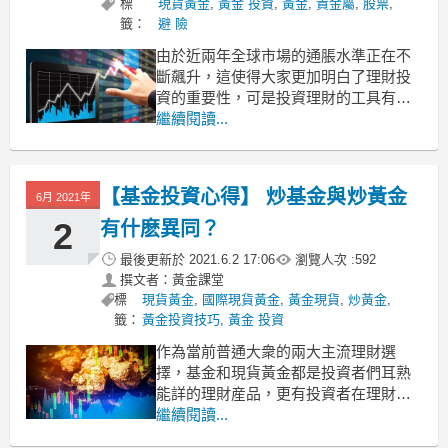
標
現貨黃金
,
黃金 投資
,
黃金
,
貴金屬
,
股票
,
籤：
避 險
由於近兩年全球市場的通脹水準正在不
斷飆升，這使得大家更加明白了理財投
資的重要性，可是投資理財的工具有很
多，作為大眾投資者，應該如何挑選正
繼續閱讀...
確的理財產品呢？其實關於投資理財工
具有哪些的問題，我們可以分為三個種
類去進行理解，大家應該根據自己的類
【基金投資心得】 炒基金與炒黃金
6月 2021年
型和需求，選擇適配的投資理財產品。
種類一：流動性理財產
2
有什麽異同？
最後更新於
2021.6.2 17:06
瀏覽人次 :
592
撰文者：黃金課堂
標
現貨黃金
,
國際現貨黃金
,
黃金現貨
,
炒黃金
,
籤：
黃金投資技巧
,
黃金 投資
作為當前普通大衆的兩大主流理財選
擇，基金和現貨黃金都是投資者們耳熟
能詳的理財産品，更有投資者在理財項
目中將兩者都加入，以平衡收益風向。
繼續閱讀...
那麼，在投資方式技巧上，基金投資跟