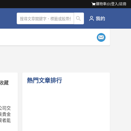
購物車(
0
)
登入/註冊
熱門文章排行
收藏
公司交
貨貴金
資者能