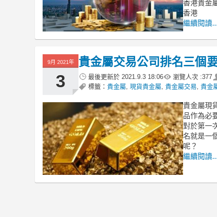
香港貴金
香港
繼續閱讀..
貴金屬交易公司排名三個
9月 2021年
3
最後更新於
2021.9.3 18:06
瀏覽人次 :
377
標籤：
貴金屬
,
現貨貴金屬
,
貴金屬交易
,
貴金
貴金屬現
品作為必
對於第一
名就是一
呢？
繼續閱讀..