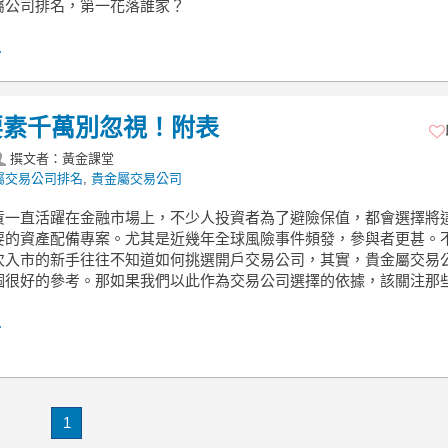
屬公司排名，第一花落誰家？
.
要素千萬別忽視！附表
撰文者：黃金課堂
屬交易公司排名
,
貴金屬交易公司
貨一直活躍在金融市場上，不少人投資者為了避險保值，都會選擇將
要的資產配備專案。尤其是近幾年全球風險事件頻發，參與者更甚。
次入市的新手往往不知道如何挑選開戶交易公司，其實，貴金屬交易
個很好的參考。那如果我們以此作為交易公司選擇的依據，該關注那
.
1