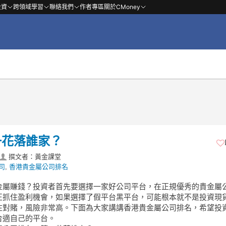
投資
跨領域學習
聯絡我們
作者專區
關於CMoney
一花落誰家？
撰文者：黃金課堂
司
,
香港貴金屬公司排名
金屬賺錢？投資者首先要選擇一家好公司平台，在正規優秀的貴金屬
正抓住盈利機會，如果選擇了假平台黑平台，可能根本就不是投資現
在對賭，風險非常高。下面為大家講講香港貴金屬公司排名，希望投
合適自己的平台。