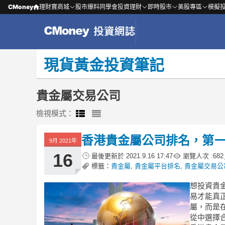
CMoney
理財寶商城
股市爆料同學會
投資理財
即時股市
美股專區
模擬
現貨黃金投資筆記
貴金屬交易公司
檢視模式：
香港貴金屬公司排名，第
9月 2021年
16
最後更新於
2021.9.16 17:47
瀏覽人次 :
682
標籤：
貴金屬
,
貴金屬平台排名
,
貴金屬交易公
想投資貴
易才能真
屬，而是
從中選擇