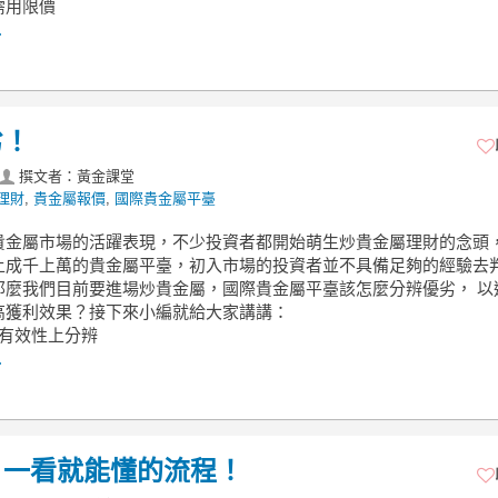
需用限價
.
劣！
撰文者：黃金課堂
理財
,
貴金屬報價
,
國際貴金屬平臺
貴金屬市場的活躍表現，不少投資者都開始萌生炒貴金屬理財的念頭
上成千上萬的貴金屬平臺，初入市場的投資者並不具備足夠的經驗去
那麼我們目前要進場炒貴金屬，國際貴金屬平臺該怎麼分辨優劣， 以
高獲利效果？接下來小編就給大家講講：
損有效性上分辨
.
，一看就能懂的流程！