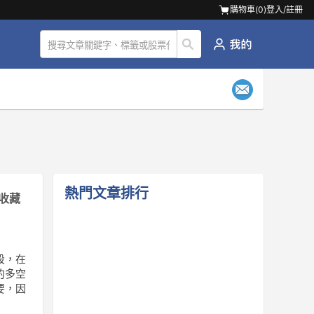
購物車(
0
)
登入/註冊
熱門文章排行
收藏
段，在
的多空
要，因