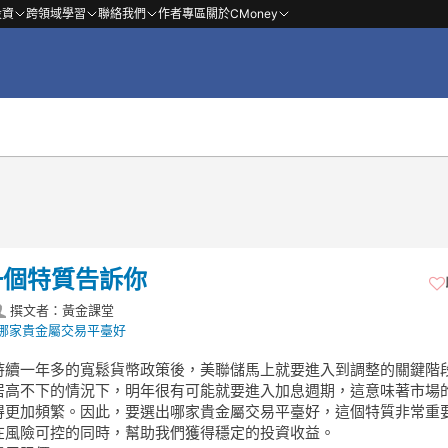
投資
跨領域學習
聯絡我們
作者專區
關於CMoney
一個特質告訴你
撰文者：黃金課堂
哪家貴金屬交易平臺好
持續一年多的寬鬆貨幣政策後，美聯儲馬上就要進入到調整的關鍵階
居高不下的情況下，明年很有可能就要進入加息週期，這意味著市場
得更加頻繁。因此，要選出哪家貴金屬交易平臺好，這個特質非常重
在風險可控的同時，幫助我們獲得穩定的投資收益。