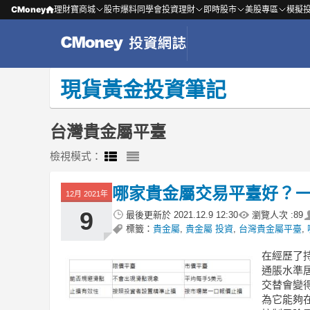
CMoney
理財寶商城
股市爆料同學會
投資理財
即時股市
美股專區
模擬
現貨黃金投資筆記
台灣貴金屬平臺
檢視模式：
哪家貴金屬交易平臺好？
12月 2021年
9
最後更新於
2021.12.9 12:30
瀏覽人次 :
89
標籤：
貴金屬
,
貴金屬 投資
,
台灣貴金屬平臺
,
在經歷了
通脹水準
交替會變
為它能夠