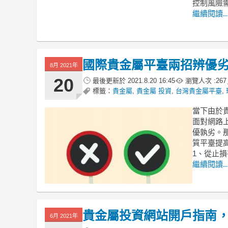
控制風險
繼續閱讀..
國際貴金屬平臺兩招辨優
8月 2021年
20
最後更新於
2021.8.20 16:45
瀏覽人次 :
267
標籤：
貴金屬
,
貴金屬 投資
,
台灣貴金屬平臺
,
當下由於
面對網路
優孰劣。
質平臺提
1、從止
繼續閱讀..
貴金屬投資網站開戶指南
6月 2021年