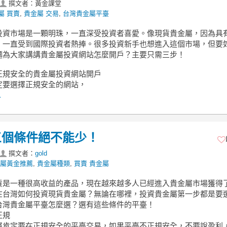
撰文者：黃金課堂
屬 買賣
,
貴金屬 交易
,
台灣貴金屬平臺
投資市場是一顆明珠，一直深受投資者喜愛。像現貨貴金屬，因為具
，一直受到國際投資者熱捧。很多投資新手也想進入這個市場，但要
麵為大家講講貴金屬投資網站怎麼開戶？主要只需三步！
正規安全的貴金屬投資網站開戶
定要選擇正規安全的網站，
.
三個條件絕不能少！
撰文者：
gold
屬黃金推薦
,
貴金屬種類
,
買賣 貴金屬
貨是一種很高收益的產品，現在越來越多人已經進入貴金屬市場獲得
在台灣如何投資現貨貴金屬？無論在哪裡，投資貴金屬第一步都是要
台灣貴金屬平臺怎麼選？選有這些條件的平臺！
正規
屬肯定要在正規安全的平臺交易，如果平臺不正規安全，不要說盈利