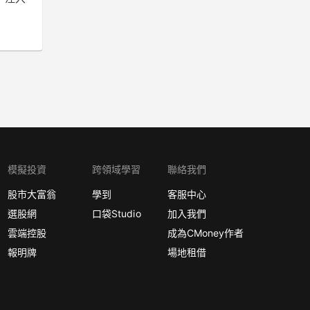
模擬投資
跨領域學習
聯絡我們
股市大富翁
學到
客服中心
選股網
口袋Studio
加入我們
雲端控股
成為CMoney作者
報明牌
場地租借