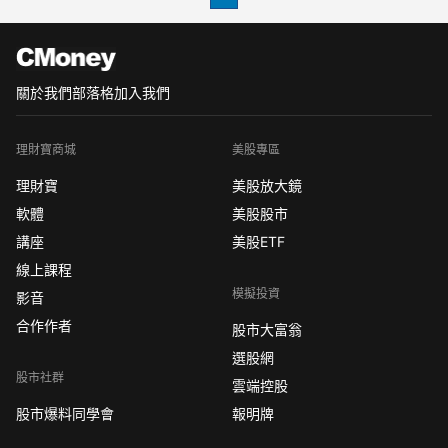
第一件事，知悉現貨黃金開戶的條件
現貨黃金怎麼開戶？當下我們在正規的
香港平台上
關於我們
部落格
加入我們
理財寶商城
美股專區
理財寶
美股放大鏡
軟體
美股股市
講座
美股ETF
線上課程
模擬投資
影音
合作作者
股市大富翁
選股網
股市社群
雲端控股
股市爆料同學會
報明牌