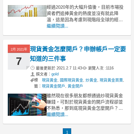
經過2020年的大幅升值後，目前市場投
資者們追捧黃金的熱度並沒有就此降
溫，這是因為考慮到現階段全球的經濟
形勢，黃金在未來一段日子裏很可能還
繼續閱讀...
有上漲的空間。雖然金價整體的運行趨
勢還是相當不錯，但並非任何時候都可
以輕鬆獲得收益，零基礎黃金投資如何
現貨黃金怎麼開戶？申辦帳戶一定要
2月 2021年
做單才能穩定盈利？一定要記住這三大
法則！
7
知道的三件事
遵循順勢交易
最後更新於
2021.2.7 11:43
瀏覽人次 :
1116
撰文者：
gold
標
現貨黃金
,
國際現貨黃金
,
炒黃金
,
現貨黃金買賣
,
籤：
現貨黃金開戶
,
黃金開戶
雖然現在很多朋友都想通過炒現貨黃金
賺錢，可對於現貨黃金的開戶流程卻並
不熟悉，那到底現貨黃金怎麼開戶？註
冊時有哪些地方需要注意呢？以下三點
繼續閱讀...
不得不知！
現貨黃金怎麼開戶？申辦帳戶一定要知
1
道的三件事