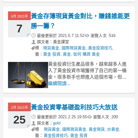
小編就給大家講講：
1、較高的收益率
黃金存簿現貨黃金對比，賺錢誰能更
6月 2021年
為什麽要投資黃金？其實現貨黃金相比
7
勝一籌？
傳統交易模式，最大的優勢便在於保證
最後更新於
2021.6.7 11:52
瀏覽人次 :
516
金杠杆制
撰文者：黃金課堂
標
現貨黃金
,
國際現貨黃金
,
黃金投資技巧
,
籤：
黃金 投資
,
黃金
,
如何 購買 黃金
黃金投資衍生產品很多，越來越多人進
入了黃金投資市場獲得了自己的第一桶
金。很多新手也想進入這個市場，但現
在市面上很多黃金產品根本不知道怎麼
繼續閱讀...
選擇，下麵為大家講講黃金存簿現貨黃
金對比，存在哪些異同，在賺收益方面
誰能更勝一籌呢？
黃金投資零基礎盈利技巧大放送
2月 2021年
黃金存簿和現貨黃金定義區別
黃金存簿是提供客戶以存簿方式登載本
25
最後更新於
2021.2.25 19:55
瀏覽人次 :
200
行與
撰文者：
gold
標
現貨黃金
,
國際現貨黃金
,
黃金現貨
,
炒黃金
,
籤：
黃金投資技巧
,
黃金 投資