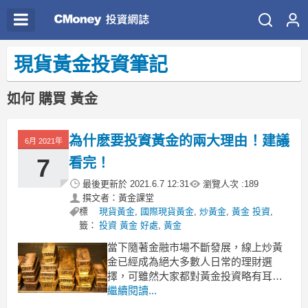
現貨黃金投資筆記
如何 購買 黃金
為什麽要投資黃金的兩大理由！建議
6月 2021年
7
看完！
最後更新於
2021.6.7 12:31
瀏覽人次 :
189
撰文者：黃金課堂
標
現貨黃金
,
國際現貨黃金
,
炒黃金
,
黃金 投資
,
籤：
投資 黃金 好處
,
黃金
當下隨著金融市場不斷發展，線上炒黃
金已經成為絕大多數人日常的理財選
擇，可雖然大家都對黃金投資略有耳
聞，卻並不十分瞭解為什麽要投資黃
繼續閱讀...
金。那到底黃金的投資價值在哪？下麵