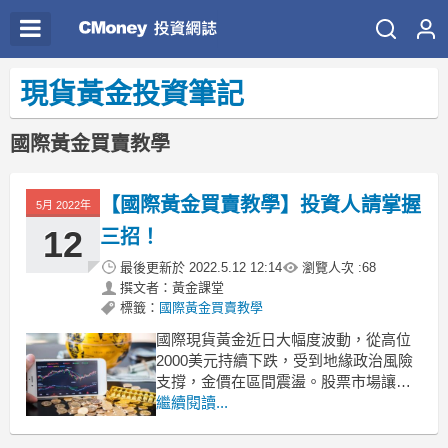
現貨黃金投資筆記
國際黃金買賣教學
【國際黃金買賣教學】投資人請掌握
5月 2022年
12
三招！
最後更新於
2022.5.12 12:14
瀏覽人次 :
68
撰文者：黃金課堂
標籤：
國際黃金買賣教學
國際現貨黃金近日大幅度波動，從高位
2000美元持續下跌，受到地緣政治風險
支撐，金價在區間震盪。股票市場讓投
資者失望而歸，不少人想進入現貨黃金
繼續閱讀...
市場，把握盈利，下麵為大家講講國際
黃金買賣教學，掌握這些！