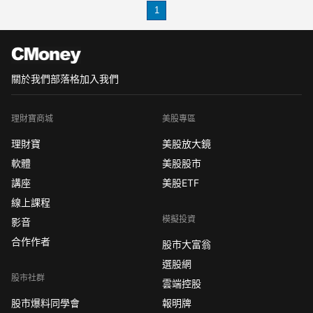
1
【國際黃金買賣教學】投資人請掌握三
招！
一 靈活使用雙向交易規則
國際黃金買賣教學
關於我們
部落格
加入我們
理財寶商城
美股專區
理財寶
美股放大鏡
軟體
美股股市
講座
美股ETF
線上課程
模擬投資
影音
合作作者
股市大富翁
選股網
股市社群
雲端控股
股市爆料同學會
報明牌