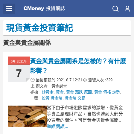
現貨黃金投資筆記
黃金與貴金屬關係
黃金與貴金屬關系是怎樣的？有什麽
6月 2021年
7
影響？
最後更新於
2021.6.7 12:21
瀏覽人次 :
329
撰文者：黃金課堂
標
炒黃金
,
黃金
,
黃金 漲跌 原因
,
黃金 價格 走勢
,
籤：
投資 貴金屬
,
貴金屬 交易
當下由于市場避險需求的激增，像黃金
等貴金屬理財産品，自然也達到大部分
投資者的關注。可是黃金與貴金屬關系
是怎樣的？兩者之間有關聯或影響嗎？
繼續閱讀...
接下來小編就給大家詳細解釋一下：