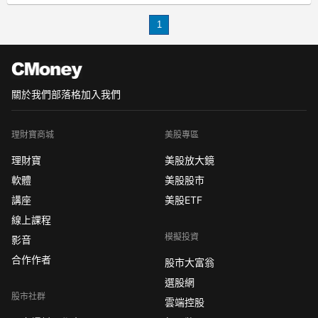
1、黃金屬于貴金屬産品
1
金與貴金屬關系是怎樣的？其實嚴格來
說，黃金算是貴金屬理財産品的其中一
種，與其他貴金屬
關於我們
部落格
加入我們
理財寶商城
美股專區
理財寶
美股放大鏡
軟體
美股股市
講座
美股ETF
線上課程
模擬投資
影音
合作作者
股市大富翁
選股網
股市社群
雲端控股