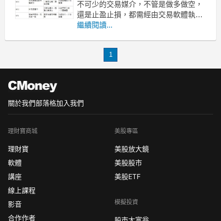
不可少的交易媒介，不管是做多做空，
還是止盈止損，都需經由交易軟體執行
操作指令。所以，貴金屬交易軟體的品
繼續閱讀...
質直接關乎我們的交易效率。那麼，貴
金屬交易軟體排名怎麼看？
1
MT4/MT5/GTS之間的對比是怎樣的？如
何才能選擇一款高品質的軟體進場？
常見的貴金屬交易軟體有
關於我們
部落格
加入我們
理財寶商城
美股專區
理財寶
美股放大鏡
軟體
美股股市
講座
美股ETF
線上課程
模擬投資
影音
合作作者
股市大富翁