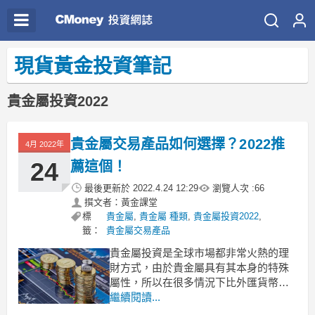
現貨黃金投資筆記
貴金屬投資2022
貴金屬交易產品如何選擇？2022推
4月 2022年
24
薦這個！
最後更新於
2022.4.24 12:29
瀏覽人次 :
66
撰文者：黃金課堂
標
貴金屬
,
貴金屬 種類
,
貴金屬投資2022
,
籤：
貴金屬交易產品
貴金屬投資是全球市場都非常火熱的理
財方式，由於貴金屬具有其本身的特殊
屬性，所以在很多情況下比外匯貨幣更
具有投資價值，近期地緣政治衝突以及
繼續閱讀...
過去疫情爆發對貴金屬的刺激，就是十