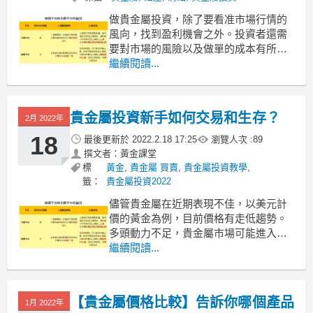
做貴金屬投資，除了要看准市場行情的
風向，找到盈利機會之外。投資者還需
要對市場的風險以及做單的成本有所瞭
解，不然的話，等投資者獲得不錯的收
繼續閱讀...
益了卻因為自己對市場的基礎知識還不
是很熟悉，白白流失了盈利就不好了。
其中滑點和點差都是需要熟悉的，那滑
貴金屬投資新手如何交易和生存？
2月 2022年
點和點差是什麼意思呢？
1、滑點是什麼意思？
18
最後更新於
2022.2.18 17:25
瀏覽人次 :
89
滑點
撰文者：黃金課堂
標
黃金
,
貴金屬 買賣
,
貴金屬投資教學
,
籤：
貴金屬投資2022
儘管貴金屬在近期表現不佳，以美元計
價的黃金為例，目前價格有走低趨勢。
多頭動力不足，貴金屬市場可能進入低
谷期，在這樣的行情下，貴金屬投資新
繼續閱讀...
手如何交易和生存呢？筆者將在下文為
大家解答。
學習更多投資知識，把握盈利機會
【貴金屬價格比較】告訴你哪個產品
1月 2022年
當黃金市場處於震盪期，投資者有盈利