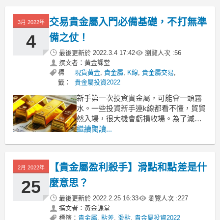
本低？看看下麵這份2022年貴金屬平臺
排名！
交易貴金屬入門必備基礎，不打無準
3月 2022年
1、2022年貴金屬平臺成本排名
4
備之仗！
哪個貴金屬交易平臺成本最小
最後更新於
2022.3.4 17:42
瀏覽人次 :
56
撰文者：黃金課堂
標
現貨黃金
,
貴金屬
,
K線
,
貴金屬交易
,
籤：
貴金屬投資2022
新手第一次投資貴金屬，可能會一頭霧
水。一些投資新手連k線都看不懂，貿貿
然入場，很大機會虧損收場。為了減少
不必要的損失，獲得更多盈利機會，投
繼續閱讀...
資者應該提前學習基礎的投資知識。今
天為大家講講交易貴金屬入門應該學習
哪些基礎知識？
【貴金屬盈利殺手】滑點和點差是什
2月 2022年
交易貴金屬入門必備基礎，不打無準備
之仗！
25
麼意思？
看懂K線圖
最後更新於
2022.2.25 16:33
瀏覽人次 :
227
看懂k
撰文者：黃金課堂
標籤：
貴金屬
,
點差
,
滑點
,
貴金屬投資2022