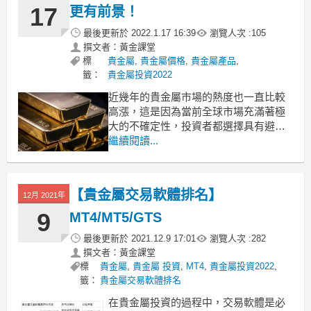
機會嗎？現貨黃金是一種雙向交易產
17
更有前景！
品，意味
最後更新於
2022.1.17 16:39
瀏覽人次 :
105
撰文者：黃金課堂
標
貴金屬
,
貴金屬價格
,
貴金屬產品
,
籤：
貴金屬投資2022
近幾年的貴金屬市場的熱度也一直比較
高漲，這是因為當前全球市場充滿著極
大的不確定性，投資者都選擇具有避險
屬性的貴金屬產品來進行保值。不過，
繼續閱讀...
貴金屬的產品種類有不少，而且投資方
式也是十分豐富，對於大眾而言，如何
作出合適的選擇是非常關鍵。我們今天
【貴金屬交易軟體排名】
12月 2021年
就通過貴金屬價格比較，來看一下到底
哪個產品更值得投資。
9
MT4/MT5/GTS
最後更新於
2021.12.9 17:01
瀏覽人次 :
282
撰文者：黃金課堂
標
貴金屬
,
貴金屬 投資
,
MT4
,
貴金屬投資2022
,
籤：
貴金屬交易軟體排名
在貴金屬投資的過程中，交易軟體是必