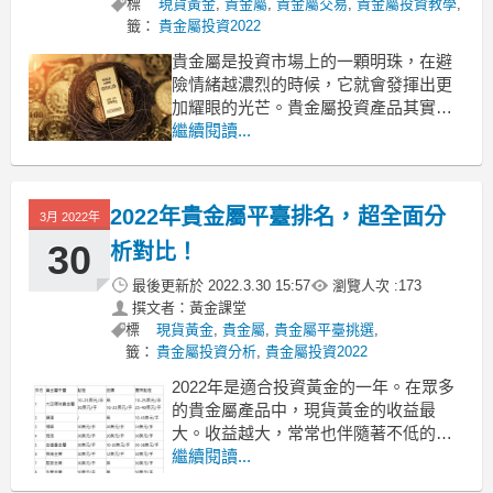
標
現貨黃金
,
貴金屬
,
貴金屬交易
,
貴金屬投資教學
,
籤：
貴金屬投資2022
貴金屬是投資市場上的一顆明珠，在避
險情緒越濃烈的時候，它就會發揮出更
加耀眼的光芒。貴金屬投資產品其實也
很多，投資者不要只盯著單向交易的貴
繼續閱讀...
金屬產品，一些保證金貴金屬產品可以
雙向交易，下麵為大家講講貴金屬保證
金交易是怎麼回事？一篇文章告訴你！
2022年貴金屬平臺排名，超全面分
3月 2022年
貴金屬保證金交易是怎麼回事？一篇文
章告訴你！
30
析對比！
貴
最後更新於
2022.3.30 15:57
瀏覽人次 :
173
撰文者：黃金課堂
標
現貨黃金
,
貴金屬
,
貴金屬平臺挑選
,
籤：
貴金屬投資分析
,
貴金屬投資2022
2022年是適合投資黃金的一年。在眾多
的貴金屬產品中，現貨黃金的收益最
大。收益越大，常常也伴隨著不低的風
險，比如投資貴金屬現貨，因為杠杆的
繼續閱讀...
存在，需要支付更多成本。哪個平臺成