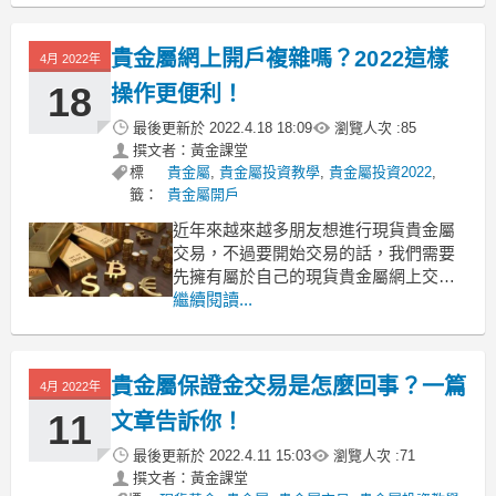
分典型的例子。貴金屬交易產品如何選
擇？2022年更推薦投資哪個？接下來就
貴金屬網上開戶複雜嗎？2022這樣
4月 2022年
給大家帶來詳細的分析。
貴金屬交易產品如何選擇？20
18
操作更便利！
最後更新於
2022.4.18 18:09
瀏覽人次 :
85
撰文者：黃金課堂
標
貴金屬
,
貴金屬投資教學
,
貴金屬投資2022
,
籤：
貴金屬開戶
近年來越來越多朋友想進行現貨貴金屬
交易，不過要開始交易的話，我們需要
先擁有屬於自己的現貨貴金屬網上交易
賬戶。那麼現貨貴金屬網上開戶流程複
繼續閱讀...
雜嗎，在開戶過程當中我們需要選擇開
立賬戶的類型，選擇哪個類型比較好
呢？今天我們來瞭解一下。
貴金屬保證金交易是怎麼回事？一篇
4月 2022年
貴金屬網上開戶複雜嗎？2022這樣操作
更便利！
11
文章告訴你！
現貨貴金屬網
最後更新於
2022.4.11 15:03
瀏覽人次 :
71
撰文者：黃金課堂