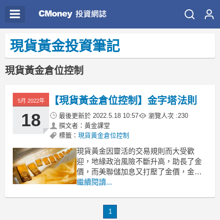
現貨黃金投資筆記
現貨黃金倉位控制
【現貨黃金倉位控制】金字塔法則
5月 2022年
18
最後更新於
2022.5.18 10:57
瀏覽人次 :
230
撰文者：黃金課堂
標籤：
現貨黃金倉位控制
現貨黃金因靈活的交易規則而大受歡
迎，地緣政治風險不斷升高，助長了金
價，而美聯儲加息又打壓了金價，金價
激烈波動，投資者利用雙向交易規則可
繼續閱讀...
以更好把握盈利機會。關注基本面，分
析金價走勢很重要，但是對於短線交易
1
現貨黃金，倉位控制的重要性也也不可