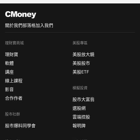
小覷。下麵為大家講講現貨黃金倉位控
制金字塔法則。
【現貨黃
關於我們
部落格
加入我們
理財寶商城
美股專區
理財寶
美股放大鏡
軟體
美股股市
講座
美股ETF
線上課程
模擬投資
影音
合作作者
股市大富翁
選股網
股市社群
雲端控股
股市爆料同學會
報明牌