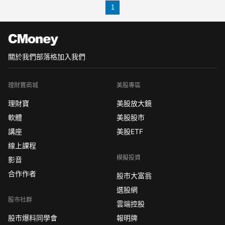
1
【黃金買賣怎麼看趨勢】怎麼可以提高
盈利？
現貨黃金買賣怎麼看趨勢
其實想要看現貨黃金買賣趨勢
關於我們
部落格
加入我們
理財寶商城
美股專區
理財寶
美股放大鏡
軟體
美股股市
講座
美股ETF
線上課程
模擬投資
影音
合作作者
股市大富翁
選股網
股市社群
雲端控股
股市爆料同學會
報明牌