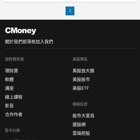
交易平臺的選擇是非常關鍵的步驟。炒
1
貴金屬哪里開戶？它的具體流程又是怎
樣的？今天就給大家帶來詳細的介紹。
2022炒貴金屬哪里
關於我們
部落格
加入我們
理財寶商城
美股專區
理財寶
美股放大鏡
軟體
美股股市
講座
美股ETF
線上課程
模擬投資
影音
合作作者
股市大富翁
選股網
股市社群
雲端控股