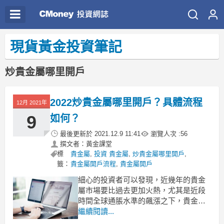
現貨黃金投資筆記
炒貴金屬哪里開戶
2022炒貴金屬哪里開戶？具體流程
12月 2021年
9
如何？
最後更新於
2021.12.9 11:41
瀏覽人次 :
56
撰文者：黃金課堂
標
貴金屬
,
投資 貴金屬
,
炒貴金屬哪里開戶
,
籤：
貴金屬開戶流程
,
貴金屬開戶
細心的投資者可以發現，近幾年的貴金
屬市場要比過去更加火熱，尤其是近段
時間全球通脹水準的飆漲之下，貴金屬
的貨幣屬性顯現得淋漓至盡。不過在這
繼續閱讀...
裏要提醒的是，對於貴金屬投資而言，