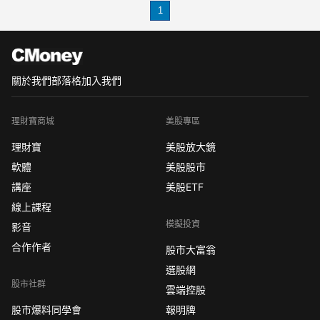
1
講講國際黃金分析怎麼預測行情？
國際黃金分析預測行情三大法寶！學
習！
法寶一 關注
關於我們
部落格
加入我們
理財寶商城
美股專區
理財寶
美股放大鏡
軟體
美股股市
講座
美股ETF
線上課程
模擬投資
影音
合作作者
股市大富翁
選股網
股市社群
雲端控股
股市爆料同學會
報明牌