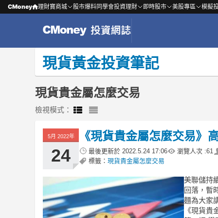
CMoney
理財寶商城
股市爆料同學會
投資理財
即時股市
美股專區
模擬
現貨黃金投資筆記
現貨貴金屬怎麼交易
檢視模式：
《現貨貴金屬怎麼交易》
5月 2022年
24
最後更新於
2022.5.24 17:06
瀏覽人次 :
61
標籤：
現貨貴金屬怎麼交易
美聯儲持
回落，暫
麵為大家
《現貨貴