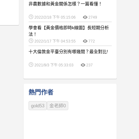
非農數據和黃金關係怎樣？一篇看懂！
2022/2/18 下午 05:15:06
2749
學會看【黃金價格即時k線圖】長短期分析
法！
2022/1/17 下午 04:53:55
772
十大倫敦金平臺分別有哪幾間？最全對比!
2021/9/3 下午 05:33:03
237
熱門作者
gold53
金老師0