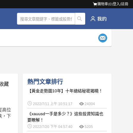
購物車(
0
)
登入/註冊
熱門文章排行
收藏
【黃金走勢圖10年】十年總結秘密揭曉！
2022/7/11 上午 10:51:17
24004
從高位
《xauusd一手是多少？》這些投資知識也
跌，下
要瞭解！
2022/7/20 下午 04:57:40
5205