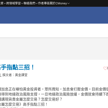
投資
跨領域學習
聯絡我們
作者專區
關於CMoney
高手指點三招！
撰文者：黃金課堂
續加息正在嚇怕黃金投資者，眾所周知，加息會打壓金價。目前金價
時得到地緣政治風險支撐，一旦地緣政治風險放緩，金價就會持續下
講講現貨貴金屬怎麼交易？怎麼交易好？
金屬怎麼交易》高手指點三招！