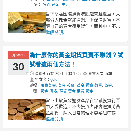
籤：
投資 黃金
,
美元
當下隨著國際通貨膨脹越來越嚴重，大
部分人都希望能通過理財保值財富，不
讓自己的資産遭受貶值。而其中，不少
朋友便青睐于具備避險保值作用的黃金
繼續閱讀...
産品，那到底黃金避險的原理是什麽？
我們投資時要用很多資金嗎？下面小編
就給大家解釋一下：
為什麼你的黃金期貨買賣不賺錢？試
3月 2021年
黃金避險原理是什麽？需要很多資金
嗎？
30
試看這兩個方法！
1、黃金避險的原理
最後更新於
2021.3.30 17:35
瀏覽人次 :
509
撰文者：
gold
標
現貨黃金
,
黃金 投資
,
黃金 投資 教學
,
黃金
,
籤：
黃金 價格
,
現貨 黃金 期貨 黃金
當下由於黃金避險產品在金融投資行業
中大受歡迎，不少投資者都會選擇將黃
金期貨，納入日常的理財專案組中提高
收益。可是部分朋友會發現，同樣是炒
繼續閱讀...
黃金，為什麼別人收益更高？到底黃金