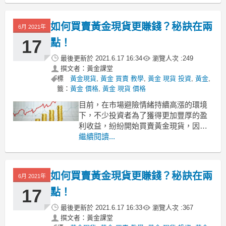
能準確找出下階段大行情的走勢。作為
投資市場中的重要數據，非農數據的會
如何買賣黃金現貨更賺錢？秘訣在兩
6月 2021年
對黃金產生影響嗎？效果如何？
1、非農數據會影響金價起伏
17
點！
最後更新於
2021.6.17 16:34
瀏覽人次 :
249
撰文者：黃金課堂
標
黃金現貨
,
黃金 買賣 教學
,
黃金 現貨 投資
,
黃金
,
籤：
黃金 價格
,
黃金 現貨 價格
目前，在市場避險情緒持續高漲的環境
下，不少投資者為了獲得更加豐厚的盈
利收益，紛紛開始買賣黃金現貨，因為
黃金現貨具有更多交易的優勢。但很顯
繼續閱讀...
然，選擇合適的投資產品只是成功的第
一步，投資者還需要懂得如何買賣黃金
現貨的正確方式。
如何買賣黃金現貨更賺錢？秘訣在兩
6月 2021年
利用不同時段買賣黃金現貨
相信不少投資者都知道，黃金現貨的交
17
點！
易盤面
最後更新於
2021.6.17 16:33
瀏覽人次 :
367
撰文者：黃金課堂