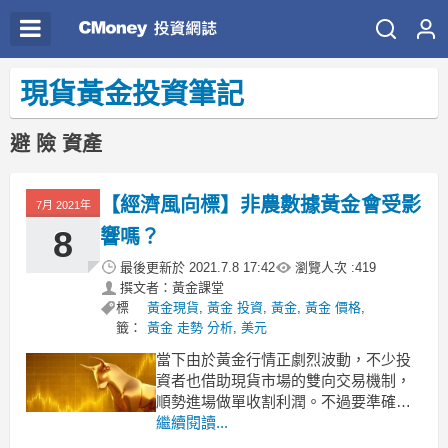
現貨黃金投資筆記
避 險 資產
【經濟風向標】非農數據黃金會受影
7月 2021年
8
響嗎？
最後更新於
2021.7.8 17:42
瀏覽人次 :
419
撰文者：黃金課堂
標
黃金現貨
,
黃金 投資
,
黃金
,
黃金 價格
,
籤：
黃金 走勢 分析
,
美元
當下由於黃金行情正劇烈波動，不少投
資者也借助現貨市場的雙向交易機制，
順勢進場做單收割利潤。不過要準確判
斷黃金的後市走向，我們往往需要以國
繼續閱讀...
際上的基本面、技術面分析為參照，才