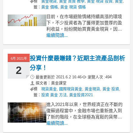
標
黃金現貨
,
黃金 買賣 教學
,
黃金 現貨 投資
,
黃金
,
籤：
黃金 價格
,
黃金 現貨 價格
目前，在市場避險情緒持續高漲的環境
下，不少投資者為了獲得更加豐厚的盈
利收益，紛紛開始買賣黃金現貨，因為
黃金現貨具有更多交易的優勢。但很顯
繼續閱讀...
然，選擇合適的投資產品只是成功的第
一步，投資者還需要懂得如何買賣黃金
現貨的正確方式。
投資什麼最賺錢？近期主流產品剖析
6月 2021年
利用不同時段買賣黃金現貨
相信不少投資者都知道，黃金現貨的交
2
分享！
易盤面
最後更新於
2021.6.2 16:46
瀏覽人次 :
494
撰文者：黃金課堂
標
現貨黃金
,
國際現貨黃金
,
黃金現貨
,
黃金 投資
,
籤：
投資 黃金 方法
,
黃金投資2021
進入2021年以來，世界經濟正在不斷的
復蘇過程當中，金融市場也重新進入到
了新的階段，在全球極為寬鬆的貨幣政
策下，大家投資理財的熱情也遠高於往
繼續閱讀...
年。不過，現階段到底投資什麼最賺錢