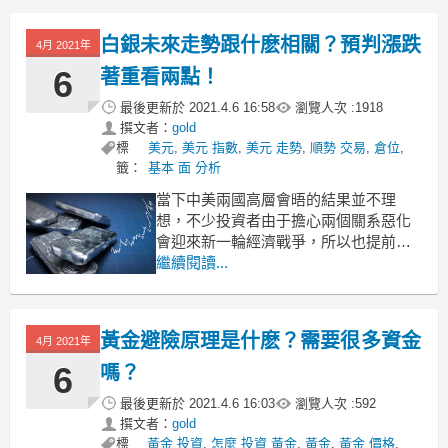
呢？大家不必心急，我們可以先分析一
下最近市面上波動相對比較大的幾項投
白銀未來走勢跟什麽相關？預判漲跌
4月 2021年
資產品，看看哪一種更容易在下半年獲
得收益。
6
著重看兩點！
現貨黃金
最後更新於
2021.4.6 16:58
瀏覽人次 :
1918
撰文者：
gold
標
美元
,
美元 指數
,
美元 走勢
,
順勢 交易
,
倉位
,
籤：
基本 面 分析
當下中美兩國高層會晤的結果並不理
想，不少投資者由于擔心兩個關系惡化
會迎來新一輪經濟戰爭，所以也提前做
好投資貴金屬避險産品的準備。而除了
繼續閱讀...
黃金外，白銀也是不少投資者避險保值
的投資選項。那麽白銀未來走勢，通常
跟什麽因素相關？小編下面重點給大家
黃金避險原理是什麽？需要很多資金
4月 2021年
講兩個：
白銀未來走勢跟什麽相關？預判漲跌著
6
嗎？
重看兩點！
最後更新於
2021.4.6 16:03
瀏覽人次 :
592
撰文者：
gold
標
黃金 投資
,
怎麼 投資 黃金
,
黃金
,
黃金 價格
,