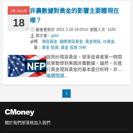
期貨怎麼買賣操作才容易賺錢？一起來
看看這兩個方法：
非農數據對黃金的影響主要體現在
3月 2021年
1、關注美國經濟數據
黃金期貨買賣怎麼操作容易賺錢？雖說
18
哪？
在上世紀佈
最後更新於
2021.3.18 18:03
瀏覽人次 :
1183
撰文者：
gold
標
現貨黃金
,
國際現貨黃金
,
黃金現貨
,
炒黃金
,
籤：
黃金 投資
,
黃金 投資 分析
說到炒現貨黃金，很多投資者第一時間
就會聯想到美國非農數據，誠然，在進
行黃金現貨黃金的基本面分析時，非農
數據是投資者必須關注、參考的重要因
繼續閱讀...
素。那到底非農數據對黃金的影響體現
在哪？接下來一起看看
1
1、非農對金價有什麼影響？
非農數據對黃金的影響，兩者間其實是
種微妙的“負
關於我們
部落格
加入我們