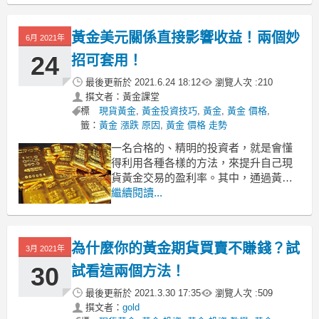
能準確找出下階段大行情的走勢。作為
投資市場中的重要數據，非農數據的會
黃金美元關係直接影響收益！兩個妙
6月 2021年
對黃金產生影響嗎？效果如何？
1、非農數據會影響金價起伏
24
招可套用！
最後更新於
2021.6.24 18:12
瀏覽人次 :
210
撰文者：黃金課堂
標
現貨黃金
,
黃金投資技巧
,
黃金
,
黃金 價格
,
籤：
黃金 漲跌 原因
,
黃金 價格 走勢
一名合格的、精明的投資者，就是會懂
得利用各種各樣的方法，來提升自己現
貨黃金交易的盈利率。其中，通過黃金
美元關係提高盈利率，是大部分現貨黃
繼續閱讀...
金投資者都在使用的方法。這當中到底
是什麼樣的原理呢？還有沒有其他好方
法呢？今天我們來瞭解一下。
為什麼你的黃金期貨買賣不賺錢？試
3月 2021年
如何通過黃金美元關係提高盈利率
大部分的投資者都懂得利用
30
試看這兩個方法！
最後更新於
2021.3.30 17:35
瀏覽人次 :
509
撰文者：
gold