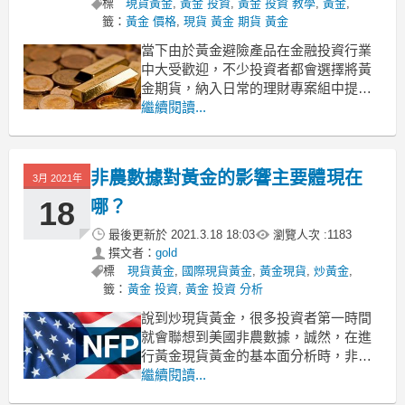
標
現貨黃金
,
黃金 投資
,
黃金 投資 教學
,
黃金
,
籤：
黃金 價格
,
現貨 黃金 期貨 黃金
當下由於黃金避險產品在金融投資行業
中大受歡迎，不少投資者都會選擇將黃
金期貨，納入日常的理財專案組中提高
收益。可是部分朋友會發現，同樣是炒
繼續閱讀...
黃金，為什麼別人收益更高？到底黃金
期貨怎麼買賣操作才容易賺錢？一起來
看看這兩個方法：
非農數據對黃金的影響主要體現在
3月 2021年
1、關注美國經濟數據
黃金期貨買賣怎麼操作容易賺錢？雖說
18
哪？
在上世紀佈
最後更新於
2021.3.18 18:03
瀏覽人次 :
1183
撰文者：
gold
標
現貨黃金
,
國際現貨黃金
,
黃金現貨
,
炒黃金
,
籤：
黃金 投資
,
黃金 投資 分析
說到炒現貨黃金，很多投資者第一時間
就會聯想到美國非農數據，誠然，在進
行黃金現貨黃金的基本面分析時，非農
數據是投資者必須關注、參考的重要因
繼續閱讀...
素。那到底非農數據對黃金的影響體現