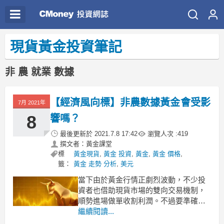
現貨黃金投資筆記
非 農 就業 數據
【經濟風向標】非農數據黃金會受影
7月 2021年
8
響嗎？
最後更新於
2021.7.8 17:42
瀏覽人次 :
419
撰文者：黃金課堂
標
黃金現貨
,
黃金 投資
,
黃金
,
黃金 價格
,
籤：
黃金 走勢 分析
,
美元
當下由於黃金行情正劇烈波動，不少投
資者也借助現貨市場的雙向交易機制，
順勢進場做單收割利潤。不過要準確判
斷黃金的後市走向，我們往往需要以國
繼續閱讀...
際上的基本面、技術面分析為參照，才