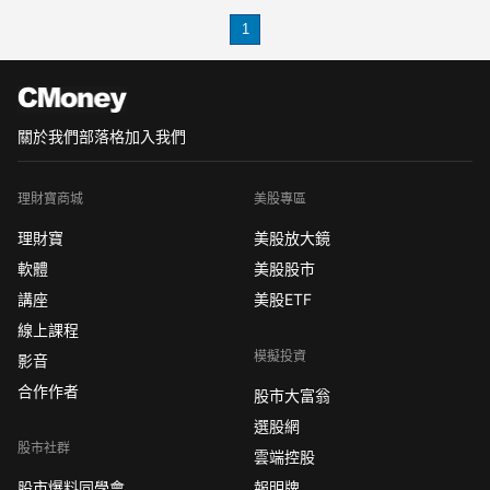
在哪？接下來一起看看
1
1、非農對金價有什麼影響？
非農數據對黃金的影響，兩者間其實是
種微妙的“負
關於我們
部落格
加入我們
理財寶商城
美股專區
理財寶
美股放大鏡
軟體
美股股市
講座
美股ETF
線上課程
模擬投資
影音
合作作者
股市大富翁
選股網
股市社群
雲端控股
股市爆料同學會
報明牌