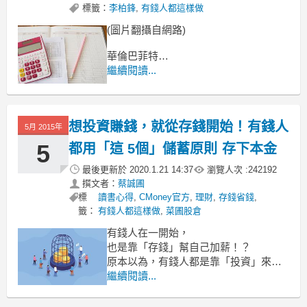
標籤：
李柏鋒
,
有錢人都這樣做
(圖片翻攝自網路)
華倫巴菲特
或許是近代投資市場上
繼續閱讀...
最成功的投資人了，
因此也獲得股神的封號，
想投資賺錢，就從存錢開始！有錢人
5月 2015年
5
都用「這 5個」儲蓄原則 存下本金
最後更新於
2020.1.21 14:37
瀏覽人次 :
242192
撰文者：
蔡誠圃
標
讀書心得
,
CMoney官方
,
理財
,
存錢省錢
,
籤：
有錢人都這樣做
,
菜圃股倉
有錢人在一開始，
也是靠「存錢」幫自己加薪！？
原本以為，有錢人都是靠「投資」來加
薪，
繼續閱讀...
但錢不多時，投資報酬當然很少！
其實有錢人在一開始，