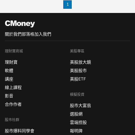
1
也是靠「存錢」存下第一桶金！
關於我們
部落格
加入我們
理財寶商城
美股專區
理財寶
美股放大鏡
軟體
美股股市
講座
美股ETF
線上課程
模擬投資
影音
合作作者
股市大富翁
選股網
股市社群
雲端控股
股市爆料同學會
報明牌