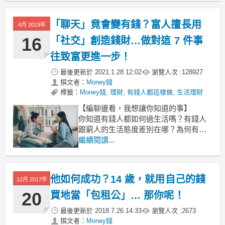
數的人無法真正脫貧，或真的成為有錢
人，原因就在於他們沒有被窮困打過巴
「聊天」竟會變有錢？富人擅長用
4月 2019年
掌，被無奈辛酸卡住喉嚨，被別人的勢
利無情捅過幾刀。
16
「社交」創造錢財…做對這 7 件事
往致富更進一步！
最後更新於
2021.1.28 12:02
瀏覽人次 :
128927
撰文者：
Money錢
標籤：
Money錢
,
理財
,
有錢人都這樣做
,
生活理財
【編聊邊看，我想讓你知道的事】
你知道有錢人都如何過生活嗎？有錢人
跟窮人的生活態度差別在哪？為何有錢
人會越來越有錢？你可能會自我安慰地
繼續閱讀...
說，他們就是運氣好。但真的是如此
嗎？快來了解有錢人的好習慣，並且照
著做，你離有錢人的距離就會越來越
他如何成功？14 歲，就用自己的錢
12月 2017年
近。
20
買地當「包租公」… 那你呢！
文／賴盟政
最後更新於
2018.7.26 14:33
瀏覽人次 :
2673
撰文者：
Money錢