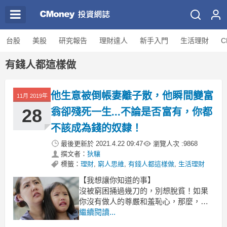
台股
美股
研究報告
理財達人
新手入門
生活理財
C
有錢人都這樣做
他生意被倒帳妻離子散，他瞬間變富
11月 2019年
28
翁卻殘死一生...不論是否富有，你都
不該成為錢的奴隸！
最後更新於
2021.4.22 09:47
瀏覽人次 :
9868
撰文者：
狄驤
標籤：
理財
,
窮人思維
,
有錢人都這樣做
,
生活理財
【我想讓你知道的事】
沒被窮困捅過幾刀的，別想脫貧！如果
你沒有做人的尊嚴和羞恥心，那麼，這
篇就不用看了。有錢，不見得可以要別
繼續閱讀...
人的命，但沒錢，是會出人命的。大多