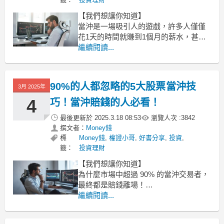
【我們想讓你知道】
當沖是一場吸引人的遊戲，許多人僅僅
花1天的時間就賺到1個月的薪水，甚至
做到買車、買房、提早退休財務自由，
繼續閱讀...
但如果你沒有正確的理解當沖遊戲規
則，也高機率會被市場快速淘汰！
這篇文章專為當沖新手的你所寫，節錄
90%的人都忽略的5大股票當沖技
3月 2025年
短線交易大神：權證小哥新書《權證小
哥短線終極戰法：4大策略 ✖ 6
4
巧！當沖賠錢的人必看！
最後更新於
2025.3.18 08:53
瀏覽人次 :
3842
撰文者：
Money錢
標
Money錢
,
權證小哥
,
好書分享
,
投資
,
籤：
投資理財
【我們想讓你知道】
為什麼市場中超過 90% 的當沖交易者，
最終都是賠錢離場！
問問自己：你如何規劃你的資金配置？
繼續閱讀...
你採用哪種停損機制？最多能承受多少
損失？然而，市場大部分人都沒想好這