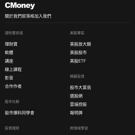
關於我們
部落格
加入我們
理財寶商城
美股專區
理財寶
美股放大鏡
軟體
美股股市
講座
美股ETF
線上課程
模擬投資
影音
合作作者
股市大富翁
選股網
股市社群
雲端控股
股市爆料同學會
報明牌
投資理財
跨領域學習