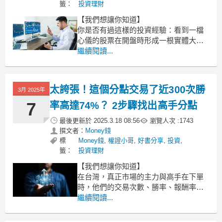
籤：
投資理財
【我們想讓你知道】
你是否有過這樣的投資經驗：看到一檔
心儀的股票在開盤時形成一根實體大紅K
棒，興奮的你直接追買，沒想到沒過多
繼續閱讀...
久股價停止上攻，且以非常快的速度開
始下殺，原本的實體紅K棒直接變成留下
上影線的大黑K棒，讓套在高點的你不知
太誇張！這個分點交易了近300次勝
3月 2025年
所措：賣嗎？還是不賣？
別懷疑，你高機率跨進隔日沖主力的陷
7
率高達74%？ 2步驟找出高手分點
最後更新於
2025.3.18 08:56
瀏覽人次 :
1743
撰文者：
Money錢
標
Money錢
,
權證小哥
,
好書分享
,
投資
,
籤：
投資理財
【我們想讓你知道】
在台灣，真正市場的主力與高手在下單
時，他們的交易次數、勝率、報酬率竟
然都可以搜尋到？根本是給一般投資人
繼續閱讀...
挖掘投資機會的福利！今天來聊聊「高
手分點」這個籌碼面指標，並且手把手