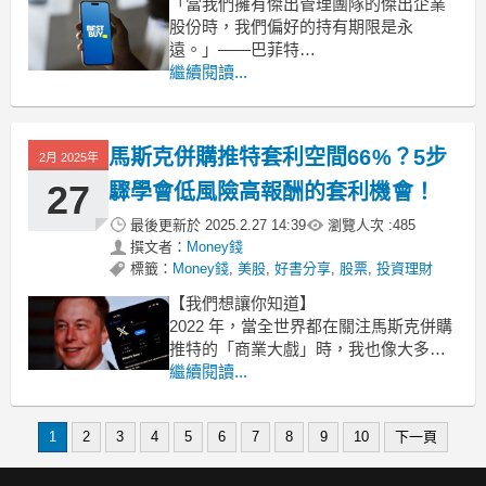
「當我們擁有傑出管理團隊的傑出企業
股份時，我們偏好的持有期限是永
遠。」——巴菲特
2012年，在亞馬遜幾乎摧毀所有傳統零
繼續閱讀...
售業的年代，一家曾經瀕臨破產的公
司，不僅奇蹟般存活下來，還成為了
「10倍股」的代表。這家公司，就是百
馬斯克併購推特套利空間66%？5步
2月 2025年
思買（Best Buy）。而它們能起死回
生，關鍵就
27
驟學會低風險高報酬的套利機會！
最後更新於
2025.2.27 14:39
瀏覽人次 :
485
撰文者：
Money錢
標籤：
Money錢
,
美股
,
好書分享
,
股票
,
投資理財
【我們想讓你知道】
2022 年，當全世界都在關注馬斯克併購
推特的「商業大戲」時，我也像大多數
人一樣，把這場收購案當成娛樂新聞來
繼續閱讀...
看，直到事後才驚覺，原來這類併購事
件背後，隱藏著一種穩定獲利的投資策
1
2
3
4
5
6
7
8
9
10
下一頁
略——併購套利，市場上有一群投資高
手，看到的不是新聞，而是66% 的低風
險