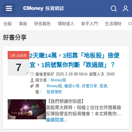
台股
美股
研究報告
理財達人
新手入門
生活理財
C
好書分享
2天賺14萬，3招靠「地板股」撿便
3月 2025年
7
宜，1訊號幫你判斷「跌過頭」？
最後更新於
2025.3.18 08:59
瀏覽人次 :
2042
撰文者：
Money錢
標
Money錢
,
權證小哥
,
好書分享
,
投資
,
籤：
投資理財
【我們想讓你知道】
當股票大跌時，短線上往往也伴隨著搶
反彈撿便宜的投資機會！本文將教你如
何利用1個指標、3個步驟找出跌深、容
繼續閱讀...
易出現急彈的「地板股」，並且搭配短