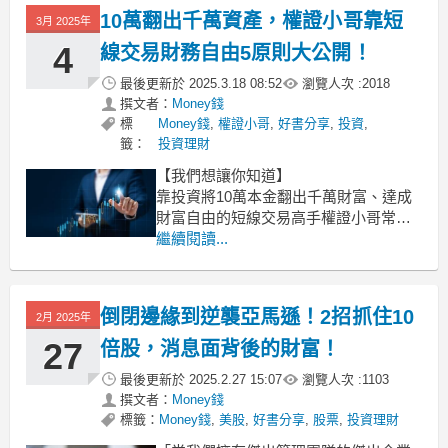
些事情，就憑著一股熱血開始當沖，最
10萬翻出千萬資產，權證小哥靠短
3月 2025年
終自然容易成為韭菜的一員！今天將分
享短線交易高手：權證小哥的股票當沖
4
線交易財務自由5原則大公開！
技
最後更新於
2025.3.18 08:52
瀏覽人次 :
2018
撰文者：
Money錢
標
Money錢
,
權證小哥
,
好書分享
,
投資
,
籤：
投資理財
【我們想讓你知道】
靠投資將10萬本金翻出千萬財富、達成
財富自由的短線交易高手權證小哥常
說：不要跟「大賠」做朋友，要願意跟
繼續閱讀...
「小賠」當朋友，適時停損、記取投資
失敗的經驗並調整策略，就會慢慢的與
「小賺」更熟悉，還有機會交上「大
倒閉邊緣到逆襲亞馬遜！2招抓住10
2月 2025年
賺」好朋友！
大賺小賠，是每個投資人都渴望達到的
27
倍股，消息面背後的財富！
最終目標！
最後更新於
2025.2.27 15:07
瀏覽人次 :
1103
撰文者：
Money錢
標籤：
Money錢
,
美股
,
好書分享
,
股票
,
投資理財