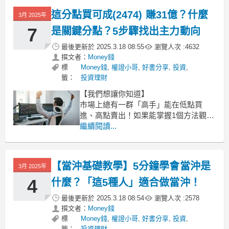
教學如何用2步驟找出適合你參考的高手
這分點買可成(2474) 賺31億？什麼
3月 2025年
分點，助你提高投資勝率，跟上主力的
順風車賺錢！
7
是關鍵分點？5步驟找出主力動向
最後更新於
2025.3.18 08:55
瀏覽人次 :
4632
高手
撰文者：
Money錢
標
Money錢
,
權證小哥
,
好書分享
,
投資
,
籤：
投資理財
【我們想讓你知道】
市場上總有一群「高手」能在低點買
進、高點賣出！如果能掌握1個方法觀察
這群高手的進出場紀錄，不就能夠搭上
繼續閱讀...
他們的順風車賺錢嗎？今天想與你分
享：透過「關鍵分點」這個籌碼指標，
看穿市場大佬的籌碼分布，提升你的投
【當沖基礎教學】5分鐘學會當沖是
3月 2025年
資勝率，實現獲利！
4
什麼？「這5種人」適合做當沖！
關鍵分點意思
最後更新於
2025.3.18 08:54
瀏覽人次 :
2578
「分點」是指券商
撰文者：
Money錢
標
Money錢
,
權證小哥
,
好書分享
,
投資
,
籤：
投資理財