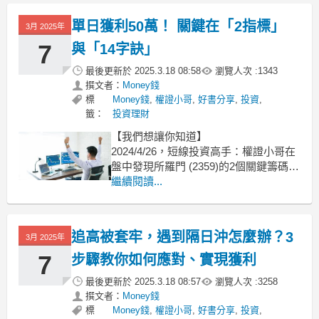
線投資高手：權證小哥在2383台光電獲
利14萬的實戰案例，幫助你學會這套短
單日獲利50萬！ 關鍵在「2指標」
3月 2025年
線交易的抄底策略，幫自己加薪！
7
與「14字訣」
抄底訊號：找出
最後更新於
2025.3.18 08:58
瀏覽人次 :
1343
撰文者：
Money錢
標
Money錢
,
權證小哥
,
好書分享
,
投資
,
籤：
投資理財
【我們想讓你知道】
2024/4/26，短線投資高手：權證小哥在
盤中發現所羅門 (2359)的2個關鍵籌碼指
標：連次與連量雙雙亮起紅燈後熄滅，
繼續閱讀...
果斷放空操作，這筆交易在不到一天的
時間就大賺超過50萬元，他是如何做到
的？什麼是「連次」與「連量」？這篇
追高被套牢，遇到隔日沖怎麼辦？3
3月 2025年
文將教你抓住買盤與賣盤的竭盡點，找
到完美進場時機
7
步驟教你如何應對、實現獲利
最後更新於
2025.3.18 08:57
瀏覽人次 :
3258
撰文者：
Money錢
標
Money錢
,
權證小哥
,
好書分享
,
投資
,