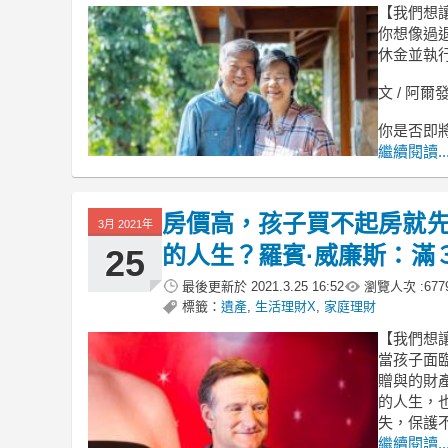
【我們想
你想像過
休金並執
文 / 阿
你是否即
繼續閱讀..
房價高，孩子買不起房就
3月 2021年
的人生？羅賓·威廉斯：滿
25
最後更新於
2021.3.25 16:52
瀏覽人次 :
677
標籤：
遺產
,
生活理財X
,
家庭理財
【我們想
當孩子面
贈與的財
的人生，
失，保護
繼續閱讀..