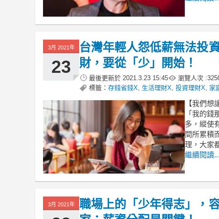
台灣年輕人怨低薪無法投
3月 2021年
財，要從「少」開始！
23
最後更新於
2021.3.23 15:45
瀏覽人次 :
325
標籤：
存錢省錢X
,
生活理財X
,
投資理財X
,
家
【我們想
「我的錢
多，縱使
間所累積
理，大家
繼續閱讀..
職場上的「少年得志」，
3月 2021年