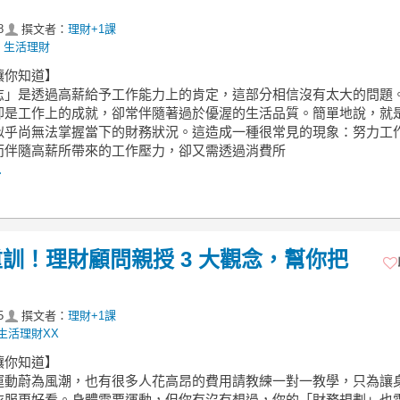
8
撰文者：
理財+1課
,
生活理財
讓你知道】
志」是透過高薪給予工作能力上的肯定，這部分相信沒有太大的問題
卻是工作上的成就，卻常伴隨著過於優渥的生活品質。簡單地說，就
似乎尚無法掌握當下的財務狀況。這造成一種很常見的現象：努力工
而伴隨高薪所帶來的工作壓力，卻又需透過消費所
.
訓！理財顧問親授 3 大觀念，幫你把
5
撰文者：
理財+1課
生活理財XX
讓你知道】
運動蔚為風潮，也有很多人花高昂的費用請教練一對一教學，只為讓
衣服更好看。身體需要運動，但你有沒有想過，你的「財務規劃」也