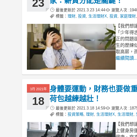
家：薪資分配是關鍵！
23
最後更新於
2021.3.23 14:44
瀏覽人次 :
194
標籤：
理財
,
投資
,
生活理財X
,
投資
,
家庭理財
【我們想
「少年得
正的問題
生的歷練
取高薪，
繼續閱讀..
身體要運動，財務也要做重
3月 2021年
荷包越練越壯！
18
最後更新於
2021.3.18 14:59
瀏覽人次 :
187
標籤：
投資策略
,
理財
,
生活理財X
,
生活理財
,
【我們想
上健身房
健康、穿