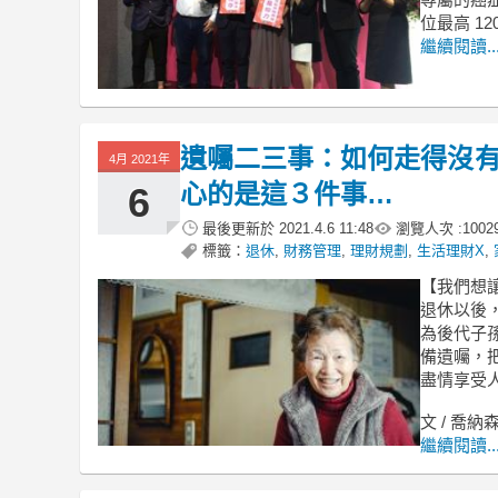
位最高 12
繼續閱讀..
遺囑二三事：如何走得沒
4月 2021年
心的是這３件事…
6
最後更新於
2021.4.6 11:48
瀏覽人次 :
1002
標籤：
退休
,
財務管理
,
理財規劃
,
生活理財X
,
【我們想
退休以後
為後代子
備遺囑，
盡情享受
文 / 喬
繼續閱讀..