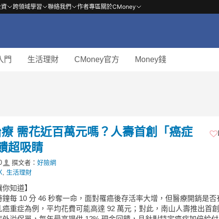
投資
跨領域學習
聯絡我們
作者專區
關於CMoney
入門
生活理財
CMoney官方
Money錢
療 需花近百萬元嗎？人壽首創「癌症
回饋超吸睛
0
撰文者：
好險網
X
,
生活理財
讓你知道】
鐘每 10 分 46 秒奪一命，面對罹癌後存活率大增，但醫療開銷是
乳癌重症為例，平均花費可能高達 92 萬元；對此，南山人壽推出首
症外溢保單，每年最高提供 12% 現金回饋，且針對特定癌症加倍給