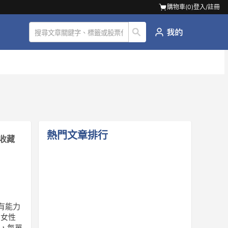
購物車(
0
)
登入/註冊
熱門文章排行
收藏
否有能力
創女性
付，每單