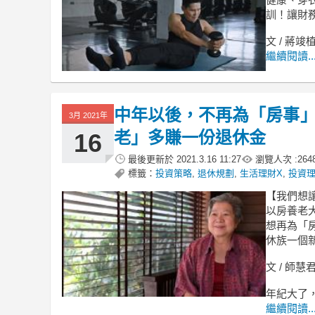
訓！讓財
文 / 蔣竣植
繼續閱讀..
中年以後，不再為「房事」
3月 2021年
老」多賺一份退休金
16
最後更新於
2021.3.16 11:27
瀏覽人次 :
264
標籤：
投資策略
,
退休規劃
,
生活理財X
,
投資理
【我們想
以房養老
想再為「
休族一個
文 / 師慧
年紀大了
繼續閱讀..