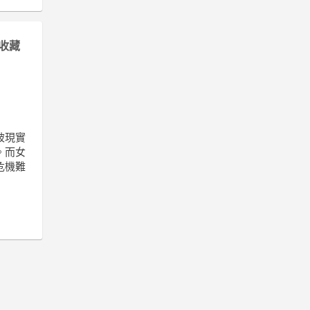
收藏
被現實
。而女
危機難