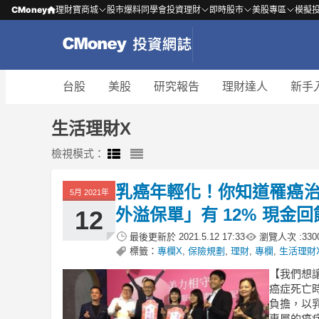
CMoney
理財寶商城
股市爆料同學會
投資理財
即時股市
美股專區
模擬
台股
美股
研究報告
理財達人
新手
生活理財X
檢視模式：
乳癌年輕化！你知道罹癌治
5月 2021年
外溢保單」有 12% 現金
12
最後更新於
2021.5.12 17:33
瀏覽人次 :
330
標籤：
專欄X
,
保險規劃
,
理財
,
專欄
,
生活理財
【我們想
癌症死亡時
負擔，以
專屬的癌