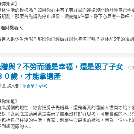
讓你知道】
退休生活的模樣嗎？如果你心中有了美好畫面卻還沒開始計算自己需
行規劃，那麼首先請先停止想像，讀完這5件事，靜下心思考一番吧！
爾發理財機器人
將進入退休生活呢？那麼你已經做好退休準備了嗎？退休前5年的規劃
.
先贈與？不勞而獲是幸福，還是毀了子女
３０歲，才能拿遺產
9
撰文者：
廖義榮(Taylor)
讓你知道】
臨高房價的現在，你會把房子先贈與，還是等真的離開人世間才給？
產對子女到底是蘋果還是毒藥？如果沒有好好思考，可能會毀的不只
也包括自己往後的生活，專家：別讓生命最後的禮物，因為一個小小
不到想照顧的人…
.