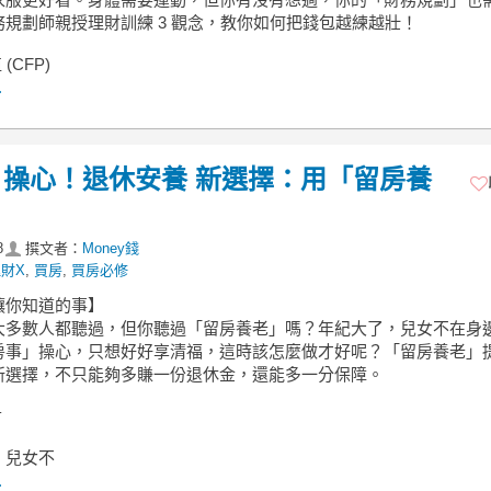
務規劃師親授理財訓練 3 觀念，教你如何把錢包越練越壯！
 (CFP)
.
操心！退休安養 新選擇：用「留房養
8
撰文者：
Money錢
財X
,
買房
,
買房必修
讓你知道的事】
大多數人都聽過，但你聽過「留房養老」嗎？年紀大了，兒女不在身
房事」操心，只想好好享清福，這時該怎麼做才好呢？「留房養老」
新選擇，不只能夠多賺一份退休金，還能多一分保障。
君
，兒女不
.