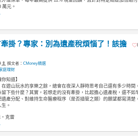
0 萬元。
.
有牽掛？專家：別為遺產稅煩惱了！該擔
9
撰文者：
CMoney精選
家庭理財
讓你知道】
，在遊山玩水的享樂之餘，總會在夜深人靜時思考自己還有多少時間
孫留下些什麼？其實，若想走的沒有牽掛，比起擔心遺產稅，還不如
把遺產分配、對維持生命醫療程序（是否插管之類）的願望都寫清楚
人生。
納森‧克雷
.