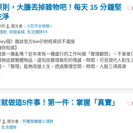
 原則，大膽丟掉雜物吧！每天 15 分鐘堅
乾淨
630
撰文者：
小花平台保險+
理財
,
存錢省錢
,
生活理財XX
ney錢》雜誌官方line＠財經資訊不漏接
讓你知道】
總是一團亂嗎？近年來有一種盛行的工作叫做「整理顧問」，不單單
雜物這類實體物品，還包括整理無形的情感、時間，可見現代人對生
視。「整理」能夠改變人生，透過整理空間、時間、人脈三項資源
.
就做這5件事！第一件：掌握「真實」
7
撰文者：
阿爾發機器人理財
,
生活理財