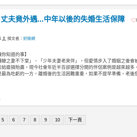
 丈夫竟外遇...中年以後的失婚生活保障
1
撰文者：
好險網
讓你知道的事】
糟糠之妻不下堂」、「少年夫妻老來伴」，但愛情步入了婚姻之後會
素給磨損殆盡，現今社會年近半百卻選擇分開的伴侶案例是越來越多
是最為吃虧的一方，離婚後的生活困難重重，如果不提早準備，老後
.
5
6
7
8
9
10
下一頁