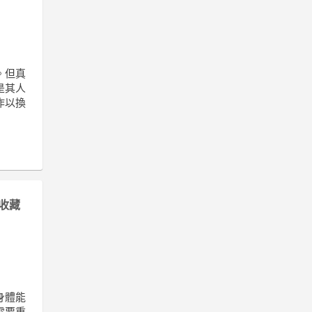
。但真
是其人
作以換
收藏
身體能
需要重