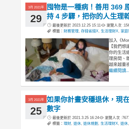
囤物是一種病！善用 369
3月 2021年
持 4 步驟，把你的人生理
29
最後更新於
2023.12.25 15:11
瀏覽人次 :
15
標籤：
財務管理
,
存錢省錢X
,
生活理財X
,
家庭
加入《Mo
【我們想
你的生活
理房間、
越來越重
繼續閱讀..
如果你計畫安穩退休，現在
3月 2021年
數字
25
最後更新於
2021.3.25 16:24
瀏覽人次 :
767
標籤：
理財
,
退休
,
退休規劃
,
生活理財X
,
退休