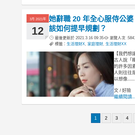
她辭職 20 年全心服侍公婆
3月 2021年
該如何提早規劃？
12
最後更新於
2021.3.16 09:35
瀏覽人次 :
584
標籤：
生活理財X
,
家庭理財
,
生活理財XX
【我們想
古人說「
的許多因
人則往往
以想像......
文 / 好險
繼續閱讀..
1
2
3
4