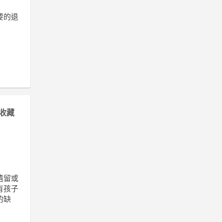
要的退
收藏
遺留或
有孩子
的缺