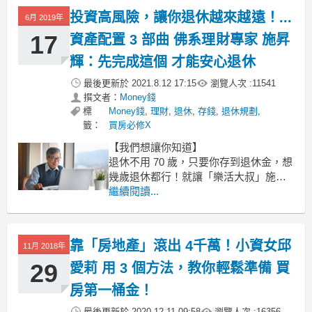
一樣的獨特見解！看看他怎麼說。
投資高風險，讓你退休越來越遠！...
6月 2019年
文 / 施昇輝
17
資產配置 3 部曲 佛系理財專家 施昇
這堂課，我必須從
輝：先完成這個 才能安心退休
最後更新於
2021.8.12 17:15
瀏覽人次 :
11541
撰文者：
Money錢
標
Money錢
,
理財
,
退休
,
存錢
,
退休規劃
,
籤：
買房必修X
【我們想讓你知道】
退休不用 70 歲，只要你存到退休金，想
幾歲退休都行！就讓「樂活大叔」施昇
輝教你如何提早規畫退休金。想退休，
繼續閱讀...
得先做好資產分配，先有保命的緊急預
備金，才能讓你安心投資賺退休金，安
穩退休沒煩惱！
靠「房地產」滾出 4千萬！小資女邱
11月 2018年
文 / Money錢
29
愛莉 用 3 個方法，教你輕鬆準備 買
青春即是最好的資本，若能在年
房第一桶金！
最後更新於
2020.12.11 09:58
瀏覽人次 :
16356