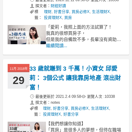
撰文者：
財經好讀
標
理財
,
好書分享
,
買房必修X
,
生活理財X
,
籤：
投資理財X
,
買房
「愛莉，我照上面的方法試算了！
我真的很想買房子，
但是我的自備款不多，長輩沒有資助，
目前付的租金拿來繳貸款利息綽綽有
繼續閱讀...
餘，
但是如果有一天要開始攤還本金的話，
壓力真的太大，怎麼辦？」
33 歲就賺到 3 千萬！小資女 邱愛
11月 2018年
29
莉： 3個公式 讓我靠房地產 滾出財
富！
最後更新於
2021.2.4 09:58
瀏覽人次 :
10338
撰文者：notes
標
理財
,
好書分享
,
買房必修X
,
生活理財X
,
籤：
投資理財X
,
好書分享
【我們想讓你知道】
「買房」是很多人的夢想，但待在職場