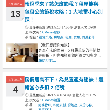
專後短短 4 個月，他的追蹤數已逼近 1
報稅季來了該怎麼節稅？租屋族與
5月 2021年
萬，這是許多當紅 KOL 在經營社群初期
也難以
13
包租公的節稅攻略：3 大地雷小心別
踩！
最後更新於
2021.5.13 17:56
瀏覽人次 :
3708
撰文者：
CMoney精選
標籤：
投資策略
,
房地產
,
租屋
,
買屋
,
買房必修
【我們想讓你知道】
身為守法的國民，5 月最重要的事情就
是報稅，但你知道租賃所得要扣多少稅
嗎？知道當收租變主業時，還要繳營業
繼續閱讀...
稅？不管是包租婆、包租公孩是租屋族
們，「稅」這件事情都是不得不知的，
以下，就讓我們一起看看房屋相關的稅
房價居高不下，為兒置產有秘訣！選
5月 2021年
務知識！
4
錯當心多扣 2 倍稅…
文 / 鄭惠方
最後更新於
2021.5.4 16:43
瀏覽人次 :
10575
包租公和包
撰文者：
CMoney精選
標
財務管理
,
理財規劃
,
房地產
,
買房必修
,
籤：
家庭理財