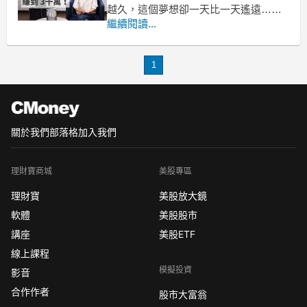
越久，這個夢想卻一天比一天遙遠…你
想：「薪水從沒漲過，就算漲薪，幅度
繼續閱讀...
也不夠負擔房貸…」但，方法是人想出
來的，別太早放棄！以下，讓小資女邱
1
愛莉分享她 33 歲就賺到 3 千萬的心法，
讓房貸不再是問題！
關於我們
部落格
加入我們
理財寶商城
美股專區
理財寶
美股放大鏡
軟體
美股股市
講座
美股ETF
線上課程
模擬投資
影音
合作作者
股市大富翁