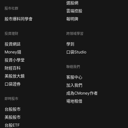
選股網
股市社群
雲端控股
股市爆料同學會
報明牌
投資理財
跨領域學習
投資網誌
學到
Money錢
口袋Studio
投資小學堂
聯絡我們
財經百科
美股放大鏡
客服中心
口袋證券
加入我們
成為CMoney作者
即時股市
場地租借
台股股市
美股股市
台股ETF