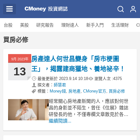
台股
美股
研究報告
理財達人
新手入門
生活理財
C
買房必修
房產達人何世昌變身「房市梗圖
9月 2023年
13
王」，揭露建商獵地、養地祕辛！
最後更新於
2023.9.14 10:18
瀏覽人次 :
4375
撰文者：
師慧君
標籤：
Money錢
,
房地產
,
CMoney官方
,
買房必修
經常關心房地產新聞的人，應該對何世
昌的身影並不陌生，曾任《住展》雜誌
研發長的他，不僅專欄文章散見於各大
媒體，也經常登上房產與財經節目。今
繼續閱讀...
（2023）年 4 月起，他又多了一個新身
分，那就是臉書粉絲專頁版主。建立粉