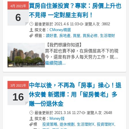
文 / 楊琇涵
買房自住兼投資？專家：房價上升也
4月 2021年
賣賣房屋萬萬稅
6
不見得 一定對屋主有利！
最後更新於
2021.4.6 11:03
瀏覽人次 :
3802
撰文者：
CMoney精選
標籤：
讀好書
,
房地產
,
買屋
,
買房必修
,
生活理財
【我們想讓你知道】
買不起也賣不掉，在房價居高不下的現
今，還是有許多人每天努力工作，就是
要買房。但房地產真的是門好投資嗎？
繼續閱讀...
還是根本就只是多餘的債務來源？讓專
家用數字告訴你，投資房屋的理財小撇
步！
中年以後，不再為「房事」操心！退
3月 2021年
文 / 喬納森‧克雷蒙
16
休安養 新選擇：用「留房養老」多
買房是好投資嗎？房屋是個錢坑─但紅利
賺一份退休金
還不差
最後更新於
2021.3.16 11:27
瀏覽人次 :
2648
撰文者：
Money錢
標
投資策略
,
退休規劃
,
生活理財X
,
投資理財X
,