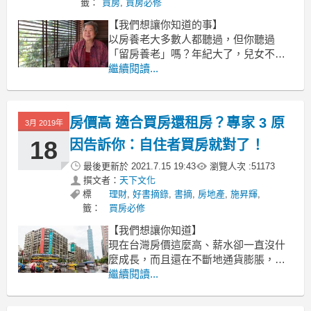
籤：
買房
,
買房必修
【我們想讓你知道的事】
以房養老大多數人都聽過，但你聽過
「留房養老」嗎？年紀大了，兒女不在
身邊，不想再為「房事」操心，只想好
繼續閱讀...
好享清福，這時該怎麼做才好呢？「留
房養老」提供退休族一個新選擇，不只
能夠多賺一份退休金，還能多一分保
房價高 適合買房還租房？專家 3 原
3月 2019年
障。
18
因告訴你：自住者買房就對了！
文 / 師慧君
最後更新於
2021.7.15 19:43
瀏覽人次 :
51173
年紀大了，兒女不
撰文者：
天下文化
標
理財
,
好書摘錄
,
書摘
,
房地產
,
施昇輝
,
籤：
買房必修
【我們想讓你知道】
現在台灣房價這麼高、薪水卻一直沒什
麼成長，而且還在不斷地通貨膨脹，別
說「買房」了，就連存錢都有困難......
繼續閱讀...
因此，也有一派人認為可以租房子就
好。不過，樂活大叔施昇輝卻有一套不