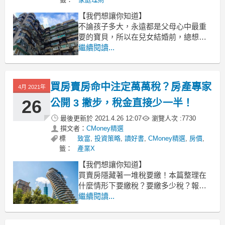
【我們想讓你知道】
不論孩子多大，永遠都是父母心中最重
要的寶貝，所以在兒女結婚前，總想為
他們準備聘禮或嫁妝，好讓他們能風光
繼續閱讀...
迎娶、出嫁。而房地產就是一個好選
擇，到底該選擇（1）父母直接贈與不動
產給子女、（2）父母贈與現金給子女購
買房賣房命中注定萬萬稅？房產專家
4月 2021年
買不動產、（3）父母出售不動產給子
女、（4）父母替子女購買不動產，哪
26
公開 3 撇步，稅金直接少一半！
最後更新於
2021.4.26 12:07
瀏覽人次 :
7730
撰文者：
CMoney精選
標
致富
,
投資策略
,
讀好書
,
CMoney精選
,
房價
,
籤：
產業X
【我們想讓你知道】
買賣房隱藏著一堆稅要繳！本篇整理在
什麼情形下要繳稅？要繳多少稅？報稅
規定又有哪些？提前安排，你將能安心
繼續閱讀...
節稅，不再擔心花了冤望錢！