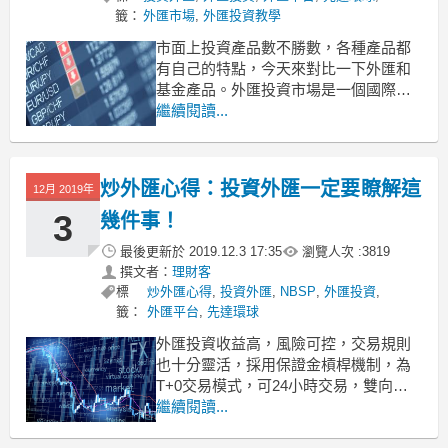
籤：
外匯市場
,
外匯投資教學
市面上投資產品數不勝數，各種產品都
有自己的特點，今天來對比一下外匯和
基金產品。外匯投資市場是一個國際市
場，而基金投資是一個較為封閉的市
繼續閱讀...
場，相對而言，外匯投資盈利機會更
多。外匯投資理財比基金理財好嗎？比
較這幾點就能得到答案！
炒外匯心得：投資外匯一定要瞭解這
12月 2019年
1、誰的收益高？外匯投資！
3
幾件事！
基金投資，實際上將資金交給
最後更新於
2019.12.3 17:35
瀏覽人次 :
3819
撰文者：
理財客
標
炒外匯心得
,
投資外匯
,
NBSP
,
外匯投資
,
籤：
外匯平台
,
先達環球
外匯投資收益高，風險可控，交易規則
也十分靈活，採用保證金槓桿機制，為
T+0交易模式，可24小時交易，雙向交
易等。投資這樣一種產品，投資者提前
繼續閱讀...
做足準備，則能斬獲不菲收益，否則，