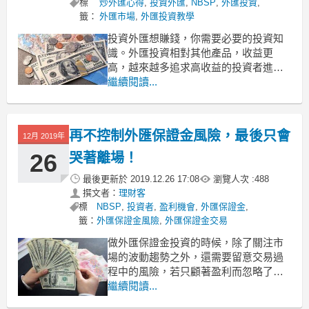
標
炒外匯心得
,
投資外匯
,
NBSP
,
外匯投資
,
籤：
外匯市場
,
外匯投資教學
投資外匯想賺錢，你需要必要的投資知
識。外匯投資相對其他產品，收益更
高，越來越多追求高收益的投資者進入
了外匯市場。如果你多研究外匯市場，
繼續閱讀...
願意付出一定的時間和精力，外匯市場
會給你很好的回報。外幣買賣賺錢嗎？
和股票相比怎麼樣？下文筆者將為比較
再不控制外匯保證金風險，最後只會
12月 2019年
一下這兩種產品的異同。
外匯雙向交易，而股票單向交易
26
哭著離場！
最後更新於
2019.12.26 17:08
瀏覽人次 :
488
撰文者：
理財客
標
NBSP
,
投資者
,
盈利機會
,
外匯保證金
,
籤：
外匯保證金風險
,
外匯保證金交易
做外匯保證金投資的時候，除了關注市
場的波動趨勢之外，還需要留意交易過
程中的風險，若只顧著盈利而忽略了風
險，即使產生了投資收益也不能長久擁
繼續閱讀...
有，甚至會出現本金大幅折損的情況。