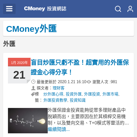
CMoney外匯
外匯
盲目炒匯只虧不盈！超實用的外匯保
1月 2020年
21
證金心得分享！
最後更新於
2020.1.21 16:10
瀏覽人次 :
981
撰文者：
理財客
標
炒外匯心得
,
投資外匯
,
外匯投資
,
外匯市場
,
籤：
外匯投資教學
,
投資知識
外匯保證金投資能夠從眾多理財產品中
脫穎而出，主要原因在於其槓桿交易機
制，以及雙向交易、T+0模式等靈活的規
則，但很多投資者依仗外匯保證金的諸
繼續閱讀...
多優勢，在交易時不夠用心，盲目進