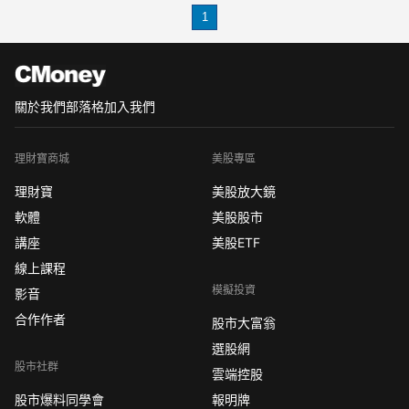
將有虧損風險。炒外匯心得：投資外匯
1
一定要了解這幾件事！
1、投資外匯一定要選擇正規合法平台
想合法投資外匯？投資者
關於我們
部落格
加入我們
理財寶商城
美股專區
理財寶
美股放大鏡
軟體
美股股市
講座
美股ETF
線上課程
模擬投資
影音
合作作者
股市大富翁
選股網
股市社群
雲端控股
股市爆料同學會
報明牌