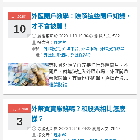
場，最終只會帶來嚴重虧損。所以，今
天這份超實用的外匯保證金心得一定適
外匯開戶教學：瞭解這些開戶知識，
1月 2020年
合很多投資者。
先了解產品，再進場交易
10
才不會被騙！
外匯保證
最後更新於
2020.1.10 15:36
瀏覽人次 :
582
撰文者：
理財客
標
外匯投資
,
外匯平台
,
外匯市場
,
外匯投資教學
,
籤：
外匯投資理財
,
外匯保證金
想投資外匯？首先要進行外匯開戶。不
開戶，就無法進入外匯市場。外匯開戶
看似簡單，其實也不簡單，選擇合適的
平台開戶，才能保證後續的交易的安全
繼續閱讀...
性。如果你沒有投資過外匯，有必要看
看外匯開戶教學，提高開戶的成功率，
也能保證在開戶過程中不上當受騙。外
外幣買賣賺錢嗎？和股票相比怎麼
1月 2020年
匯開戶教學：瞭解這些開戶知識，才不
會被騙！
3
樣？
1、外匯開戶
最後更新於
2020.1.3 16:24
瀏覽人次 :
2849
撰文者：
理財客