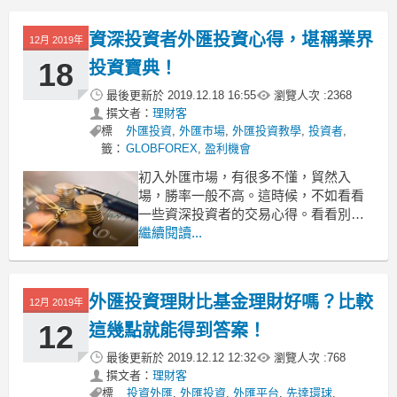
那投資者在交易過程中應該怎麼控制外
匯保證金風險呢？
資深投資者外匯投資心得，堪稱業界
12月 2019年
做好止贏損比任何分析都管用
外匯保證金風險出現的主要原因是市場
18
投資寶典！
行情
最後更新於
2019.12.18 16:55
瀏覽人次 :
2368
撰文者：
理財客
標
外匯投資
,
外匯市場
,
外匯投資教學
,
投資者
,
籤：
GLOBFOREX
,
盈利機會
初入外匯市場，有很多不懂，貿然入
場，勝率一般不高。這時候，不如看看
一些資深投資者的交易心得。看看別人
怎麼做交易，可以學習很多外匯投資知
繼續閱讀...
識和技巧。學以致用，交易勝率會大幅
度提升。資深投資者外匯投資心得，堪
稱業界投資寶典！看看資深投資者都怎
外匯投資理財比基金理財好嗎？比較
12月 2019年
麼說。
1、抱怨沒有盈利機會，那是你沒在對的
12
這幾點就能得到答案！
時間入場
最後更新於
2019.12.12 12:32
瀏覽人次 :
768
撰文者：
理財客
標
投資外匯
,
外匯投資
,
外匯平台
,
先達環球
,