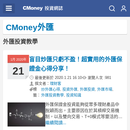
CMoney外匯
外匯投資教學
盲目炒匯只虧不盈！超實用的外匯保
1月 2020年
21
證金心得分享！
最後更新於
2020.1.21 16:10
瀏覽人次 :
981
撰文者：
理財客
標
炒外匯心得
,
投資外匯
,
外匯投資
,
外匯市場
,
籤：
外匯投資教學
,
投資知識
外匯保證金投資能夠從眾多理財產品中
脫穎而出，主要原因在於其槓桿交易機
制，以及雙向交易、T+0模式等靈活的規
則，但很多投資者依仗外匯保證金的諸
繼續閱讀...
多優勢，在交易時不夠用心，盲目進