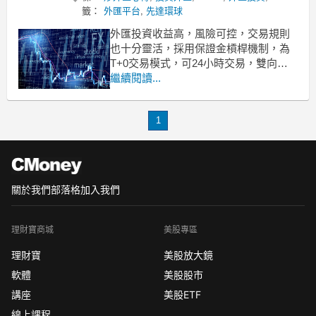
籤：
外匯平台
,
先達環球
外匯投資收益高，風險可控，交易規則
也十分靈活，採用保證金槓桿機制，為
T+0交易模式，可24小時交易，雙向交
易等。投資這樣一種產品，投資者提前
繼續閱讀...
做足準備，則能斬獲不菲收益，否則，
將有虧損風險。炒外匯心得：投資外匯
1
一定要了解這幾件事！
1、投資外匯一定要選擇正規合法平台
想合法投資外匯？投資者
關於我們
部落格
加入我們
理財寶商城
美股專區
理財寶
美股放大鏡
軟體
美股股市
講座
美股ETF
線上課程