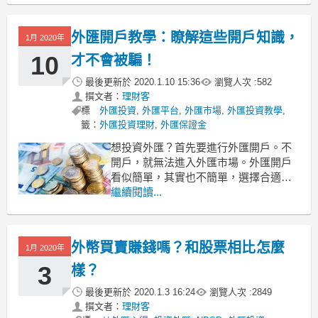
場，最終只會帶來嚴重虧損。所以，今
天這份超實用的外匯保證金心得一定適
外匯開戶教學：瞭解這些開戶知識，
1月 2020年
合很多投資者。
先了解產品，再進場交易
10
才不會被騙！
外匯保證
最後更新於
2020.1.10 15:36
瀏覽人次 :
582
撰文者：
理財客
標
外匯投資
,
外匯平台
,
外匯市場
,
外匯投資教學
,
籤：
外匯投資理財
,
外匯保證金
想投資外匯？首先要進行外匯開戶。不
開戶，就無法進入外匯市場。外匯開戶
看似簡單，其實也不簡單，選擇合適的
平台開戶，才能保證後續的交易的安全
繼續閱讀...
性。如果你沒有投資過外匯，有必要看
看外匯開戶教學，提高開戶的成功率，
也能保證在開戶過程中不上當受騙。外
外幣買賣賺錢嗎？和股票相比怎麼
1月 2020年
匯開戶教學：瞭解這些開戶知識，才不
會被騙！
3
樣？
1、外匯開戶
最後更新於
2020.1.3 16:24
瀏覽人次 :
2849
撰文者：
理財客