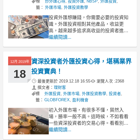
標
炒外匯心得
,
投資外匯
,
NBSP
,
外匯投資
,
籤：
外匯市場
,
外匯投資教學
投資外匯想賺錢，你需要必要的投資知
識。外匯投資相對其他產品，收益更
高，越來越多追求高收益的投資者進入
了外匯市場。如果你多研究外匯市場，
繼續閱讀...
願意付出一定的時間和精力，外匯市場
會給你很好的回報。外幣買賣賺錢嗎？
和股票相比怎麼樣？下文筆者將為比較
資深投資者外匯投資心得，堪稱業界
12月 2019年
一下這兩種產品的異同。
外匯雙向交易，而股票單向交易
18
投資寶典！
最後更新於
2019.12.18 16:55
瀏覽人次 :
2368
撰文者：
理財客
標
外匯投資
,
外匯市場
,
外匯投資教學
,
投資者
,
籤：
GLOBFOREX
,
盈利機會
初入外匯市場，有很多不懂，貿然入
場，勝率一般不高。這時候，不如看看
一些資深投資者的交易心得。看看別人
怎麼做交易，可以學習很多外匯投資知
繼續閱讀...
識和技巧。學以致用，交易勝率會大幅