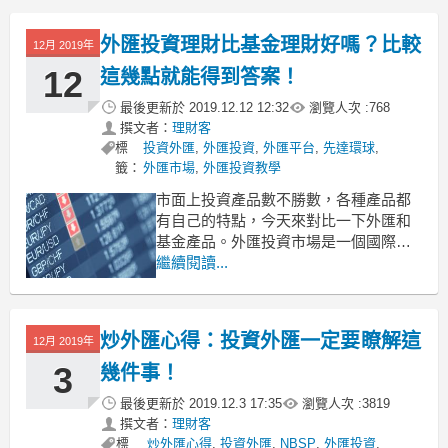
度提升。資深投資者外匯投資心得，堪
稱業界投資寶典！看看資深投資者都怎
外匯投資理財比基金理財好嗎？比較
12月 2019年
麼說。
1、抱怨沒有盈利機會，那是你沒在對的
12
這幾點就能得到答案！
時間入場
最後更新於
2019.12.12 12:32
瀏覽人次 :
768
撰文者：
理財客
標
投資外匯
,
外匯投資
,
外匯平台
,
先達環球
,
籤：
外匯市場
,
外匯投資教學
市面上投資產品數不勝數，各種產品都
有自己的特點，今天來對比一下外匯和
基金產品。外匯投資市場是一個國際市
場，而基金投資是一個較為封閉的市
繼續閱讀...
場，相對而言，外匯投資盈利機會更
多。外匯投資理財比基金理財好嗎？比
較這幾點就能得到答案！
炒外匯心得：投資外匯一定要瞭解這
12月 2019年
1、誰的收益高？外匯投資！
3
幾件事！
基金投資，實際上將資金交給
最後更新於
2019.12.3 17:35
瀏覽人次 :
3819
撰文者：
理財客
標
炒外匯心得
,
投資外匯
,
NBSP
,
外匯投資
,