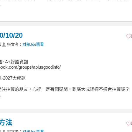
.
/10/20
3
撰文者：
財報Joe醬看
團: A+好股資訊
ook.com/groups/aplusgoodinfo/
-2027大成鋼
關注抽籤的朋友，心裡一定有個疑問，到底大成鋼適不適合抽籤呢？
.
方法
1
撰文者：
財報Joe醬看