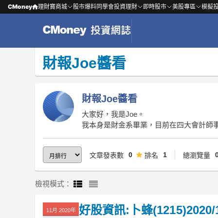
CMoney
理財寶商城
股市爆料同學會
投資理財
即時股市
美股專區
模擬
財報Joe醬看
財報Joe醬看
大家好，我是Joe。
我本身是財金系畢業，目前在四大會計師事
0
1
文章發表數
排名
總瀏覽量
檢視模式：
好股資訊:卜蜂(1215)2020/1
11月 2020年