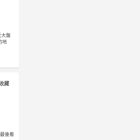
近大盤
的地
收藏
到最後看