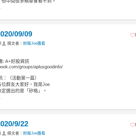
，但中間很多精華會看不到。
.
0/09/09
8
撰文者：
財報Joe醬看
團: A+好股資訊
ook.com/groups/aplusgoodinfo/
資訊：（活動第一篇）
位群友大家好，我是Joe
決定選出的是「矽格」。
.
0/9/22
1
撰文者：
財報Joe醬看