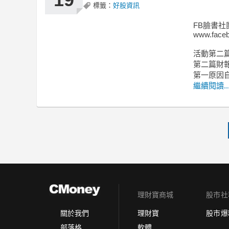
標籤：
好股資訊
FB臉書社
www.faceb
活動第二篇
第二篇財
第一原因
繼續閱讀..
理財寶商城
股市社
理財寶
股市爆
關於我們
軟體
部落格