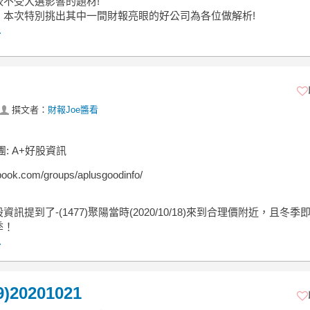
較不受大選影響的題材!
我，本次特別挑出其中一間財報亮眼的好公司為各位做解析!
.
撰文者：
財報Joe醬看
團: A+好股資訊
ook.com/groups/aplusgoodinfo/
資訊提到了-(1477)聚陽當時(2020/10/18)來到合理價附近，且冬季
季！
.
20201021