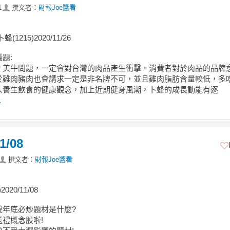
1
撰文者：
財報Joe醬看
(1215)2020/11/26
題:
、美牛問題，一定會對台灣的肉品產生衝擊。消費者對於肉品的品牌
於雞肉豬肉也會講求一定是非名牌不可，並且雞肉脂肪含量較低，多
人養生飲食的健康觀念，加上近期健身風潮，卜蜂的成長動能有逐
.
/08
撰文者：
財報Joe醬看
2020/11/08
說年底必炒題材是什麼?
禮概念股啦!