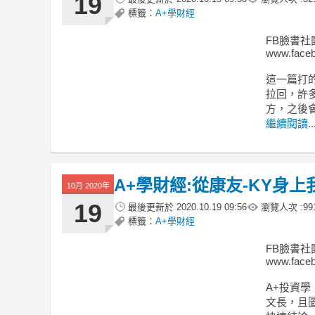
19
標籤：
A+學財經
FB臉書社
www.faceb
這一篇打的
拉回，許
方，之後
繼續閱讀..
A+學財經:從康友-KY身上我們
10月 2020年
19
最後更新於
2020.10.19 09:56
瀏覽人次 :
99
標籤：
A+學財經
FB臉書社
www.faceb
A+投資學
文長，且