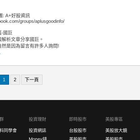
團: A+好股資訊
ook.com/groups/aplusgoodinfo/
-國巨
報解析文章分享國巨。
自然是因為留言有許多人詢問!
.
1
2
下一頁
群
投資理財
即時股市
美股專區
料同學會
投資網誌
台股股市
美股放大鏡
Money錢
美股股市
美股股市