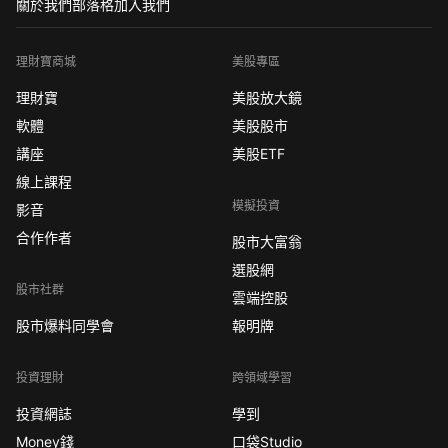
關於我們
部落格
加入我們
理財寶商城
美股專區
理財寶
美股放大鏡
軟體
美股股市
講座
美股ETF
線上課程
模擬投資
影音
合作作者
股市大富翁
選股網
股市社群
雲端控股
股市爆料同學會
報明牌
投資理財
跨領域學習
投資網誌
學到
Money錢
口袋Studio