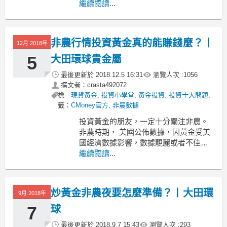
較快，但是延續力度並不大，代表下方
繼續閱讀...
空間可能暫時也比較有限，支撐力度頑
強，昨日成功作出一些反彈，包括早間
也是守住了1288的位置，不過目前歐盤
非農行情投資黃金真的能賺錢麼？丨
12月 2018年
並沒有進一步破高，可能暗示晚間節奏
上依舊不會太快。美元方面，目前也出
5
大田環球貴金屬
現了
最後更新於
2018.12.5 16:31
瀏覽人次 :
1056
撰文者：crasta492072
標
現貨黃金
,
投資小學堂
,
黃金投資
,
投資十大問題
,
籤：
CMoney官方
,
非農數據
投資黃金的朋友，一定十分關注非農。
非農時期， 美國公佈數據，因黃金受美
國經濟數據影響，數據靚麗或者不佳，
都將引起黃金價格波動。因現貨黃金雙
繼續閱讀...
向交易，只要市場有波動，投資者就有
盈利機會。今天為大家講講非農行情投
資黃金真的能賺錢麼？
炒黃金非農夜要怎麼準備？丨大田環
9月 2018年
非農行情投資黃金當然能賺錢，非農賺
錢行情有三波可留意。
7
球
非農
最後更新於
2018.9.7 15:43
瀏覽人次 :
293