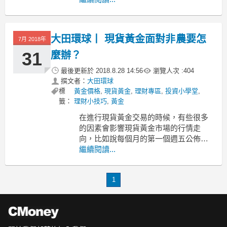
況數據指標。很多投資者都會選擇在非
農夜做單，為什麼非農投資黃金盈利機
會更多？投資者如何利用非農行情投資
大田環球丨 現貨黃金面對非農要怎
7月 2018年
賺取更大的盈利？大田環球小編今天就
來帶你玩轉非農夜！
31
麼辦？
非農
最後更新於
2018.8.28 14:56
瀏覽人次 :
404
撰文者：
大田環球
標
黃金價格
,
現貨黃金
,
理財專區
,
投資小學堂
,
籤：
理財小技巧
,
黃金
在進行現貨黃金交易的時候，有些很多
的因素會影響現貨黃金市場的行情走
向，比如說每個月的第一個週五公佈的
美國非農數據。非農數據就是美國非農
繼續閱讀...
業就業數據。非農數據好，現貨黃金
差，反之現貨黃金好。面對非農我們要
1
怎麼辦呢？
1、提前預測
美國非農數據公佈前都是會放出比較多
的消息預警，越接近公佈的時間