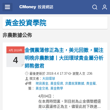
黃金投資學院
非農數據公佈
金價震蕩修正為主，美元回撤，關注
4月 2019年
4
明晚非農數據丨大田環球貴金屬分析
師熊傲君
最後更新於
2019.4.4 17:37
瀏覽人次 :
236
撰文者：
大田環球
標
現貨黃金
,
黃金投資
,
非農就業數據
,
貴金屬
,
籤：
黃金交易
,
黃金教學
4月04日：
在本周時間裏，到目前為止金價整體還
是以震盪修正為主，儘管此前下跌速度