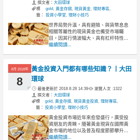
撰文者：
大田環球
標
gold
,
黃金存摺
,
現貨黃金
,
理財專區
,
籤：
投資小學堂
,
理財小技巧
世界局勢升溫，具有避險、與貨幣息息
相關等屬性的現貨黃金也備受市場矚
目，因其行情波幅大、具有杠杆特性等
優點幫助不少投資者獲取了豐厚的收
繼續閱讀...
益。在場外，還沒開戶的投資者也表示
躍躍欲試，迫不及待想入場做一把現貨
黃金投資；但要接觸現貨黃金投資，等
黃金投資入門都有哪些知識？丨大田
8月 2018年
於是接觸一門新學問，在瞭解其特性
後，現貨黃金投資的第一課&mdas
8
環球
最後更新於
2018.8.28 14:39
瀏覽人次 :
1322
撰文者：
大田環球
標
gold
,
黃金存摺
,
現貨黃金投資
,
理財專區
,
籤：
投資小學堂
,
理財小技巧
黃金投資市場近年來愈發盛行，廣受投
資朋友的青睞。隨著黃金現貨在國際黃
金市場的地位以及普及程度節節攀升，
加入黃金投資行列的投資客日漸增多。
繼續閱讀...