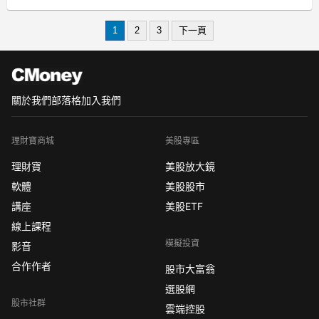
業就業數據。非農數據好，現貨黃金
差，反之現貨黃金好。面對非農我們要
1
2
3
下一頁
怎麼辦呢？
1、提前預測
美國非農數據公佈前都是會放出比較多
的消息預警，越接近公佈的時間
關於我們
部落格
加入我們
理財寶商城
美股專區
理財寶
美股放大鏡
軟體
美股股市
講座
美股ETF
線上課程
模擬投資
影音
合作作者
股市大富翁
選股網
股市社群
雲端控股