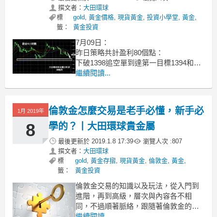
撰文者：
大田環球
標
gold
,
黃金價格
,
現貨黃金
,
投資小學堂
,
黃金
,
籤：
黃金投資
7月09日：
昨日策略共計盈利80個點：
下破1398追空單到達第一目標1394和第
二目標1390附近，盈利80個點。
繼續閱讀...
昨日金價走勢再次出現波折，總體呈現
沖高回落。先是在午間早盤尾段金價突
發拉升，並且一度回到了1405位置附
倫敦金怎麼交易是老手必懂，新手必
1月 2019年
近，眼看短期趨勢偏反彈的情況下，美
盤卻再次受壓回落，淩晨時
8
學的？丨大田環球貴金屬
最後更新於
2019.1.8 17:39
瀏覽人次 :
807
撰文者：
大田環球
標
gold
,
黃金存摺
,
現貨黃金
,
倫敦金
,
黃金
,
籤：
黃金投資
倫敦金交易的知識以及玩法，從入門到
進階，再到高級，層次與內容各不相
同，不過順著脈絡，跟隨著倫敦金的交
易規律，加上認真學習與鑽研的態度，
繼續閱讀...