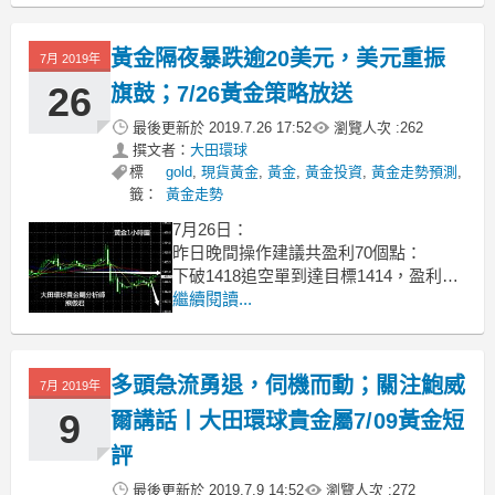
險。來看看怎樣投資黃金才能多贏少虧
吧！
黃金隔夜暴跌逾20美元，美元重振
7月 2019年
秘籍一 無論何時都要做好止盈損
26
旗鼓；7/26黃金策略放送
怎樣投資黃金才能多贏少虧？其中最需
最後更新於
2019.7.26 17:52
瀏覽人次 :
262
要投資
撰文者：
大田環球
標
gold
,
現貨黃金
,
黃金
,
黃金投資
,
黃金走勢預測
,
籤：
黃金走勢
7月26日：
昨日晚間操作建議共盈利70個點：
下破1418追空單到達目標1414，盈利40
個點；
繼續閱讀...
1414附近多單到達第一目標1417，盈利
30個點；
金價走勢非常驚訝，本是向上的突破行
多頭急流勇退，伺機而動；關注鮑威
7月 2019年
情，一度破位1430，但美盤卻突發高位
回落，吞回全部漲幅，並且一度回撤至
9
爾講話丨大田環球貴金屬7/09黃金短
1420下方，上
評
最後更新於
2019.7.9 14:52
瀏覽人次 :
272