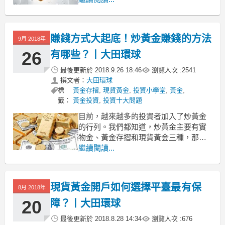
投資者很容易在倫敦金交易中不斷“升
級”，提升技能。不過有些方法是老手必
懂，新手必學的。究竟倫敦金怎麼交易
賺錢方式大起底！炒黃金賺錢的方法
9月 2018年
需要這些方法呢？大田小編為你解答。
26
有哪些？丨大田環球
最後更新於
2018.9.26 18:46
瀏覽人次 :
2541
撰文者：
大田環球
標
黃金存摺
,
現貨黃金
,
投資小學堂
,
黃金
,
籤：
黃金投資
,
投資十大問題
目前，越來越多的投資者加入了炒黃金
的行列。我們都知道，炒黃金主要有實
物金、黃金存摺和現貨黃金三種，那
麼，我們如何通過投資這些黃金產品來
繼續閱讀...
獲得收益才靠譜呢？大田小編為大家整
理了炒黃金賺錢的方法有哪些？
1、入市時機要好好選擇
現貨黃金開戶如何選擇平臺最有保
8月 2018年
從實物金方面來說，黃金消費是有季節
性的，投資者可以按照黃金消費的季
20
障？丨大田環球
最後更新於
2018.8.28 14:34
瀏覽人次 :
676