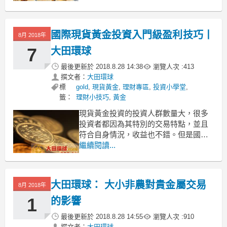
但對於剛接觸黃金投資不久的投資朋友
或者是想要加入黃金投資的朋友來說，
黃金投資入門都有哪些知識需要學習
國際現貨黃金投資入門級盈利技巧丨
8月 2018年
呢？下面大田小編給大家介紹下黃金投
資入門都有哪些知識，希望對大家
7
大田環球
最後更新於
2018.8.28 14:38
瀏覽人次 :
413
撰文者：
大田環球
標
gold
,
現貨黃金
,
理財專區
,
投資小學堂
,
籤：
理財小技巧
,
黃金
現貨黃金投資的投資人群數量大，很多
投資者都因為其特別的交易特點，並且
符合自身情況，收益也不錯。但是國際
現貨黃金投資變化快速投資者也需要一
繼續閱讀...
些不同的投資技巧才可盈利更多，那麼
國際現貨黃金投資入門級的盈利技巧都
有哪些呢？投資者可以通過怎樣的方式
大田環球： 大小非農對貴金屬交易
8月 2018年
來進行投資交易操作呢？
1、熟知投資規則
1
的影響
國際現貨
最後更新於
2018.8.28 14:55
瀏覽人次 :
910
撰文者：
大田環球