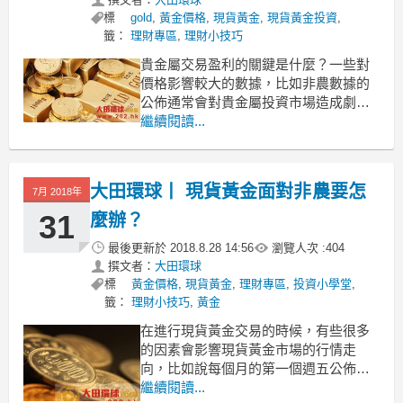
標
gold
,
黃金價格
,
現貨黃金
,
現貨黃金投資
,
籤：
理財專區
,
理財小技巧
貴金屬交易盈利的關鍵是什麼？一些對
價格影響較大的數據，比如非農數據的
公佈通常會對貴金屬投資市場造成劇烈
波動。非農又有大小非農之分，每個月
繼續閱讀...
的非農夜都是大田環球貴金屬直播室和
投資者最緊張而又關鍵的時刻。下麵小
編總結一下大小非農對貴金屬交易的影
大田環球丨 現貨黃金面對非農要怎
7月 2018年
響。
1、什麼是大小非農數據
31
麼辦？
非農是反映美國非農業
最後更新於
2018.8.28 14:56
瀏覽人次 :
404
撰文者：
大田環球
標
黃金價格
,
現貨黃金
,
理財專區
,
投資小學堂
,
籤：
理財小技巧
,
黃金
在進行現貨黃金交易的時候，有些很多
的因素會影響現貨黃金市場的行情走
向，比如說每個月的第一個週五公佈的
美國非農數據。非農數據就是美國非農
繼續閱讀...