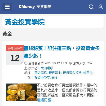
黃金投資學院
黃金
贏錢秘笈！記住這三點，投資黃金多
10月 2020年
12
贏少虧！
最後更新於
2020.10.12 17:38
瀏覽人次 :
252
撰文者：
大田環球
標
黃金價格
,
現貨黃金
,
現貨黃金投資
,
炒黃金
,
籤：
投資小學堂
,
黃金
不少投資者進行黃金投資操作，看中的
是其高收益率，但也都會擔心行情過於
激烈難以控制，投資風險很大。實際
上，投資者只要在交易時牢記以下幾
繼續閱讀...
點，基本可以規避大部分的黃金投資風