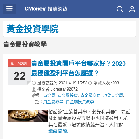
黃金投資學院
貴金屬投資教學
貴金屬投資開戶平台哪家好？2020
9月 2020年
22
最穩健盈利平台怎麼選？
最後更新於
2021.4.19 15:58
瀏覽人次 :
203
撰文者：crasta492072
標
貴金屬
,
貴金屬投資
,
貴金屬交易
,
現貨貴金屬
,
籤：
貴金屬教學
,
貴金屬投資教學
俗話說“工欲善其事，必先利其器”，這話
放到貴金屬投資市場中也同樣適用，尤
其在最近市場避險情緒升溫，人們對貴
金屬投資需求加大的情況下，貴金屬投
繼續閱讀...
資交易平台的品質，是我們能否穩定盈