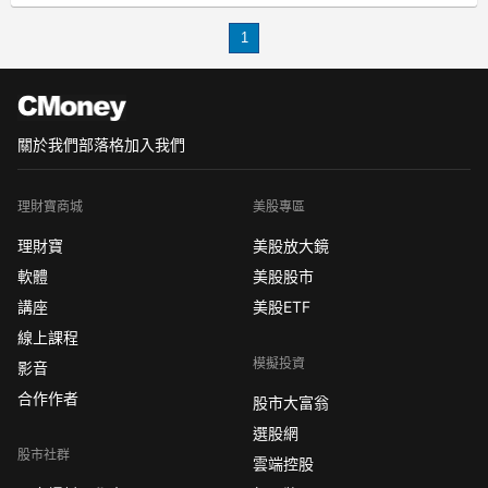
利的重要決定因素。不過，目前網上的
1
貴金屬交易平台數量很多，品質也參差
不齊，2020最穩健盈利的平台該怎
關於我們
部落格
加入我們
理財寶商城
美股專區
理財寶
美股放大鏡
軟體
美股股市
講座
美股ETF
線上課程
模擬投資
影音
合作作者
股市大富翁
選股網
股市社群
雲端控股