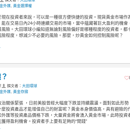
金外匯
,
黃金選擇權
於現在投資者來說，可以是一種很方便快捷的投資。現貨黃金市場作
，能在交易日內24小時連續交易的市場，當中蘊藏著巨大盈利的機會
著風險。大田環球小編知道無論對風險偏好是哪種程度的投資者，都
風險程度，想減少不必要的風險。那麼，炒黃金如何控制風險呢？
.
錢？
2
撰文者：
大田環球
金外匯
,
黃金存摺
政治關係緊張 ，日前美股曾經大幅度下跌並持續震盪。面對如此形勢
什麼投資產品才能增值自己的財富呢？黃金本身價值高，具有避險的
和外匯等投資產品價格下跌，大量資金將會湧入黃金市場，此時投資
能獲得盈利機會。投資者手上要有足夠的“閒錢”
.