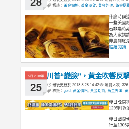
28
標籤：
黃金價格
,
黃金期貨
,
黃金外匯
,
黃金選
什麼時候
一些美國
若非農時
為大家講
非農到底
繼續閱讀..
川普“變臉”，黃金吹響反擊
5月 2018年
25
最後更新於
2018.8.28 14:42
瀏覽人次 :
326
標籤：
gold
,
黃金價格
,
黃金期貨
,
黃金外匯
,
黃
昨日晚間
1295附
昨日國際現
行至130