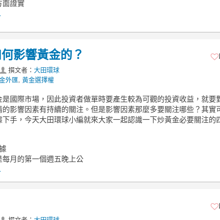
方面證實
.
如何影響黃金的？
撰文者：
大田環球
金外匯
,
黃金選擇權
金是國際市場，因此投資者做單時要產生較為可觀的投資收益，就要
情的影響因素有持續的關注。但是影響因素那麼多要關注哪些？其實
據下手，今天大田環球小編就來大家一起認識一下炒黃金必要關注的
據
是每月的第一個週五晚上公
.
撰文者：
大田環球