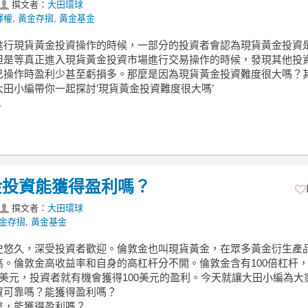
撰文者：
大田環球
擇權
,
黃金存摺
,
黃金基金
進行現貨黃金投資操作的時候，一部分的投資者會認為現貨黃金投資
但是等真正進入現貨黃金投資市場進行交易操作的時候，發現其他投
己操作時盈利少甚至虧損多。那麼是因為現貨黃金投資難度很大嗎？
大田小編帶你一起探討’現貨黃金投資難度很大嗎’
.
金投資能獲得盈利嗎？
撰文者：
大田環球
金存摺
,
黃金基金
史悠久，深受投資者歡迎。倫敦金也叫現貨黃金，在眾多黃金衍生產
高。倫敦金高收益率和自身的高杠杆分不開。倫敦金含有100倍杠杆
1美元，投資者就有機會獲得100美元的盈利。今天就讓大田小編為大
資可靠嗎？能獲得盈利嗎？
靠，能獲得盈利嗎？