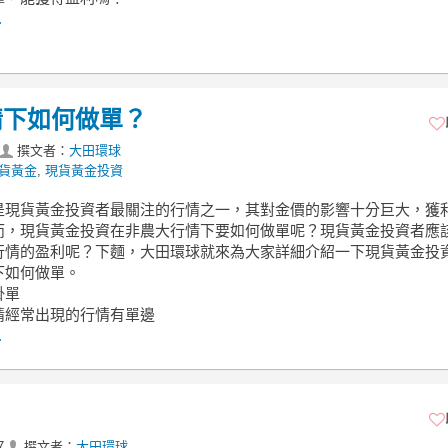
.
情下如何做單？
撰文者：
大田環球
貨黃金
,
現貨黃金投資
是現貨黃金投資者最關注的行情之一，其對金價的影響十分巨大，獲
而，現貨黃金投資在非農大行情下要如何做單呢？現貨黃金投資者應
行情的盈利呢？下麵，大田環球就來為大家詳細介紹一下現貨黃金投
下如何做單。
掛單
情經常出現的行情有單邊
.
7
撰文者：
大田環球