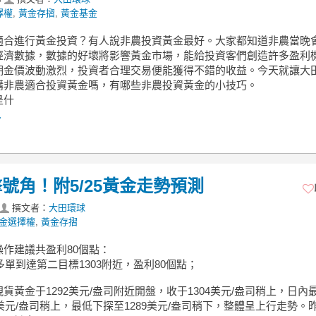
擇權
,
黃金存摺
,
黃金基金
適合進行黃金投資？有人說非農投資黃金最好。大家都知道非農當晚
經濟數據，數據的好壞將影響黃金市場，能給投資客們創造許多盈利
期金價波動激烈，投資者合理交易便能獲得不錯的收益。今天就讓大
講非農適合投資黃金嗎，有哪些非農投資黃金的小技巧。
是什
.
號角！附5/25黃金走勢預測
撰文者：
大田環球
金選擇權
,
黃金存摺
操作建議共盈利80個點：
近多單到達第二目標1303附近，盈利80個點；
貨黃金于1292美元/盎司附近開盤，收于1304美元/盎司稍上，日內
6美元/盎司稍上，最低下探至1289美元/盎司稍下，整體呈上行走勢。