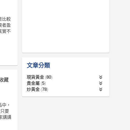
是比較
資者盈
其實不
文章分類
現貨黃金
80
收藏
貴金屬
5
炒黃金
78
品中，
，只要
家講講