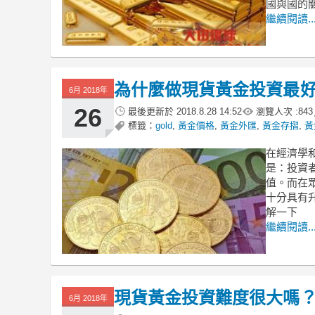
國與國的
繼續閱讀..
為什麼做現貨黃金投資最
6月 2018年
26
最後更新於
2018.8.28 14:52
瀏覽人次 :
843
標籤：
gold
,
黃金價格
,
黃金外匯
,
黃金存摺
,
黃
在經濟學
是：投資
值。而在
十分具有
解一下
繼續閱讀..
現貨黃金投資難度很大嗎
6月 2018年