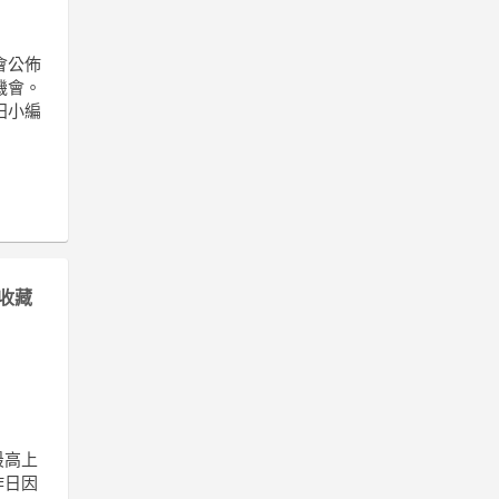
會公佈
機會。
田小編
收藏
最高上
昨日因