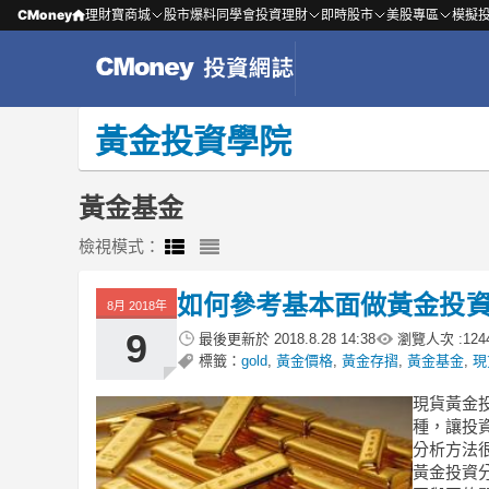
CMoney
理財寶商城
股市爆料同學會
投資理財
即時股市
美股專區
模擬
黃金投資學院
黃金基金
檢視模式：
如何參考基本面做黃金投
8月 2018年
9
最後更新於
2018.8.28 14:38
瀏覽人次 :
124
標籤：
gold
,
黃金價格
,
黃金存摺
,
黃金基金
,
現
現貨黃金
種，讓投
分析方法
黃金投資