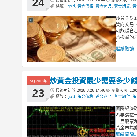
24
標籤：
gold
,
黃金價格
,
黃金商品
,
黃金期貨
,
黃
炒黃金對
雙向交易
可能隱含
意投資的
1
繼續閱讀..
炒黃金投資最少需要多少
5月 2018年
23
最後更新於
2018.8.28 14:46
瀏覽人次 :
129
標籤：
gold
,
黃金價格
,
黃金商品
,
黃金期貨
,
黃
國際經濟
者要選擇
一旦股票
黃金市場
繼續閱讀..