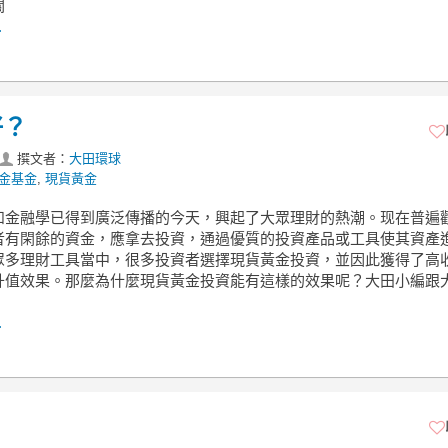
關
.
好？
撰文者：
大田環球
金基金
,
現貨黃金
和金融學已得到廣泛傳播的今天，興起了大眾理財的熱潮。现在普遍
者有閑餘的資金，應拿去投資，通過優質的投資產品或工具使其資產
眾多理財工具當中，很多投資者選擇現貨黃金投資，並因此獲得了高
升值效果。那麼為什麼現貨黃金投資能有這樣的效果呢？大田小編跟
.
？