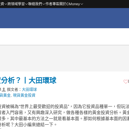
投資
跨領域學習
聯絡我們
作者專區
關於CMoney
資分析？丨大田環球
4
撰文者：
大田環球
貨黃金
,
現貨黃金投資
投資被稱為“世界上最受歡迎的投資品”，因為它投資品種單一，但玩
資者入門容易，又有興趣深入研究，做各種各樣的黃金投資分析。黃
很多，其中最基本的方法之一就是看基本面。那如何根據基本面的因
分析呢？大田小編來總結一下。