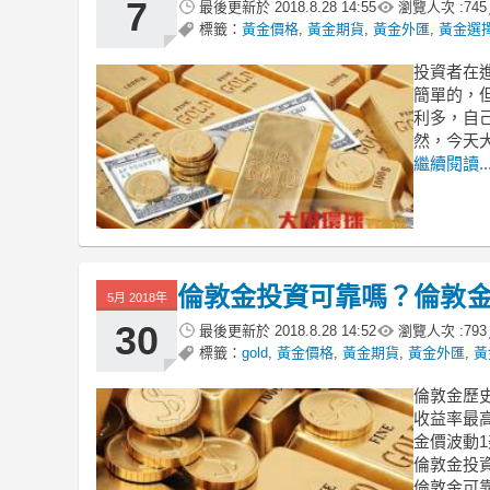
7
最後更新於
2018.8.28 14:55
瀏覽人次 :
745
標籤：
黃金價格
,
黃金期貨
,
黃金外匯
,
黃金選
投資者在
簡單的，
利多，自
然，今天
繼續閱讀..
倫敦金投資可靠嗎？倫敦
5月 2018年
30
最後更新於
2018.8.28 14:52
瀏覽人次 :
793
標籤：
gold
,
黃金價格
,
黃金期貨
,
黃金外匯
,
黃
倫敦金歷
收益率最
金價波動
倫敦金投
倫敦金可