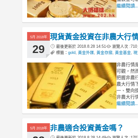
繼續閱讀..
現貨黃金投資在非農大行
5月 2018年
29
最後更新於
2018.8.28 14:51
瀏覽人次 :
710
標籤：
gold
,
黃金外匯
,
黃金存摺
,
黃金基金
,
現
非農行情
可觀，然
把握非農
農大行情
一、雙向
非農大行
繼續閱讀..
非農適合投資黃金嗎？
5月 2018年
最後更新於
2018.8.28 14:49
瀏覽人次 :
170