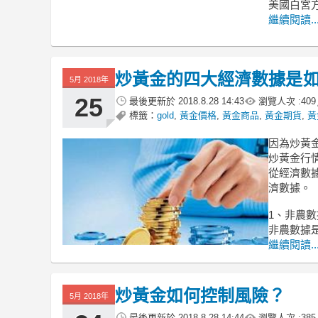
美國白宮
繼續閱讀..
炒黃金的四大經濟數據是
5月 2018年
25
最後更新於
2018.8.28 14:43
瀏覽人次 :
409
標籤：
gold
,
黃金價格
,
黃金商品
,
黃金期貨
,
黃
因為炒黃
炒黃金行
從經濟數
濟數據。
1、非農數
非農數據
繼續閱讀..
炒黃金如何控制風險？
5月 2018年
最後更新於
2018.8.28 14:44
瀏覽人次 :
385