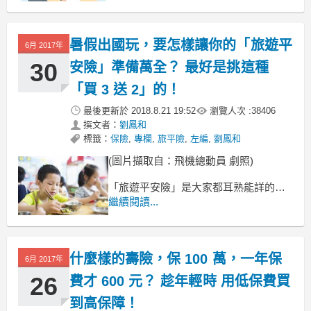
(贊助商連結...)
暑假出國玩，要怎樣讓你的「旅遊平
6月 2017年
30
安險」準備萬全？ 最好是挑這種
「買 3 送 2」的！
最後更新於
2018.8.21 19:52
瀏覽人次 :
38406
撰文者：
劉鳳和
標籤：
保險
,
專欄
,
旅平險
,
左編
,
劉鳳和
(圖片擷取自：飛機總動員 劇照)
「旅遊平安險」是大家都耳熟能詳的險
種，
繼續閱讀...
但有很多人卻不是真的了解它完整的內
容。
暑假快要到了，所以特別再次提醒一下
什麼樣的壽險，保 100 萬，一年保
旅遊平安險的重要。
6月 2017年
26
費才 600 元？ 趁年輕時 用低保費買
到高保障！