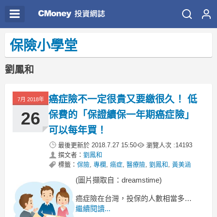
保險小學堂
劉鳳和
癌症險不一定很貴又要繳很久！ 低
7月 2018年
26
保費的「保證續保一年期癌症險」
可以每年買！
最後更新於
2018.7.27 15:50
瀏覽人次 :
14193
撰文者：
劉鳳和
標籤：
保險
,
專欄
,
癌症
,
醫療險
,
劉鳳和
,
黃美涵
(圖片擷取自：dreamstime)
癌症險在台灣，投保的人數相當多，
如何買保單，才不會造成負擔？
繼續閱讀...