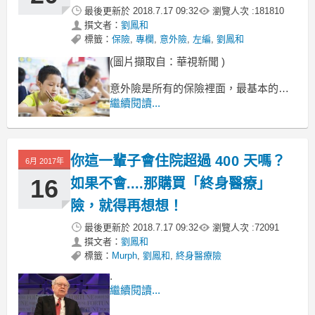
最後更新於
2018.7.17 09:32
瀏覽人次 :
181810
撰文者：
劉鳳和
標籤：
保險
,
專欄
,
意外險
,
左編
,
劉鳳和
(圖片擷取自：華視新聞 )
意外險是所有的保險裡面，最基本的險
種之一。
繼續閱讀...
它也是大家接受度最高的一種保險。
建議在購買保險之前，
一定要先看看自己的額度買夠沒
你這一輩子會住院超過 400 天嗎？
6月 2017年
16
如果不會....那購買「終身醫療」
險，就得再想想！
最後更新於
2018.7.17 09:32
瀏覽人次 :
72091
撰文者：
劉鳳和
標籤：
Murph
,
劉鳳和
,
終身醫療險
.
繼續閱讀...