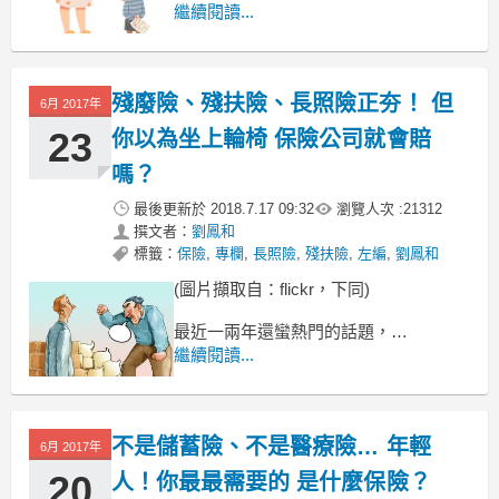
但每人買的內容、理賠的金額，
繼續閱讀...
都不是非常的高。
而且近年來因為癌症險的保費也越來越
貴，
殘廢險、殘扶險、長照險正夯！ 但
6月 2017年
23
你以為坐上輪椅 保險公司就會賠
嗎？
最後更新於
2018.7.17 09:32
瀏覽人次 :
21312
撰文者：
劉鳳和
標籤：
保險
,
專欄
,
長照險
,
殘扶險
,
左編
,
劉鳳和
(圖片擷取自：flickr，下同)
最近一兩年還蠻熱門的話題，
就是殘廢險、殘扶險、
繼續閱讀...
長期看護險跟長期照護險。
已經有超多的讀者打電話來諮詢我
不是儲蓄險、不是醫療險… 年輕
6月 2017年
20
人！你最最需要的 是什麼保險？