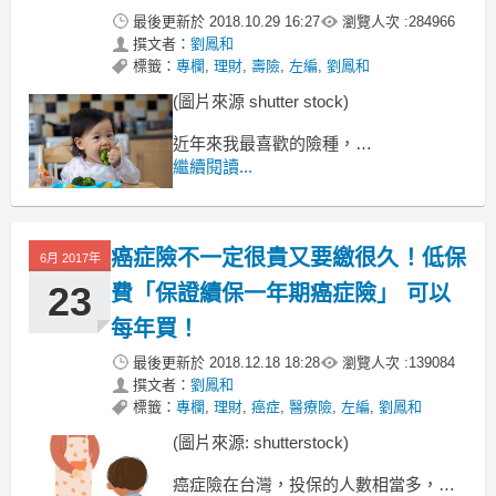
最後更新於
2018.10.29 16:27
瀏覽人次 :
284966
撰文者：
劉鳳和
標籤：
專欄
,
理財
,
壽險
,
左編
,
劉鳳和
(圖片來源 shutter stock)
近年來我最喜歡的險種，
大部份都屬一年期的保險
繼續閱讀...
（原因是：低保費、高保障、理賠明
確），
這篇要介紹的是大家平常都容易忽略的
癌症險不一定很貴又要繳很久！低保
一種保險
6月 2017年
23
費「保證續保一年期癌症險」 可以
每年買！
最後更新於
2018.12.18 18:28
瀏覽人次 :
139084
撰文者：
劉鳳和
標籤：
專欄
,
理財
,
癌症
,
醫療險
,
左編
,
劉鳳和
(圖片來源: shutterstock)
癌症險在台灣，投保的人數相當多，