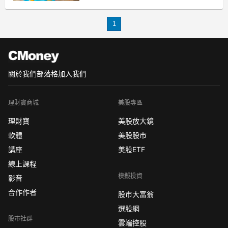
「有一筆錢放在銀行定存、短期沒有急
用」
1
關於我們
部落格
加入我們
理財寶商城
美股專區
理財寶
美股放大鏡
軟體
美股股市
講座
美股ETF
線上課程
模擬投資
影音
合作作者
股市大富翁
選股網
股市社群
雲端控股