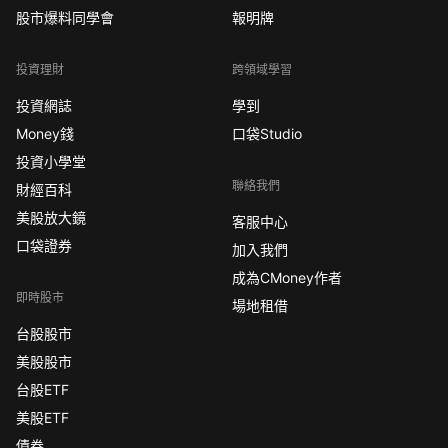
股市爆料同學會
報明牌
投資理財
跨領域學習
投資網誌
學到
Money錢
口袋Studio
投資小學堂
聯絡我們
財經百科
美股放大鏡
客服中心
口袋證券
加入我們
成為CMoney作者
即時股市
場地租借
台股股市
美股股市
台股ETF
美股ETF
債券