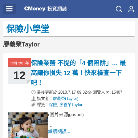
保險小學堂
廖義榮Taylor
保險業務 不提的「4 個陷阱」... 最
12月 2016年
12
高讓你損失 12 萬！快來檢查一下
吧！
最後更新於
2018.7.17 09:32
瀏覽人次 :
15407
撰文者：
廖義榮(Taylor)
標籤：
保險
,
廖義榮Taylor
(圖片來源jgospel)
一直以來，
繼續閱讀...
金融業者 衝業績的救星 就是這種：