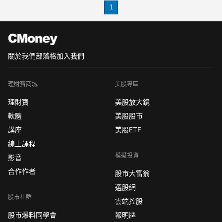
然就會降臨。
1
關於我們
部落格
加入我們
理財寶商城
美股專區
理財寶
美股放大鏡
軟體
美股股市
講座
美股ETF
線上課程
模擬投資
影音
合作作者
股市大富翁
選股網
股市社群
雲端控股
股市爆料同學會
報明牌