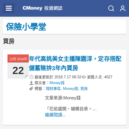
保險小學堂
買房
年代高挑美女主播陳園淳，定存搭配
12月 2016年
22
儲蓄險拚3年內買房
最後更新於
2018.7.17 09:32
瀏覽人次 :
4027
撰文者：
Money錢
標籤：
理財專區
,
Money錢
,
買房
文章來源:Money錢
「花若盛開，蝴蝶自來。
你若精采，天自安排。」
繼續閱讀...
與其把希望寄託在別人身上，
不如善加利用自身原有的條件，好運自