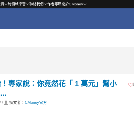
投資
跨領域學習
聯絡我們
作者專區
關於CMoney
！專家說：你竟然花「 1 萬元」幫小
..
77
撰文者：
CMoney官方
.