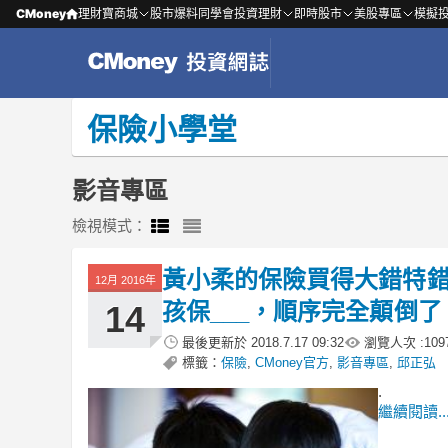
CMoney
理財寶商城
股市爆料同學會
投資理財
即時股市
美股專區
模擬
保險小學堂
影音專區
檢視模式：
黃小柔的保險買得大錯特錯
12月 2016年
孩保___，順序完全顛倒了 .
14
最後更新於
2018.7.17 09:32
瀏覽人次 :
109
標籤：
保險
,
CMoney官方
,
影音專區
,
邱正弘
.
繼續閱讀..