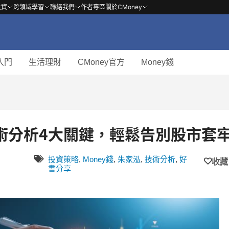
投資
跨領域學習
聯絡我們
作者專區
關於CMoney
入門
生活理財
CMoney官方
Money錢
術分析4大關鍵，輕鬆告別股市套
投資策略
,
Money錢
,
朱家泓
,
技術分析
,
好
收藏
書分享