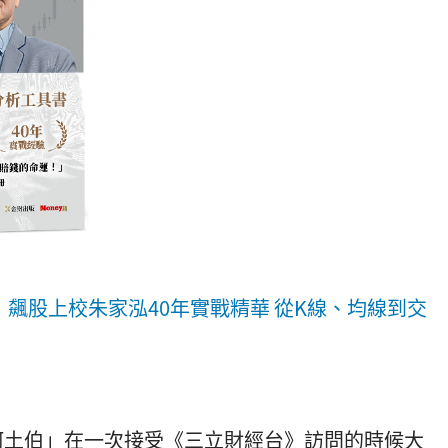
飆股上校朱家泓40年實戰精華 從K線、均線到交
土伯」在一次接受《三立財經台》訪問的時候大