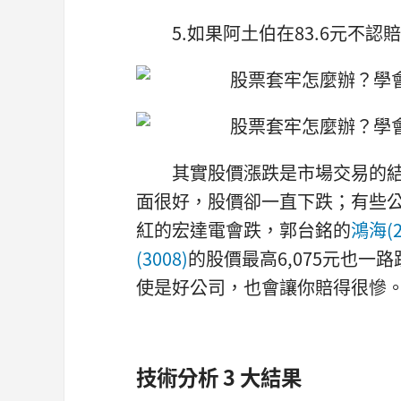
5.如果阿土伯在83.6元不認
其實股價漲跌是市場交易的結
面很好，股價卻一直下跌；有些
紅的宏達電會跌，郭台銘的
鴻海(2
(3008)
的股價最高6,075元也一
使是好公司，也會讓你賠得很慘
技術分析 3 大結果