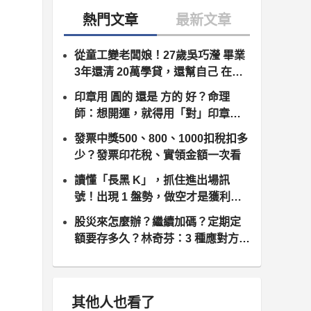
從童工變老闆娘！27歲吳巧瀅 畢業
3年還清 20萬學貸，還幫自己 在台
北買房！
印章用 圓的 還是 方的 好？命理
師：想開運，就得用「對」印章，
爸爸說：原來有那麼多玄機！
發票中獎500、800、1000扣稅扣多
少？發票印花稅、實領金額一次看
讀懂「長黑 K」，抓住進出場訊
號！出現 1 盤勢，做空才是獲利關
鍵…
股災來怎麼辦？繼續加碼？定期定
額要存多久？林奇芬：3 種應對方
式！
其他人也看了