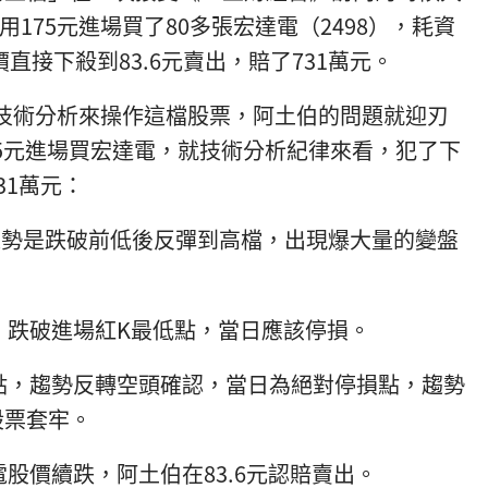
用175元進場買了80多張宏達電（2498），耗資
股價直接下殺到83.6元賣出，賠了731萬元。
術分析來操作這檔股票，阿土伯的問題就迎刃
175元進場買宏達電，就技術分析紀律來看，犯了下
31萬元：
趨勢是跌破前低後反彈到高檔，出現爆大量的變盤
均，跌破進場紅K最低點，當日應該停損。
整低點，趨勢反轉空頭確認，當日為絕對停損點，趨勢
股票套牢。
達電股價續跌，阿土伯在83.6元認賠賣出。