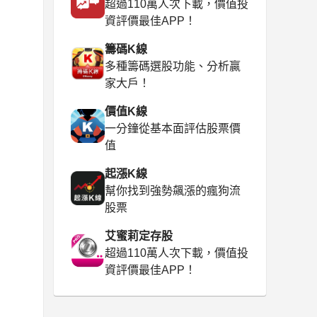
超過110萬人次下載，價值投
資評價最佳APP！
籌碼K線
多種籌碼選股功能、分析贏
家大戶！
價值K線
一分鐘從基本面評估股票價
值
起漲K線
幫你找到強勢飆漲的瘋狗流
股票
艾蜜莉定存股
超過110萬人次下載，價值投
資評價最佳APP！