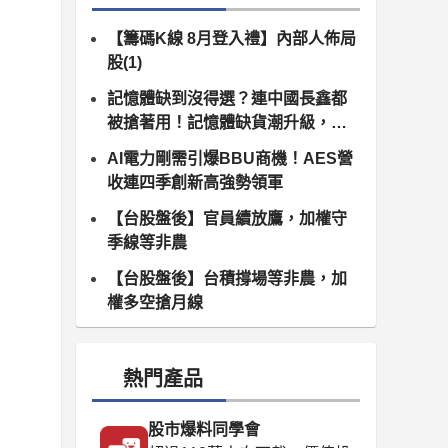
【籌碼K線 8月登入禮】內部人佈局
股(1)
記憶體缺到沒得選？連中國長鑫都
被搶著用！記憶體缺貨潮升級，南
亞科、群聯領軍噴發
AI電力剛需引爆BBU商機！AES營
收連四季創新高強勢領軍
【台股盤後】官員續放鷹，加權守
季線等非農
【台股盤後】台積撐場等非農，加
權多空搶月線
熱門產品
股市爆料同學會