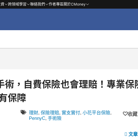
投資
跨領域學習
聯絡我們
作者專區
關於CMoney
手術，自費保險也會理賠！專業保
險有保障
理財
,
保險理賠
,
實支實付
,
小花平台保險
,
收藏
PennyC
,
手術險
文章