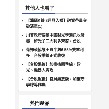
其他人也看了
【籌碼K線 8月登入禮】融資帶量突
破清單(1)
川普政府要禁中國製光學通訊收發
器！矽光子三大利多齊發，台股供
應鏈同步噴出
荷姆茲協議＋費半飆6.55%雙重利
多，台股季線正式收復！
【台股盤後】加權搶回季線，矽
光、機器人齊攻
【台股盤後】官員續放鷹，加權守
季線等非農
熱門產品