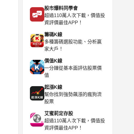
股市爆料同學會
超過110萬人次下載，價值投
資評價最佳APP！
籌碼K線
多種籌碼選股功能、分析贏
家大戶！
價值K線
一分鐘從基本面評估股票價
值
起漲K線
幫你找到強勢飆漲的瘋狗流
股票
艾蜜莉定存股
超過110萬人次下載，價值投
資評價最佳APP！