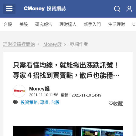
台股
美股
研究報告
理財達人
新手入門
生活理財
C
理財從這裡開始
Money錢
專欄作者
只需看懂均線，就能揪出漲跌訊號！
專家４招找到買賣點，散戶也能穩穩
賺進一桶金
Money錢
2021-11-10 11:58
更新：2021-11-10 14:49
投資策略
,
專欄
,
台股
收藏