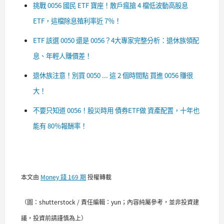
挑戰 0056 國民 ETF 寶座！散戶瘋搶 4 檔低波動高股息
ETF，這檔除息殖利率近 7％！
ETF 該選 0050 還是 0056？4大專家完整分析：退休族領配
息、年輕人賺價差！
退休族注意！別買 0050 ... 這 2 個時間點 買進 0056 賺很
大！
不要只知道 0056！股災時用 債券ETF做 資產配置，十年也
能有 80％報酬率！
本文由
Money 錢 169 期
授權轉載
（圖：shutterstock / 責任編輯：yun；內容純屬參考，並非投資建
議，投資前請謹慎為上）