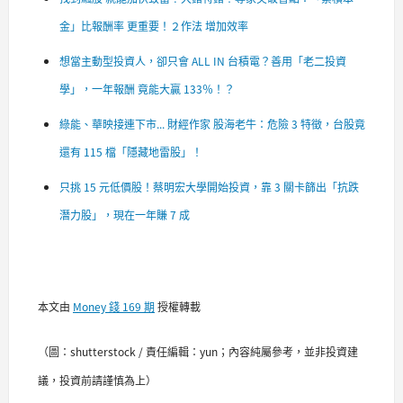
金」比報酬率 更重要！２作法 增加效率
想當主動型投資人，卻只會 ALL IN 台積電？善用「老二投資
學」，一年報酬 竟能大贏 133％！？
綠能、華映接連下市... 財經作家 股海老牛：危險 3 特徵，台股竟
還有 115 檔「隱藏地雷股」！
只挑 15 元低價股！蔡明宏大學開始投資，靠 3 關卡篩出「抗跌
潛力股」，現在一年賺 7 成
本文由
Money 錢 169 期
授權轉載
（圖：shutterstock / 責任編輯：yun；內容純屬參考，並非投資建
議，投資前請謹慎為上）