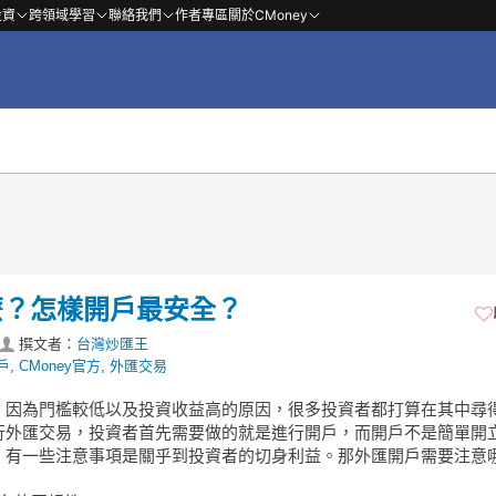
投資
跨領域學習
聯絡我們
作者專區
關於CMoney
麼？怎樣開戶最安全？
撰文者：
台灣炒匯王
戶
,
CMoney官方
,
外匯交易
，因為門檻較低以及投資收益高的原因，很多投資者都打算在其中尋
行外匯交易，投資者首先需要做的就是進行開戶，而開戶不是簡單開
，有一些注意事項是關乎到投資者的切身利益。那外匯開戶需要注意