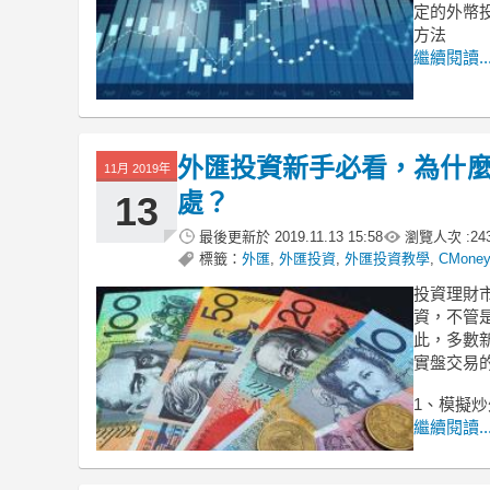
定的外幣
方法
繼續閱讀..
外匯投資新手必看，為什
11月 2019年
處？
13
最後更新於
2019.11.13 15:58
瀏覽人次 :
24
標籤：
外匯
,
外匯投資
,
外匯投資教學
,
CMone
投資理財
資，不管
此，多數
實盤交易
1、模擬
繼續閱讀..