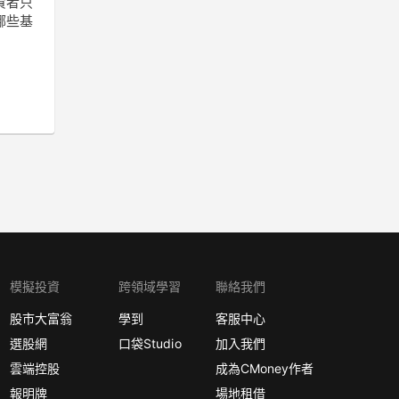
資者只
哪些基
模擬投資
跨領域學習
聯絡我們
股市大富翁
學到
客服中心
選股網
口袋Studio
加入我們
雲端控股
成為CMoney作者
報明牌
場地租借