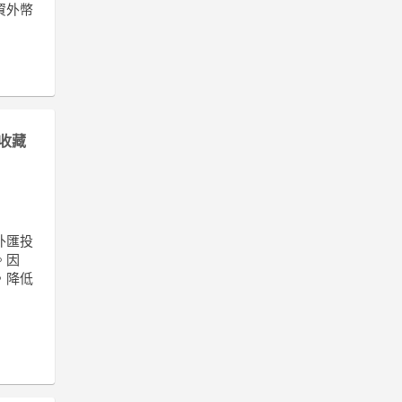
資外幣
收藏
外匯投
。因
，降低