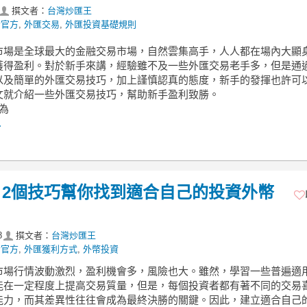
撰文者：
台灣炒匯王
y官方
,
外匯交易
,
外匯投資基礎規則
市場是全球最大的金融交易市場，自然雲集高手，人人都在場內大顯
獲得盈利。對於新手來講，經驗雖不及一些外匯交易老手多，但是通
以及簡單的外匯交易技巧，加上謹慎認真的態度，新手的發揮也許可
文就介紹一些外匯交易技巧，幫助新手盈利致勝。
為
.
2個技巧幫你找到適合自己的投資外幣
8
撰文者：
台灣炒匯王
y官方
,
外匯獲利方式
,
外幣投資
市場行情波動激烈，盈利機會多，風險也大。雖然，學習一些普遍適
能在一定程度上提高交易質量，但是，每個投資者都有著不同的交易
能力，而其差異性往往會成為最終決勝的關鍵。因此，建立適合自己