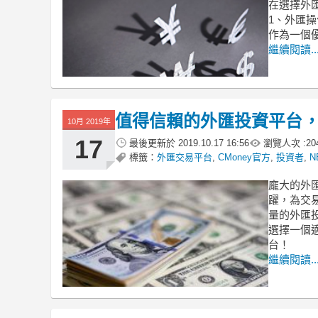
在選擇外
1、外匯
作為一個
繼續閱讀..
值得信賴的外匯投資平台
10月 2019年
17
最後更新於
2019.10.17 16:56
瀏覽人次 :
20
標籤：
外匯交易平台
,
CMoney官方
,
投資者
,
N
龐大的外
躍，為交
量的外匯
選擇一個
台！
繼續閱讀..