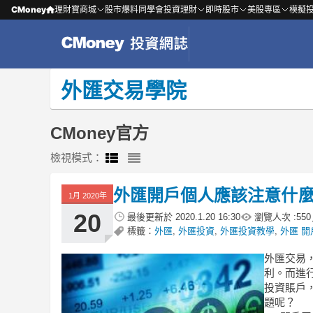
CMoney
理財寶商城
股市爆料同學會
投資理財
即時股市
美股專區
模擬
外匯交易學院
CMoney官方
檢視模式：
外匯開戶個人應該注意什
1月 2020年
20
最後更新於
2020.1.20 16:30
瀏覽人次 :
550
標籤：
外匯
,
外匯投資
,
外匯投資教學
,
外匯 開
外匯交易
利。而進
投資賬戶
題呢？