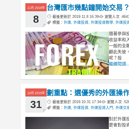
台灣匯市幾點鐘開始交易？
11月 2019年
8
最後更新於
2019.11.8 16:39
瀏覽人次 :
464
標籤：
外匯
,
外匯投資
,
外匯投資教學
,
外匯投
隨著參與
收益率和
一般的全
顧此失彼
呢？投
繼續閱讀..
劃重點：選優秀的外匯操
10月 2019年
31
最後更新於
2019.10.31 17:34
瀏覽人次 :
52
標籤：
外匯
,
外匯投資
,
外匯投資入門
,
外匯交
對於外匯
更會對投