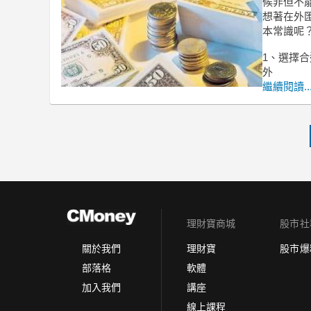
候非但不
想著在外
本常識呢
1、選擇
外
繼續閱讀..
理財寶商城
股市社
理財寶
股市爆
關於我們
軟體
部落格
講座
加入我們
線上課程