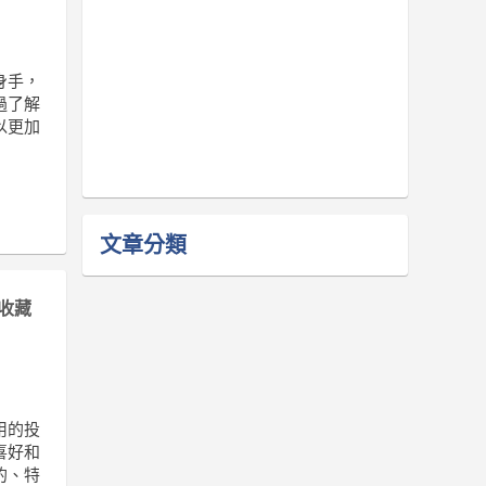
身手，
過了解
以更加
文章分類
收藏
用的投
喜好和
的、特