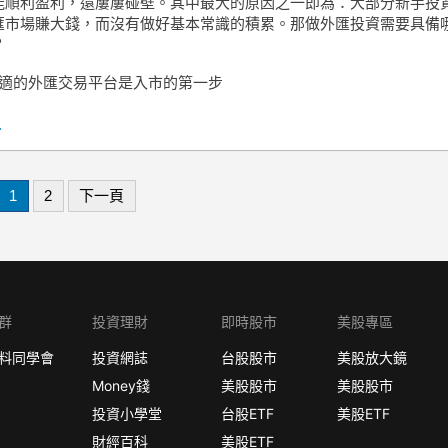
能順利盈利，還屢屢碰壁。其中最大的原因之一即為：大部分新手投
匯市場賺大錢，而沒有做好基本常識的積累。那做外匯投資需要具備
？
合適的外匯交易平台是入市的第一步
.
1
2
下一頁
群
投資理財
即時股市
美股專區
料同學會
投資網誌
台股股市
美股放大鏡
Money錢
美股股市
美股股市
投資小學堂
台股ETF
美股ETF
財經百科
美股ETF