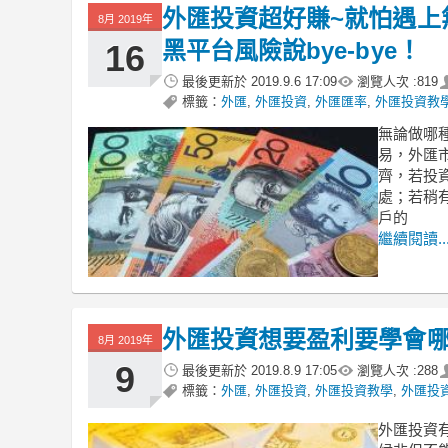
外匯投資超好賺~就怕遇上
8月 2019年
黑平台風險說bye-bye！
16
最後更新於
2019.9.6 17:09
瀏覽人次 :
819
標籤：
外匯
,
外匯投資
,
外匯匯率
,
外匯投資教
無論做哪
易，外匯
齊，若投
處；若稍
戶的
繼續閱讀..
外匯投資想要盈利要學會
8月 2019年
9
最後更新於
2019.8.9 17:05
瀏覽人次 :
288
標籤：
外匯
,
外匯投資
,
外匯投資教學
,
外匯投
外匯投資