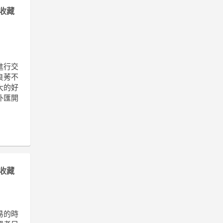
收藏
進行交
良莠不
大的好
外匯開
收藏
易的時