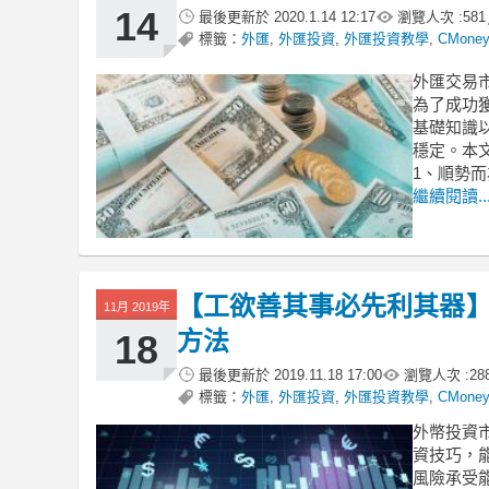
14
最後更新於
2020.1.14 12:17
瀏覽人次 :
581
標籤：
外匯
,
外匯投資
,
外匯投資教學
,
CMone
外匯交易
為了成功
基礎知識
穩定。本
1、順勢而
繼續閱讀..
【工欲善其事必先利其器】
11月 2019年
方法
18
最後更新於
2019.11.18 17:00
瀏覽人次 :
28
標籤：
外匯
,
外匯投資
,
外匯投資教學
,
CMone
外幣投資
資技巧，
風險承受