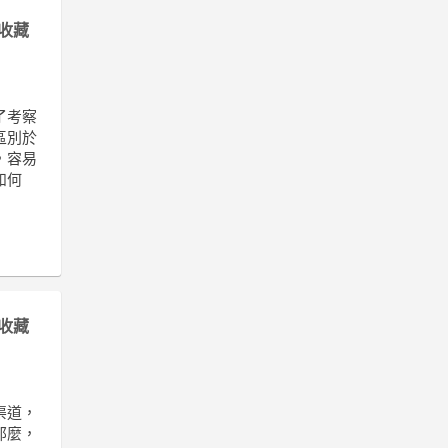
收藏
了考察
區別於
，容易
如何
收藏
渠道，
那麼，