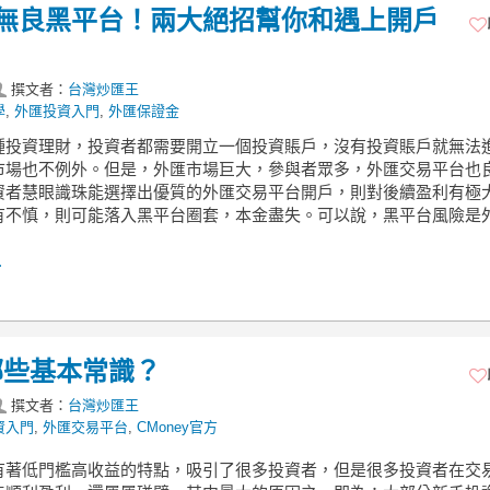
無良黑平台！兩大絕招幫你和遇上開戶
撰文者：
台灣炒匯王
學
,
外匯投資入門
,
外匯保證金
種投資理財，投資者都需要開立一個投資賬戶，沒有投資賬戶就無法
市場也不例外。但是，外匯市場巨大，參與者眾多，外匯交易平台也
資者慧眼識珠能選擇出優質的外匯交易平台開戶，則對後續盈利有極
有不慎，則可能落入黑平台圈套，本金盡失。可以說，黑平台風險是
.
哪些基本常識？
撰文者：
台灣炒匯王
資入門
,
外匯交易平台
,
CMoney官方
有著低門檻高收益的特點，吸引了很多投資者，但是很多投資者在交