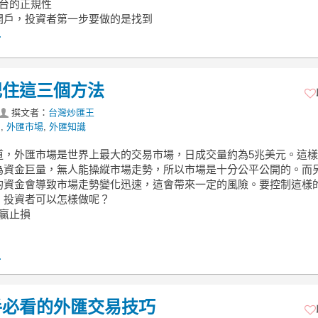
平台的正規性
開戶，投資者第一步要做的是找到
.
記住這三個方法
撰文者：
台灣炒匯王
易
,
外匯市場
,
外匯知識
道，外匯市場是世界上最大的交易市場，日成交量約為5兆美元。這
為資金巨量，無人能操縱市場走勢，所以市場是十分公平公開的。而
的資金會導致市場走勢變化迅速，這會帶來一定的風險。要控制這樣
，投資者可以怎樣做呢？
止贏止損
.
手必看的外匯交易技巧