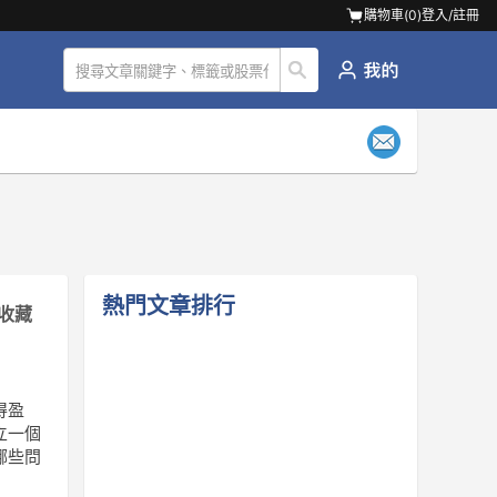
購物車(
0
)
登入/註冊
熱門文章排行
收藏
得盈
立一個
哪些問