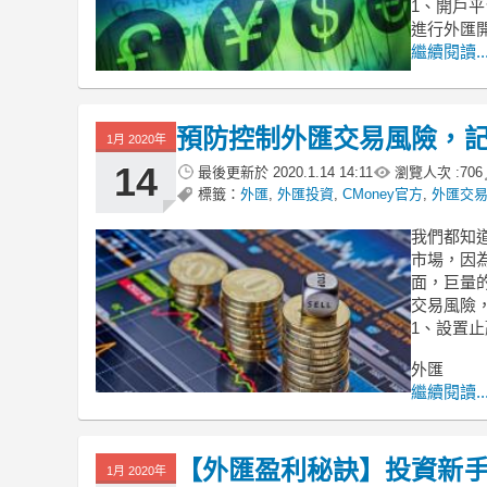
1、開戶
進行外匯
繼續閱讀..
預防控制外匯交易風險，
1月 2020年
14
最後更新於
2020.1.14 14:11
瀏覽人次 :
706
標籤：
外匯
,
外匯投資
,
CMoney官方
,
外匯交
我們都知
市場，因
面，巨量
交易風險
1、設置
外匯
繼續閱讀..
【外匯盈利秘訣】投資新
1月 2020年