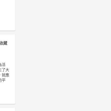
收藏
為活
生了大
，就應
的平