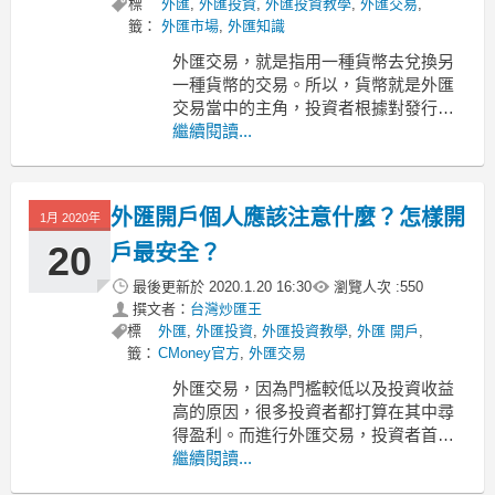
標
外匯
,
外匯投資
,
外匯投資教學
,
外匯交易
,
籤：
外匯市場
,
外匯知識
外匯交易，就是指用一種貨幣去兌換另
一種貨幣的交易。所以，貨幣就是外匯
交易當中的主角，投資者根據對發行貨
幣的經濟體的認識，判斷貨幣是否值得
繼續閱讀...
持有，以幫助自己獲利，從而決定該進
行怎樣的外匯交易。本文就為大家進行
一場外匯基礎教學，講講一些外匯交易
外匯開戶個人應該注意什麼？怎樣開
1月 2020年
中貨幣的小知識。
1、七種主要貨幣
20
戶最安全？
首先，本文的外
最後更新於
2020.1.20 16:30
瀏覽人次 :
550
撰文者：
台灣炒匯王
標
外匯
,
外匯投資
,
外匯投資教學
,
外匯 開戶
,
籤：
CMoney官方
,
外匯交易
外匯交易，因為門檻較低以及投資收益
高的原因，很多投資者都打算在其中尋
得盈利。而進行外匯交易，投資者首先
需要做的就是進行開戶，而開戶不是簡
繼續閱讀...
單開立一個投資賬戶，有一些注意事項