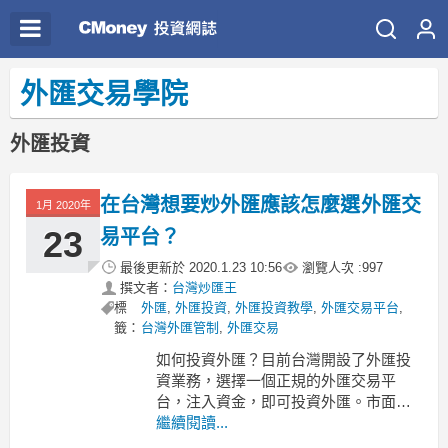
外匯交易學院
外匯投資
在台灣想要炒外匯應該怎麼選外匯交
1月 2020年
23
易平台？
最後更新於
2020.1.23 10:56
瀏覽人次 :
997
撰文者：
台灣炒匯王
標
外匯
,
外匯投資
,
外匯投資教學
,
外匯交易平台
,
籤：
台灣外匯管制
,
外匯交易
如何投資外匯？目前台灣開設了外匯投
資業務，選擇一個正規的外匯交易平
台，注入資金，即可投資外匯。市面上
外匯交易平台眾多，如果不謹慎選擇，
繼續閱讀...
可能會誤入黑平台。掉入黑平台的陷