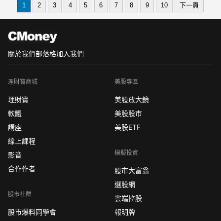
1
2
3
4
5
6
7
8
9
10
下一頁
何投資外匯，就先要學一下本文的一些
外匯基礎知識。
1、外匯市場交易方式
外匯市場作為
關於我們
部落格
加入我們
理財寶商城
美股專區
理財寶
美股放大鏡
軟體
美股股市
講座
美股ETF
線上課程
模擬投資
影音
合作作者
股市大富翁
選股網
股市社群
雲端控股
股市爆料同學會
報明牌