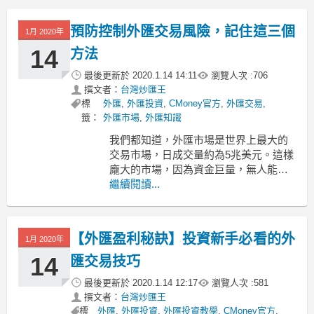
是關乎到投資者的切身利益。那外匯開
戶需要注意哪些問題呢？
預防控制外匯交易風險，記住這三個
1月 2020年
1、開戶平台的正規性
進行外匯開戶，投資者第一步要做的是
14
方法
找到
最後更新於
2020.1.14 14:11
瀏覽人次 :
706
撰文者：
台灣炒匯王
標
外匯
,
外匯投資
,
CMoney官方
,
外匯交易
,
籤：
外匯市場
,
外匯知識
我們都知道，外匯市場是世界上最大的
交易市場，日成交量約為5兆美元。這樣
龐大的市場，因為資金巨量，無人能操
縱市場走勢，所以市場是十分公平公開
繼續閱讀...
的。而另一方面，巨量的資金會導致市
場走勢變化迅速，這會帶來一定的風
險。要控制這樣的外匯交易風險，投資
【外匯盈利秘訣】投資新手必看的外
1月 2020年
者可以怎樣做呢？
1、設置止贏止損
14
匯交易技巧
最後更新於
2020.1.14 12:17
瀏覽人次 :
581
外匯
撰文者：
台灣炒匯王
標
外匯
,
外匯投資
,
外匯投資教學
,
CMoney官方
,