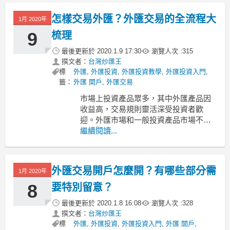
交易，外匯實盤交易和外匯期貨交易。
下面為大家講講外匯交易有哪些方式？
怎樣交易外匯？外匯交易的全流程大
1月 2020年
有什麼特點？
1、外匯保證金交易
9
梳理
最後更新於
2020.1.9 17:30
瀏覽人次 :
315
外匯保
撰文者：
台灣炒匯王
標
外匯
,
外匯投資
,
外匯投資教學
,
外匯投資入門
,
籤：
外匯 開戶
,
外匯交易
市場上投資產品眾多，其中外匯產品因
收益高，交易規則靈活深受投資者歡
迎。外匯市場和一般投資產品市場不
同，交易規則也不同。第一次投資外匯
繼續閱讀...
產品，要熟悉外匯交易流程，這樣既可
以節省時間，也能減少不必要的虧損。
下面為大家講講如何交易外匯？外匯交
外匯交易開戶怎麼開？有哪些部分需
1月 2020年
易流程是怎樣的
1、選擇開戶方式
8
要特別留意？
常見的外匯交易有兩種
最後更新於
2020.1.8 16:08
瀏覽人次 :
328
撰文者：
台灣炒匯王
標
外匯
,
外匯投資
,
外匯投資入門
,
外匯 開戶
,