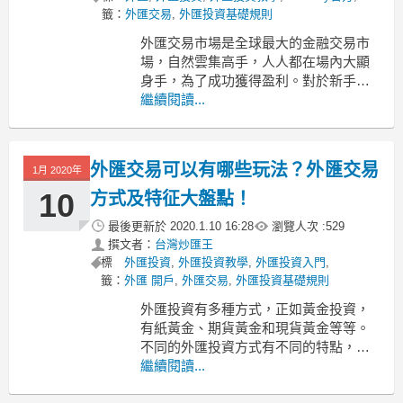
籤：
外匯交易
,
外匯投資基礎規則
外匯交易市場是全球最大的金融交易市
場，自然雲集高手，人人都在場內大顯
身手，為了成功獲得盈利。對於新手來
講，經驗雖不及一些外匯交易老手多，
繼續閱讀...
但是通過了解基礎知識以及簡單的外匯
交易技巧，加上謹慎認真的態度，新手
的發揮也許可以更加穩定。本文就介紹
外匯交易可以有哪些玩法？外匯交易
1月 2020年
一些外匯交易技巧，幫助新手盈利致
勝。
10
方式及特征大盤點！
1、順勢而為
最後更新於
2020.1.10 16:28
瀏覽人次 :
529
撰文者：
台灣炒匯王
標
外匯投資
,
外匯投資教學
,
外匯投資入門
,
籤：
外匯 開戶
,
外匯交易
,
外匯投資基礎規則
外匯投資有多種方式，正如黃金投資，
有紙黃金、期貨黃金和現貨黃金等等。
不同的外匯投資方式有不同的特點，抓
住各自的特點，投資者才能獲得收益。
繼續閱讀...
目前常見的外匯投資方式有外匯保證金