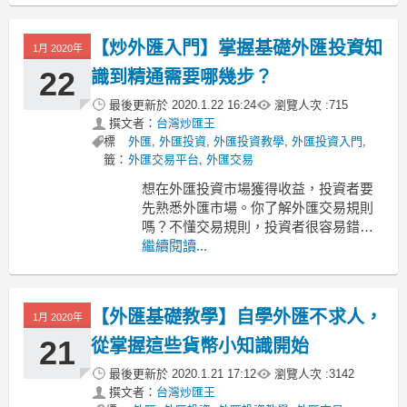
阱，投資者很難有機會獲得收益。下面
為大家講講怎麼挑選台灣外匯交易平
【炒外匯入門】掌握基礎外匯投資知
1月 2020年
台？不能忽略平台這幾個方面！
1、選擇有資質的外匯交易平台
22
識到精通需要哪幾步？
最後更新於
2020.1.22 16:24
瀏覽人次 :
715
撰文者：
台灣炒匯王
標
外匯
,
外匯投資
,
外匯投資教學
,
外匯投資入門
,
籤：
外匯交易平台
,
外匯交易
想在外匯投資市場獲得收益，投資者要
先熟悉外匯市場。你了解外匯交易規則
嗎？不懂交易規則，投資者很容易錯失
盈利機會，甚至造成虧損。妳了解外匯
繼續閱讀...
投資有哪些幣種嗎？不是所有外國貨幣
都能被稱為外匯。想成功投資外匯，還
要了解外匯價格受到哪些因素影響。下
【外匯基礎教學】自學外匯不求人，
1月 2020年
面將為大家講講炒外匯入門必備知識。
1、外匯投資擁有靈活
21
從掌握這些貨幣小知識開始
最後更新於
2020.1.21 17:12
瀏覽人次 :
3142
撰文者：
台灣炒匯王