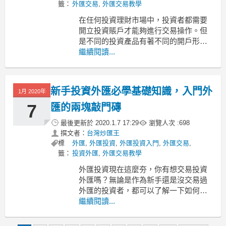
籤：
外匯交易
,
外匯交易教學
在任何投資理財市場中，投資者都需要
開立投資賬戶才能夠進行交易操作。但
是不同的投資產品有著不同的開戶形
式。外匯交易和其他產品也有所不同，
繼續閱讀...
因此一些投資者對於外匯交易開戶也不
是很熟悉，那外匯交易開戶怎麼開？具
體流程是怎麼樣的？有沒有特別需要注
新手投資外匯必學基礎知識，入門外
1月 2020年
意的部分和事項呢？
1、外匯交易開戶流程
7
匯的兩塊敲門磚
和很多投資
最後更新於
2020.1.7 17:29
瀏覽人次 :
698
撰文者：
台灣炒匯王
標
外匯
,
外匯投資
,
外匯投資入門
,
外匯交易
,
籤：
投資外匯
,
外匯交易教學
外匯投資現在這麼夯，你有想交易投資
外匯嗎？無論是作為新手還是沒交易過
外匯的投資者，都可以了解一下如何投
資外匯。因為外匯投資其實並不複雜，
繼續閱讀...
這也是它的日成交量越來越多，市場越
來越大的原因之一。新手如果想了解如