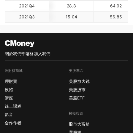
2021Q4
28.8
64.92
2021Q3
15.04
56.85
關於我們
部落格
加入我們
理財寶商城
美股專區
理財寶
美股放大鏡
軟體
美股股市
講座
美股ETF
線上課程
模擬投資
影音
合作作者
股市大富翁
選股網