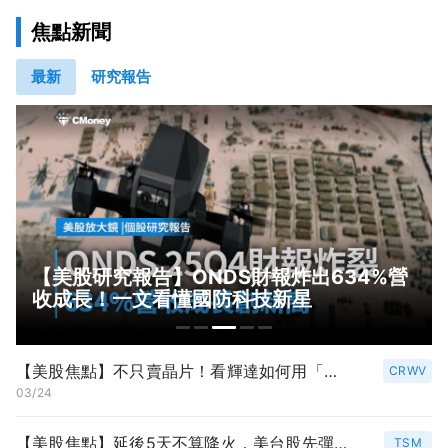
焦點新聞
最新
研究報告
【美股研究報告】ONDS財報炸出634%營
收成長！一文看懂國防科技新星
【美股焦點】不只賣晶片！看輝達如何用「鈔能力」打造無敵護城河
CRWV
03/24
【美股焦點】延後5天不算降火，美台股先彈能信嗎？
TSM