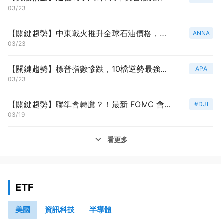
03/23
【關鍵趨勢】中東戰火推升全球石油價格，全球能源股紛紛走強
ANNA
03/23
【關鍵趨勢】標普指數慘跌，10檔逆勢最強防守股大公開
APA
03/23
【關鍵趨勢】聯準會轉鷹？！最新 FOMC 會議全解讀
#DJI
03/19
看更多
ETF
美國
資訊科技
半導體